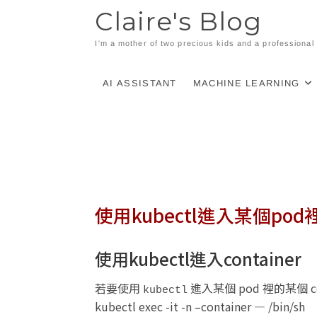
Skip
Claire's Blog
to
content
I'm a mother of two precious kids and a professiona
AI ASSISTANT
MACHINE LEARNING
使用kubectl進入某個pod
使用kubectl進入container
若要使用
進入某個 pod 裡的某個 c
kubectl
kubectl exec -it -n
–container
— /bin/sh