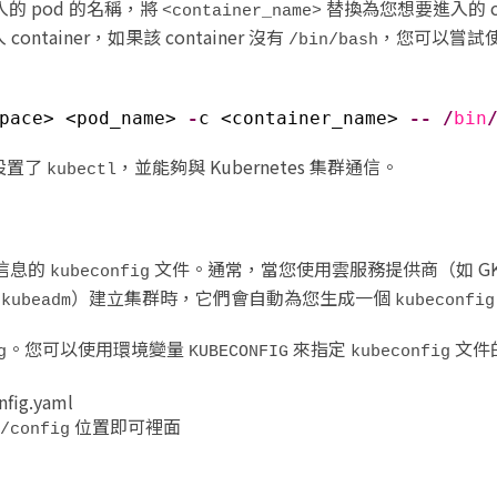
的 pod 的名稱，將
替換為您想要進入的 con
<container_name>
入 container，如果該 container 沒有
，您可以嘗試
/bin/bash
pace> <pod_name> 
-
c <container_name> 
-
-
/
bin
設置了
，並能夠與 Kubernetes 集群通信。
kubectl
信息的
文件。通常，當您使用雲服務提供商（如 GKE
kubeconfig
或
）建立集群時，它們會自動為您生成一個
kubeadm
kubeconfig
。您可以使用環境變量
來指定
文件
g
KUBECONFIG
kubeconfig
fig.yaml
位置即可​裡面
e/config