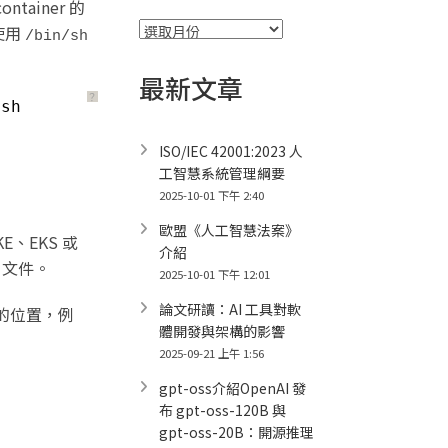
tainer 的
彙
使用
/bin/sh
整
最新文章
？
/
sh
ISO/IEC 42001:2023 人
工智慧系統管理綱要
2025-10-01 下午 2:40
歐盟《人工智慧法案》
、EKS 或
介紹
文件。
2025-10-01 下午 12:01
論文研讀：AI 工具對軟
的位置，例
體開發與架構的影響
2025-09-21 上午 1:56
gpt-oss介紹OpenAI 發
布 gpt-oss-120B 與
gpt-oss-20B：開源推理