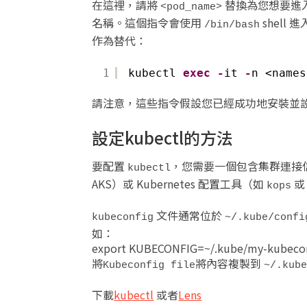
在這裡，請將
替換為您想要進入
<pod_name>
名稱。這個指令會使用
shell 進
/bin/bash
作為替代：
1
kubectl 
exec
-
it 
-
n <names
請注意，這些指令假設您已經成功地安裝並
設定kubectl的方法
要配置
，您需要一個包含集群連接
kubectl
AKS）或 Kubernetes 配置工具（如
kops
文件通常位於
kubeconfig
~/.kube/confi
如：
export KUBECONFIG=~/.kube/my-kubecon
將
將內容複製到
Kubeconfig file
~/.kub
下載
kubectl
或者
Lens