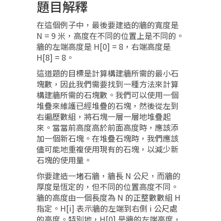
題目解釋
在這個例子中，最後要建造的牆的寬度是
N = 9 米，高度在不同的位置上是不同的。
牆的左端高度是 H[0] = 8，右端高度是
H[8] = 8。
這道題的目標是計算構建牆所需的最小石
塊數，因此我們需要找到一種方法來計算
構建牆所需的石塊數。我們可以使用一個
堆疊來維護已經堆疊的石塊，然後從左到
右遍歷數組，將石塊一層一層地堆疊起
來。當當前高度高於前面高度時，應該添
加一個新石塊。在堆疊石塊時，我們應該
儘可能地重複使用現有的石塊，以減少新
石塊的使用量。
你要建造一堵石牆，牆長 N 公尺，而牆的
厚度是恆定的，但不同的位置高度不同。
牆的高度由一個長度為 N 的正整數數組 H
指定。H[i] 表示牆的左端到右側 i 公尺處
的高度。特別地，H[0] 是牆的左端高度，