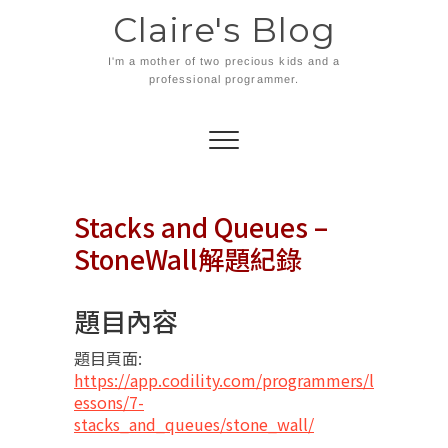
Skip
Claire's Blog
to
content
I'm a mother of two precious kids and a
professional programmer.
Stacks and Queues –
StoneWall解題紀錄
題目內容
題目頁面:
https://app.codility.com/programmers/l
essons/7-
stacks_and_queues/stone_wall/