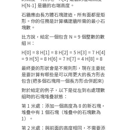
H[N-1] 是牆的右端高度。
石牆應由長方體石塊建造，所有面都是矩
形。你的任務是計算構建牆所需的最小石
塊數。
比方說，給定一個包含 N = 9 個整數的數
組 H：
H[0] = 8 H[1] = 8 H[2] = 5 H[3] = 7 H[4]
= 9 H[5] = 8 H[6] = 7 H[7] = 4 H[8] = 8
最終要的形狀會是不規則形，現在主要就
是要計算有哪些是可以用更大的長方形去
包含(把多個石塊用一個長方形合併起來)
對於給定的例子，以下是從左到右處理數
組時的石塊堆疊狀態：
第 1 米處：添加一個高度為 8 的新石塊，
堆疊中有 1 個石塊（堆疊中的石塊數為
1）。
第 2 米處：與前面的高度相同，不需要添