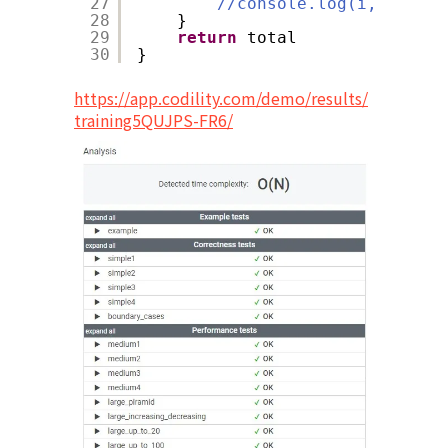
27
//console.log(i,stack, 
28
}
29
return
total
30
}
https://app.codility.com/demo/results/
training5QUJPS-FR6/