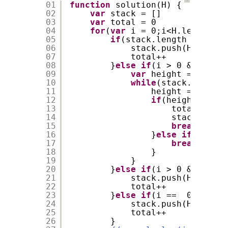
？
01
function
solution(H) {
02
var
stack = []
03
var
total = 0
04
for
(
var
i = 0;i<H.length;i+
05
if
(stack.length == 0){
06
stack.push(H[i])
07
total++
08
}
else
if
(i > 0 && H[i-1
09
var
height = H[i-1]
10
while
(stack.length 
11
height = height
12
if
(height < H[i
13
total++
14
stack.push(
15
break
16
}
else
if
(height
17
break
18
}
19
}
20
}
else
if
(i > 0 && H[i-1
21
stack.push(H[i]-H[i
22
total++
23
}
else
if
(i ==  0 && H[i
24
stack.push(H[i])
25
total++
26
}