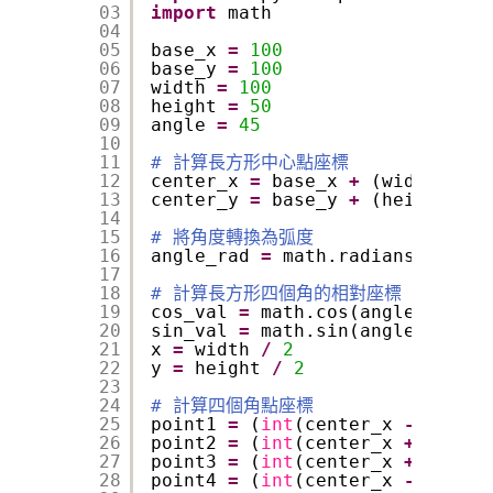
03
import
math
04
05
base_x 
=
100
06
base_y 
=
100
07
width 
=
100
08
height 
=
50
09
angle 
=
45
10
11
# 計算長方形中心點座標
12
center_x 
=
base_x 
+
(width 
/
/
2
13
center_y 
=
base_y 
+
(height 
/
/
14
15
# 將角度轉換為弧度
16
angle_rad 
=
math.radians(angle)
17
18
# 計算長方形四個角的相對座標
19
cos_val 
=
math.cos(angle_rad)
20
sin_val 
=
math.sin(angle_rad)
21
x 
=
width 
/
2
22
y 
=
height 
/
2
23
24
# 計算四個角點座標
25
point1 
=
(
int
(center_x 
-
x 
*
co
26
point2 
=
(
int
(center_x 
+
x 
*
co
27
point3 
=
(
int
(center_x 
+
x 
*
co
28
point4 
=
(
int
(center_x 
-
x 
*
co