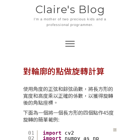
Skip
Claire's Blog
to
content
I'm a mother of two precious kids and a
professional programmer.
對輪廓的點做旋轉計算
使用角度的正弦和餘弦函數，將長方形的
寬度和高度乘以正確的係數，以獲得旋轉
後的角點座標。
下面為一個將一個長方形的四個點作45度
旋轉的簡單範例:
？
01
import
cv2
02
import
numpy as np