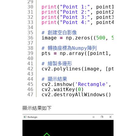
29
30
print
(
"Point 1:"
, point1)
31
print
(
"Point 2:"
, point2)
32
print
(
"Point 3:"
, point3)
33
print
(
"Point 4:"
, point4)
34
35
# 創建空白影像
36
image 
=
np.zeros((
500
, 
500
, 
3
),
37
38
# 轉換座標為Numpy陣列
39
pts 
=
np.array([point1, point2,
40
41
# 繪製多邊形
42
cv2.polylines(image, [pts], 
Tru
43
44
# 顯示結果
45
cv2.imshow(
'Rectangle'
, image)
46
cv2.waitKey(
0
)
47
cv2.destroyAllWindows()
顯示結果如下