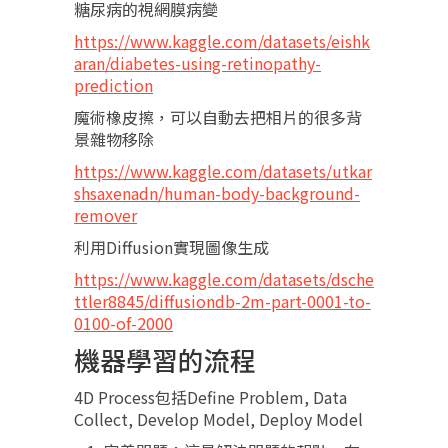
糖尿病的視網膜病變
https://www.kaggle.com/datasets/eishk
aran/diabetes-using-retinopathy-
prediction
魔術橡皮擦，可以自動去把相片的很多背
景雜物移除
https://www.kaggle.com/datasets/utkar
shsaxenadn/human-body-background-
remover
利用Diffusion實現圖像生成
https://www.kaggle.com/datasets/dsche
ttler8845/diffusiondb-2m-part-0001-to-
0100-of-2000
機器學習的流程
4D Process包括Define Problem, Data
Collect, Develop Model, Deploy Model