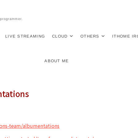
l programmer.
LIVE STREAMING
CLOUD
OTHERS
ITHOME I
ABOUT ME
ations
ions-team/albumentations