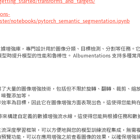
/getting_started/transforms_and_targets/
ions-
ster/notebooks/pytorch_semantic_segmentation.ipynb
算機視覺數據增強庫，專門設計用於圖像分類、目標檢測、分割等任務。
提升模型的性能和魯棒性。 Albumentations 支持多種
：
ons 提供了大量的圖像增強技術，包括但不限於旋轉、翻轉、裁剪、縮
、噪聲添加等。
以速度和內存效率為目標，因此它在圖像增強方面表現出色。這使得您能
。
操作來構建自定義的數據增強流水線。這使得您能夠根據任務和數
 支持多種主流深度學習框架，可以方便地與您的模型訓練流程集成，無
 提供了實時預覽功能，可以在應用增強之前查看圖像的效果，以確保增強