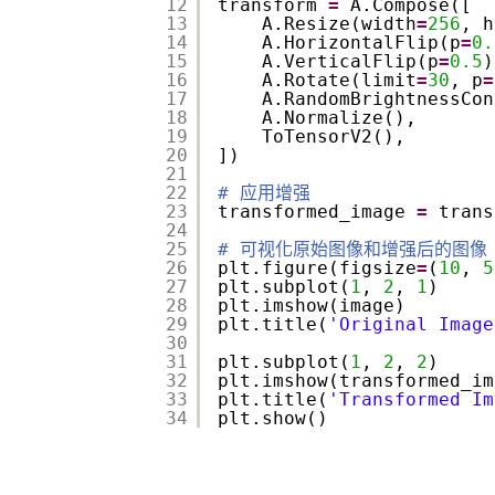
12
transform 
=
A.Compose([
13
A.Resize(width
=
256
, h
14
A.HorizontalFlip(p
=
0.
15
A.VerticalFlip(p
=
0.5
)
16
A.Rotate(limit
=
30
, p
=
17
A.RandomBrightnessCon
18
A.Normalize(),
19
ToTensorV2(),
20
])
21
22
# 应用增强
23
transformed_image 
=
trans
24
25
# 可视化原始图像和增强后的图像
26
plt.figure(figsize
=
(
10
, 
5
27
plt.subplot(
1
, 
2
, 
1
)
28
plt.imshow(image)
29
plt.title(
'Original Image
30
31
plt.subplot(
1
, 
2
, 
2
)
32
plt.imshow(transformed_im
33
plt.title(
'Transformed Im
34
plt.show()