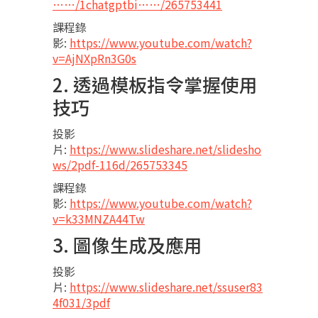
……/1chatgptbi……/265753441
課程錄
影:
https://www.youtube.com/watch?
v=AjNXpRn3G0s
2. 透過模板指令掌握使用
技巧
投影
片:
https://www.slideshare.net/slidesho
ws/2pdf-116d/265753345
課程錄
影:
https://www.youtube.com/watch?
v=k33MNZA44Tw
3. 圖像生成及應用
投影
片:
https://www.slideshare.net/ssuser83
4f031/3pdf