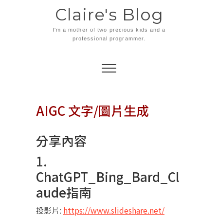
Skip
Claire's Blog
to
content
I'm a mother of two precious kids and a
professional programmer.
AIGC 文字/圖片生成
分享內容
1.
ChatGPT_Bing_Bard_Cl
aude指南
投影片:
https://www.slideshare.net/