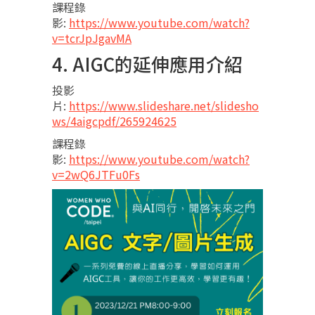
課程錄
影:
https://www.youtube.com/watch?
v=tcrJpJgavMA
4. AIGC的延伸應用介紹
投影
片:
https://www.slideshare.net/slidesho
ws/4aigcpdf/265924625
課程錄
影:
https://www.youtube.com/watch?
v=2wQ6JTFu0Fs