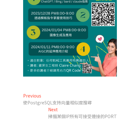
文
Previous
Previous
post:
使PostgreSQL支持向量相似度搜尋
章
Next
Next
導
post:
掃描某個IP所有可接受連接的PORT
覽