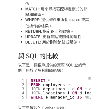
係。
MATCH
: 用來尋找匹配特定模式的節
點和關係。
WHERE
: 提供條件來限制
或其
MATCH
他操作的結果。
RETURN
: 指定返回的數據。
UPDATE
: 更新節點或關係的屬性。
DELETE
: 用於刪除節點或關係。
與 SQL 的比較
以下是一個客戶提供的實際 SQL 查詢示
例，用於了解其組織結構：
？
1
SELECT
*
2
FROM
employees e
3
JOIN
departments d 
ON
e.departme
4
JOIN
locations l 
ON
d.location_i
5
WHERE
e.manager_id 
IS
NULL
;
以下是等效的 Cypher 查詢：