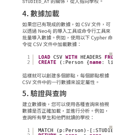
的關係，從人指向學校。
STUDIED_AT
4. 數據加載
如果您已有現成的數據，如 CSV 文件，可
以透過 Neo4j 的導入工具或命令行工具來
批量導入數據。例如，使用以下 Cypher 命
令從 CSV 文件中加載數據：
？
1
LOAD
CSV 
WITH
HEADERS 
FROM
'file
2
CREATE
(:Person {
name
: line.
name
這樣就可以創建多個節點，每個節點根據
CSV 文件中的一行數據來設定屬性。
5. 驗證與查詢
建立數據後，您可以使用各種查詢來檢視
數據是否正確加載，並進行分析。例如，
查詢所有學生和他們就讀的學校：
？
1
MATCH (p:Person)-[:STUDIED_AT]->