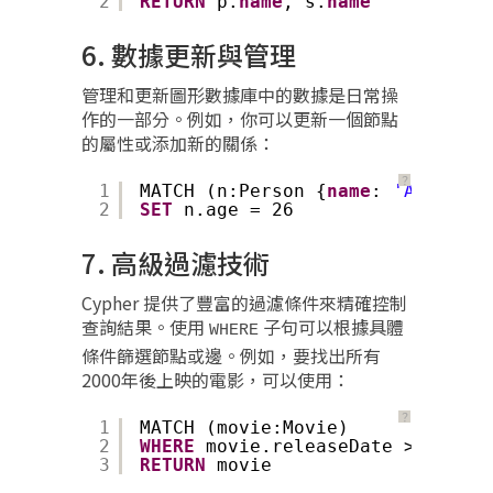
2
RETURN
p.
name
, s.
name
6. 數據更新與管理
管理和更新圖形數據庫中的數據是日常操
作的一部分。例如，你可以更新一個節點
的屬性或添加新的關係：
？
1
MATCH (n:Person {
name
: 
'Ann'
})
2
SET
n.age = 26
7. 高級過濾技術
Cypher 提供了豐富的過濾條件來精確控制
查詢結果。使用
子句可以根據具體
WHERE
條件篩選節點或邊。例如，要找出所有
2000年後上映的電影，可以使用：
？
1
MATCH (movie:Movie)
2
WHERE
movie.releaseDate >= 2000
3
RETURN
movie