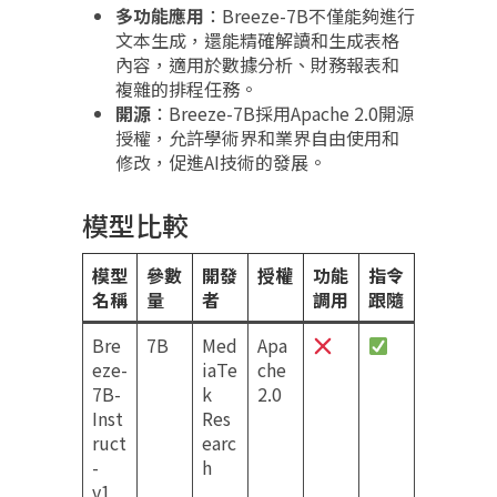
多功能應用
：Breeze-7B不僅能夠進行
文本生成，還能精確解讀和生成表格
內容，適用於數據分析、財務報表和
複雜的排程任務。
開源
：Breeze-7B採用Apache 2.0開源
授權，允許學術界和業界自由使用和
修改，促進AI技術的發展。
模型比較
模型
參數
開發
授權
功能
指令
名稱
量
者
調用
跟隨
Bre
7B
Med
Apa
eze-
iaTe
che
7B-
k
2.0
Inst
Res
ruct
earc
-
h
v1_