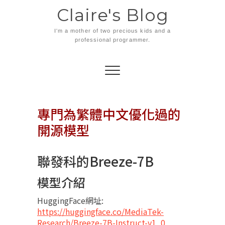
Skip
Claire's Blog
to
content
I'm a mother of two precious kids and a
professional programmer.
專門為繁體中文優化過的
開源模型
聯發科的Breeze-7B
模型介紹
HuggingFace網址:
https://huggingface.co/MediaTek-
Research/Breeze-7B-Instruct-v1_0