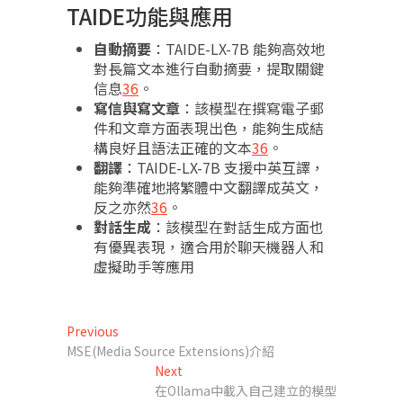
TAIDE功能與應用
自動摘要
：TAIDE-LX-7B 能夠高效地
對長篇文本進行自動摘要，提取關鍵
信息
3
6
。
寫信與寫文章
：該模型在撰寫電子郵
件和文章方面表現出色，能夠生成結
構良好且語法正確的文本
3
6
。
翻譯
：TAIDE-LX-7B 支援中英互譯，
能夠準確地將繁體中文翻譯成英文，
反之亦然
3
6
。
對話生成
：該模型在對話生成方面也
有優異表現，適合用於聊天機器人和
虛擬助手等應用
文
Previous
Previous
post:
MSE(Media Source Extensions)介紹
章
Next
Next
導
post:
在Ollama中載入自己建立的模型