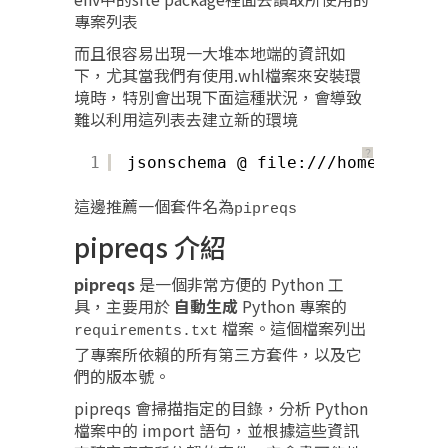
專案列表
而且很容易出現一大堆本地端的資訊如
下，尤其當我們有使用.whl檔案來安裝環
境時，特別會出現下面這種狀況，會導致
難以利用這列表去建立新的環境
？
1
jsonschema @ file:///home/conda/
這邊推薦一個套件名為
pipreqs
pipreqs 介紹
pipreqs
是一個非常方便的 Python 工
具，主要用於
自動生成
Python 專案的
檔案。這個檔案列出
requirements.txt
了專案所依賴的所有第三方套件，以及它
們的版本號。
pipreqs 會掃描指定的目錄，分析 Python
檔案中的 import 語句，並根據這些資訊