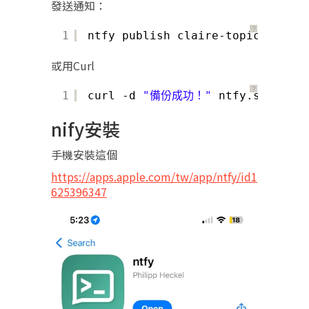
發送通知：
？
1
ntfy publish claire-topic 
"任務完
或用Curl
？
1
curl -d 
"備份成功！"
ntfy.sh
/clair
nify安裝
手機安裝這個
https://apps.apple.com/tw/app/ntfy/id1
625396347