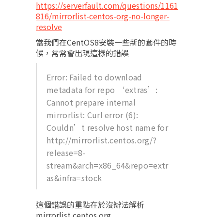
https://serverfault.com/questions/1161
816/mirrorlist-centos-org-no-longer-
resolve
當我們在CentOS8安裝一些新的套件的時
候，常常會出現這樣的錯誤
Error: Failed to download
metadata for repo ‘extras’:
Cannot prepare internal
mirrorlist: Curl error (6):
Couldn’t resolve host name for
http://mirrorlist.centos.org/?
release=8-
stream&arch=x86_64&repo=extr
as&infra=stock
這個錯誤的重點在於沒辦法解析
mirrorlist.centos.org