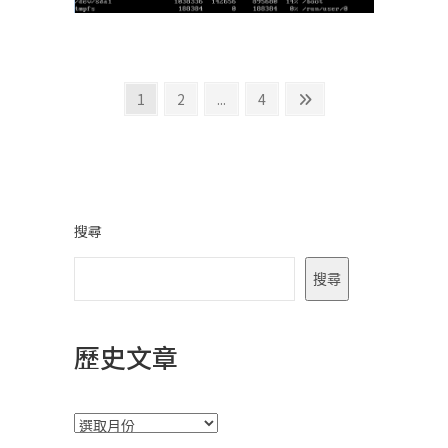
文
Page
Page
Page
Next
1
2
...
4
page
章
分
頁
搜尋
搜尋
歷史文章
彙
整