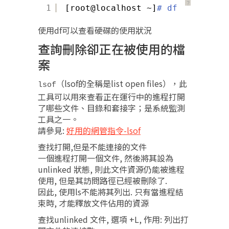
？
1
[root@localhost ~]
# df
使用df可以查看硬碟的使用狀況
查詢刪除卻正在被使用的檔
案
（lsof的全稱是list open files），此
lsof
工具可以用來查看正在運行中的進程打開
了哪些文件、目錄和套接字；是系統監測
工具之一。
請參見:
好用的網管指令-lsof
查找打開,但是不能連接的文件
一個進程打開一個文件, 然後將其設為
unlinked 狀態, 則此文件資源仍能被進程
使用, 但是其訪問路徑已經被刪除了.
因此, 使用ls不能將其列出. 只有當進程結
束時, 才能釋放文件佔用的資源
查找unlinked 文件, 選項 +L, 作用: 列出打