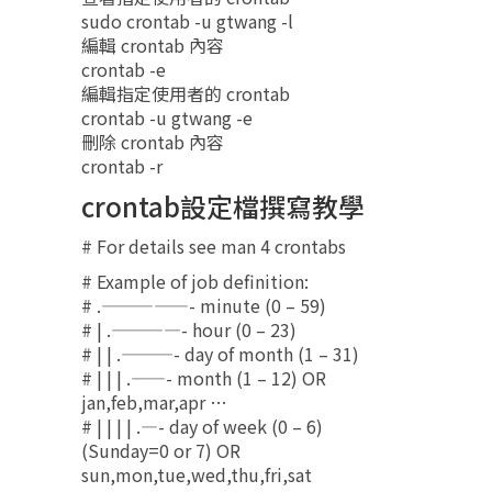
sudo crontab -u gtwang -l
編輯 crontab 內容
crontab -e
編輯指定使用者的 crontab
crontab -u gtwang -e
刪除 crontab 內容
crontab -r
crontab設定檔撰寫教學
# For details see man 4 crontabs
# Example of job definition:
# .—————- minute (0 – 59)
# | .————- hour (0 – 23)
# | | .———- day of month (1 – 31)
# | | | .——- month (1 – 12) OR
jan,feb,mar,apr …
# | | | | .—- day of week (0 – 6)
(Sunday=0 or 7) OR
sun,mon,tue,wed,thu,fri,sat