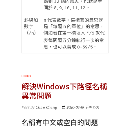
點到 12 點的意思，也就是等
同於
。
8,9,10,11,12
斜線加
n 代表數字，這樣寫的意思就
數字
是「每隔 n 的單位」的意思，
（
）
例如若在第一欄填入
就代
/n
*/5
表每間隔五分鐘執行一次的意
思，也可以寫成
。
0-59/5
LINUX
解決Windows下路徑名稱
異常問題
Post By
Claire Chang
2020-03-18 下午 7:04
名稱有中文或空白的問題