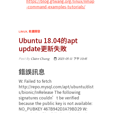
https://blog.gtwang.org/linux/nmap
-command-examples-tutorials/
LINUX
,
軟體開發
Ubuntu 18.04的apt
update更新失敗
Post By
Claire Chang
2023-05-11 下午 10:45
錯誤訊息
W: Failed to fetch
http://repo.mysql.com/apt/ubuntu/dist
s/bionic/InRelease The following
signatures couldn’t be verified
because the public key is not available:
NO_PUBKEY 467B942D3A79BD29 W: