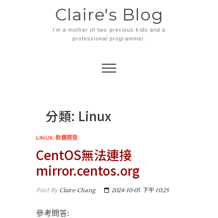
Skip
Claire's Blog
to
content
I'm a mother of two precious kids and a
professional programmer.
分類:
Linux
LINUX
,
軟體開發
CentOS無法連接
mirror.centos.org
Post By
Claire Chang
2024-10-05 下午 10:25
參考問答: