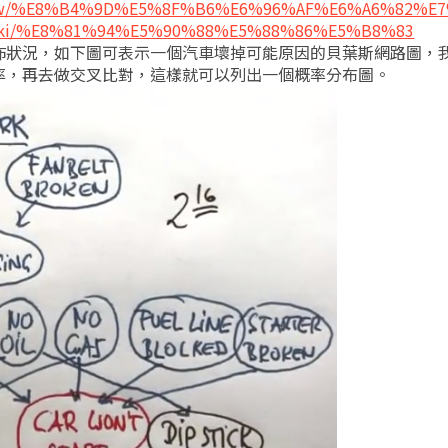
/zh-tw/%E8%B4%9D%E5%8F%B6%E6%96%AF%E6%A6%82%E
rg/wiki/%E8%81%94%E5%90%88%E5%88%86%E5%B8%83
佈狀況，如下圖可表示一個汽車壞掉可能原因的貝葉斯網路圖，
率，再去做交叉比對，這樣就可以列出一個概率分布圖。