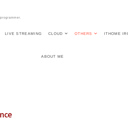
l programmer.
LIVE STREAMING
CLOUD
OTHERS
ITHOME I
ABOUT ME
ence