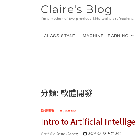
Skip
Claire's Blog
to
content
I'm a mother of two precious kids and a professiona
AI ASSISTANT
MACHINE LEARNING
分類:
軟體開發
軟體開發
AI
,
BAYES
Intro to Artificial Intellig
Post By
Claire Chang
2014-02-19 上午 2:32