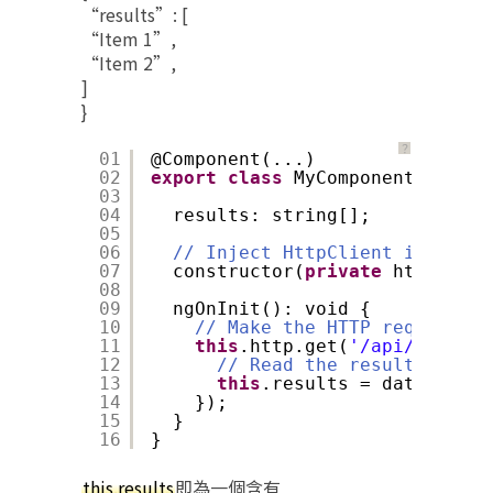
“results”: [
“Item 1”,
“Item 2”,
]
}
？
01
@Component(...)
02
export
class
MyComponent 
implem
03
04
results: string[];
05
06
// Inject HttpClient into you
07
constructor(
private
http: Htt
08
09
ngOnInit(): void {
10
// Make the HTTP request:
11
this
.http.get(
'/api/items'
)
12
// Read the result field 
13
this
.results = data[
'resu
14
});
15
}
16
}
this.results
即為一個含有