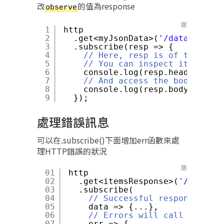
改
的值為response
observe
？
1
http
2
.get<myJsonData>(
'/data.json'
,
3
.subscribe(resp => {
4
// Here, resp is of type Htt
5
// You can inspect its heade
6
console.log(resp.headers.get
7
// And access the body direc
8
console.log(resp.body.someFi
9
});
處理錯誤訊息
可以在.subscribe()下面增加err函數來處
理HTTP錯誤的狀況
？
01
http
02
.get<itemsResponse>(
'/api/ite
03
.subscribe(
04
// Successful responses cal
05
data => {...},
06
// Errors will call this ca
07
err => {