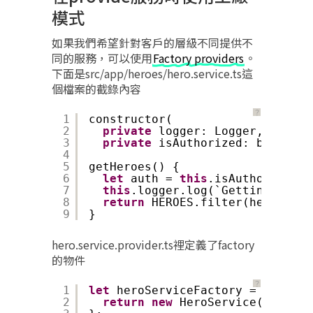
模式
如果我們希望針對客戶的層級不同提供不
同的服務，可以使用
Factory providers
。
下面是src/app/heroes/hero.service.ts這
個檔案的截錄內容
？
1
constructor(
2
private
logger: Logger,
3
private
isAuthorized: boolean)
4
5
getHeroes() {
6
let
auth = 
this
.isAuthorized ?
7
this
.logger.log(`Getting heroe
8
return
HEROES.filter(hero => 
t
9
}
hero.service.provider.ts裡定義了factory
的物件
？
1
let
heroServiceFactory = (logger
2
return
new
HeroService(logger,