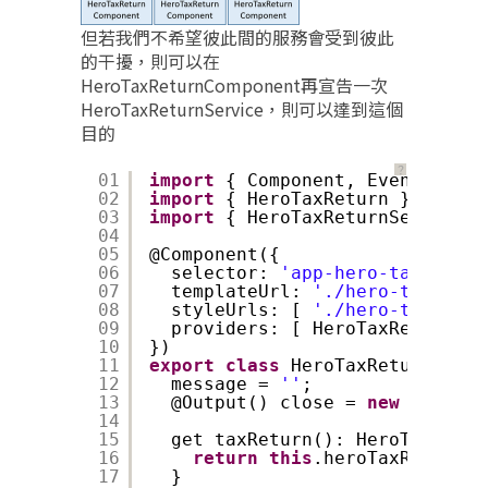
但若我們不希望彼此間的服務會受到彼此
的干擾，則可以在
HeroTaxReturnComponent再宣告一次
HeroTaxReturnService，則可以達到這個
目的
？
01
import
{ Component, EventEmitte
02
import
{ HeroTaxReturn }       
03
import
{ HeroTaxReturnService }
04
05
@Component({
06
selector: 
'app-hero-tax-retur
07
templateUrl: 
'./hero-tax-retu
08
styleUrls: [ 
'./hero-tax-retu
09
providers: [ HeroTaxReturnSer
10
})
11
export
class
HeroTaxReturnCompo
12
message = 
''
;
13
@Output() close = 
new
EventEm
14
15
get taxReturn(): HeroTaxRetur
16
return
this
.heroTaxReturnSe
17
}