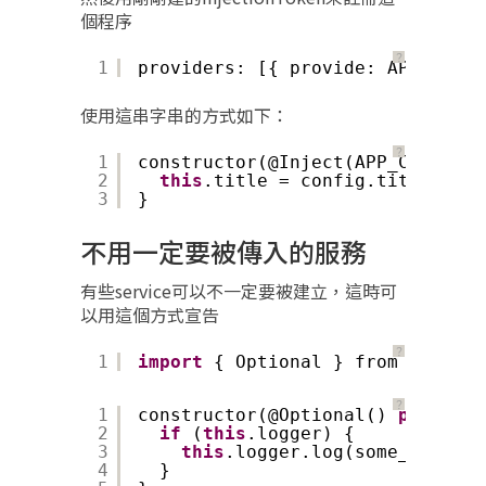
個程序
？
1
providers: [{ provide: APP_CONFI
使用這串字串的方式如下：
？
1
constructor(@Inject(APP_CONFIG) 
2
this
.title = config.title;
3
}
不用一定要被傳入的服務
有些service可以不一定要被建立，這時可
以用這個方式宣告
？
1
import
{ Optional } from 
'@angul
？
1
constructor(@Optional() 
private
2
if
(
this
.logger) {
3
this
.logger.log(some_message
4
}