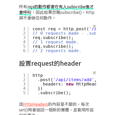
所有
rxjs的動作都會在有人subscribe後才
會呼叫
，因此如果忽略subscribe()，http
將不會做任何動作。
？
1
const req = http.post(
'/api/item
2
// 0 requests made - .subscribe(
3
req.subscribe();
4
// 1 request made.
5
req.subscribe();
6
// 2 requests made.
設置request的header
？
1
http
2
.post(
'/api/items/add'
, body, 
3
headers: 
new
HttpHeaders().s
4
})
5
.subscribe();
該
HttpHeaders
的內容是不變的，每次
set()時會返回一個新的實體，並套用所設