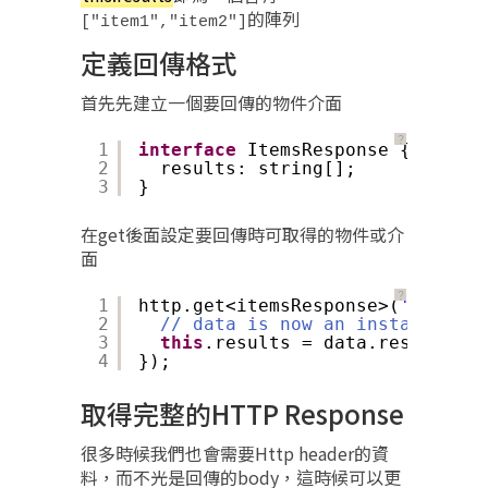
的陣列
["item1","item2"]
定義回傳格式
首先先建立一個要回傳的物件介面
？
1
interface
ItemsResponse {
2
results: string[];
3
}
在get後面設定要回傳時可取得的物件或介
面
？
1
http.get<itemsResponse>(
'/api/it
2
// data is now an instance of 
3
this
.results = data.results;
4
});
取得完整的HTTP Response
很多時候我們也會需要Http header的資
料，而不光是回傳的body，這時候可以更