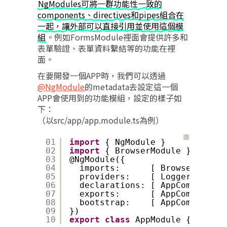
NgModules可將一群功能性一致的
components、directives和pipes組合在
一起，讓外部可以直接引用並使用這個模
組
。例如FormsModule裡面會提供許多和
表單驗證、表單資料繫結等的功能在裡
面。
在要開發一個APP時，我們可以透過
@NgModule
的metadata去設定這一個
APP會使用到的功能模組，設定的樣子如
下：
（以src/app/app.module.ts為例）
？
01
import
{ NgModule }      from 
'
02
import
{ BrowserModule } from 
'
03
@NgModule({
04
imports:      [ BrowserModule
05
providers:    [ Logger ],
06
declarations: [ AppComponent 
07
exports:      [ AppComponent 
08
bootstrap:    [ AppComponent 
09
})
10
export
class
AppModule { }