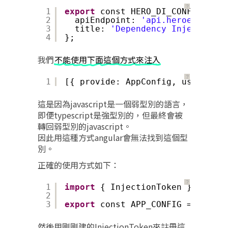
？
1
export
const HERO_DI_CONFIG: App
2
apiEndpoint: 
'api.heroes.com'
,
3
title: 
'Dependency Injection'
4
};
我們
不能使用下面這個方式來注入
？
1
[{ provide: AppConfig, useValue:
這是因為javascript是一個弱型別的語言，
即便typescript是強型別的，但最終會被
轉回弱型別的javascript。
因此用這種方式angular會無法找到這個型
別。
正確的使用方式如下：
？
1
import
{ InjectionToken } from 
'
2
3
export
const APP_CONFIG = 
new
In
然後用剛剛建的InjectionToken來註冊這