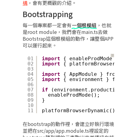
構
，會有更概觀的介紹。
Bootstrapping
每一個專案都一定會有
一個根模組
，也就
是root module，我們會在main.ts去做
Bootstrap這個根模組的動作，讓整個APP
可以運行起來。
？
01
import
{ enableProdMode } from 
02
import
{ platformBrowserDynamic
03
04
import
{ AppModule } from 
'./ap
05
import
{ environment } from 
'./
06
07
if
(environment.production) {
08
enableProdMode();
09
}
10
11
platformBrowserDynamic().bootst
在bootstrap的動作裡，會建立好執行環境
並把在src/app/app.module.ts裡設定的