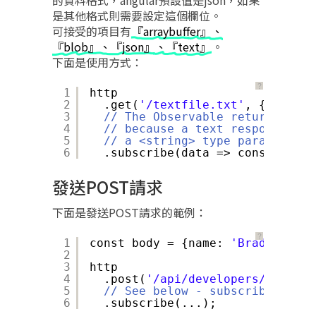
是其他格式則需要設定這個欄位。
可接受的項目有
『arraybuffer』、
『blob』、『json』、『text』
。
下面是使用方式：
？
1
http
2
.get(
'/textfile.txt'
, {respons
3
// The Observable returned by 
4
// because a text response was
5
// a <string> type parameter t
6
.subscribe(data => console.log
發送POST請求
下面是發送POST請求的範例：
？
1
const body = {name: 
'Brad'
};
2
3
http
4
.post(
'/api/developers/add'
, b
5
// See below - subscribe() is 
6
.subscribe(...);