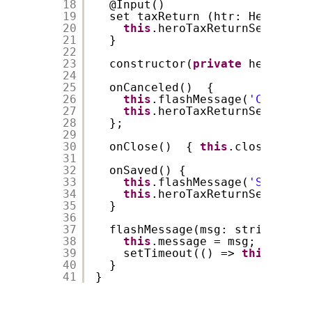
18
@Input()
19
set taxReturn (htr: HeroTaxRe
20
this
.heroTaxReturnService.t
21
}
22
23
constructor(
private
heroTaxRe
24
25
onCanceled()  {
26
this
.flashMessage(
'Canceled
27
this
.heroTaxReturnService.r
28
};
29
30
onClose()  { 
this
.close.emit(
31
32
onSaved() {
33
this
.flashMessage(
'Saved'
);
34
this
.heroTaxReturnService.s
35
}
36
37
flashMessage(msg: string) {
38
this
.message = msg;
39
setTimeout(() => 
this
.messa
40
}
41
}