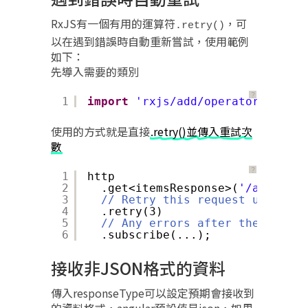
RxJS有一個有用的運算符
，可
.retry()
以在遇到錯誤時自動重新嘗試，使用範例
如下：
先導入需要的類別
？
1
import
'rxjs/add/operator/retry'
使用的方式就是直接
.retry()並傳入重試次
數
？
1
http
2
.get<itemsResponse>(
'/api/item
3
// Retry this request up to 3 
4
.retry(3)
5
// Any errors after the 3rd re
6
.subscribe(...);
接收非JSON格式的資料
傳入responseType可以設定預期會接收到
的資料格式，angular預設值是json，如果