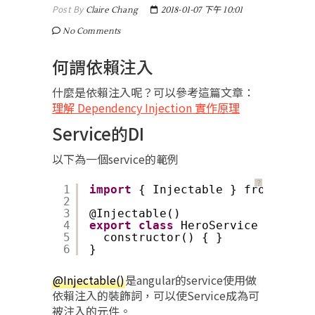
Post By
Claire Chang
2018-01-07 下午 10:01
No Comments
何謂依賴注入
什麼是依賴注入呢？可以參考這篇文章：
理解 Dependency Injection 實作原理
Service的DI
以下為一個service的範例
？
1
import
{ Injectable } from 
'@ang
2
3
@Injectable()
4
export
class
HeroService {
5
constructor() { }
6
}
@Injectable()
是angular的service使用做
依賴注入的裝飾詞，可以使Service成為可
被注入的元件。