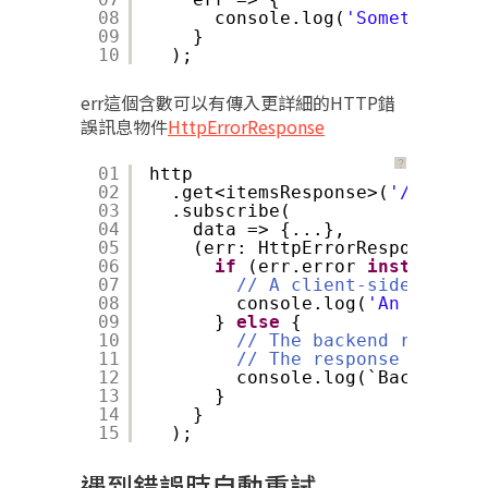
08
console.log(
'Something we
09
}
10
);
err這個含數可以有傳入更詳細的HTTP錯
誤訊息物件
HttpErrorResponse
？
01
http
02
.get<itemsResponse>(
'/api/ite
03
.subscribe(
04
data => {...},
05
(err: HttpErrorResponse) =>
06
if
(err.error 
instanceof
07
// A client-side or net
08
console.log(
'An error o
09
} 
else
{
10
// The backend returned
11
// The response body ma
12
console.log(`Backend re
13
}
14
}
15
);
遇到錯誤時自動重試