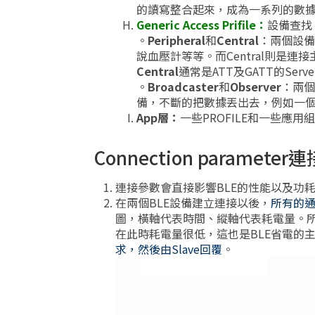
的讀寫整合起來，成為一系列的數據通
Generic Access Prifile：
設備查找
。
Peripheral
和
Central
：兩個設備
說血壓計等等。而Central則是
Central
通常是ATT及GATT的Serve
。
Broadcaster
和
Observer
：兩個
備，不斷的把數據丟出去，例如一個單
App層：
一些PROFILE和一些應用
Connection paramete
連接參數會直接影響BLE的性能以及功
在兩個BLE設備建立連接以後，
所有的
圖，橫軸代表時間、縱軸代表耗電量。所以
在此時耗電量很低，這也是BLE省電的主要原
求，然後由Slave回覆
。