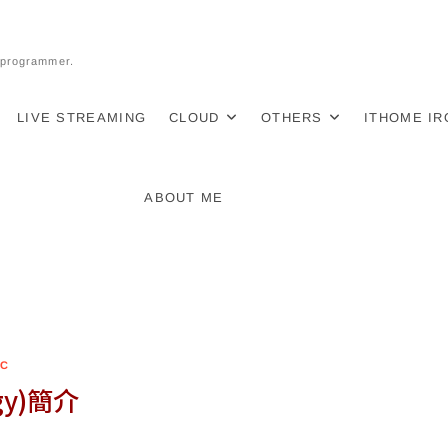
l programmer.
LIVE STREAMING
CLOUD
OTHERS
ITHOME I
ABOUT ME
-C
rgy)簡介