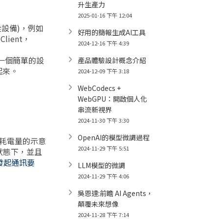
升生產力
2025-01-16 下午 12:04
從設備)，例如
好用的簡報生成AI工具
lient，
2024-12-16 下午 4:39
過一個簡單的設
產品體驗設計概念介紹
起來。
2024-12-09 下午 3:18
WebCodecs +
WebGPU：開啟個人化
串流新視界
2024-11-30 下午 3:30
OpenAI的模型微調過程
時耗電量的示意
2024-11-29 下午 5:51
狀態下，並且
r發起通訊要
LLM模型的微調
2024-11-29 下午 4:06
吳恩達:前瞻 AI Agents，
顛覆未來想像
2024-11-28 下午 7:14