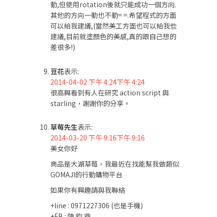
動,但使用rotation後就只能成功一個方向.
其他的方向一動也不動= =.希望程式的方面
可以給我建議,(當然美工方面也可以給我些
建議,目前就塗顏色的美感,真的跟自己想的
差很多!)
豆花
表示:
2014-04-02 下午 4:24下午 4:24
很高興看到有人在研究 action script 與
starling，謝謝你的分享。
草莓先生
表示:
2014-03-20 下午 9:16下午 9:16
美女你好
商品是大湖草莓，我最近在找能幫我做類似
GOMAJI的行動購物平台
如果你有興趣請與我聯絡
+line : 0971227306 (也是手機)
+FB : 陳 鈞 鼎