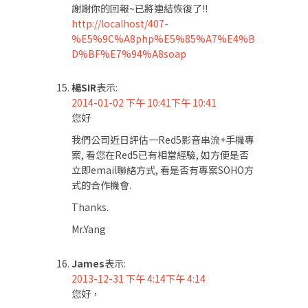
謝謝你的回報~已將連結恢復了!!
http://localhost/407-
%E5%9C%A8php%E5%85%A7%E4%B
D%BF%E7%94%A8soap
楊SIR
表示:
2014-01-02 下午 10:41下午 10:41
您好
我們公司近日評估一Red5影音串流+手機專
案, 看您在Red5已有相當經驗, 如方便是否
立即email聯絡方式, 看是否有專案SOHO方
式的合作機會.
Thanks.
Mr.Yang
James
表示:
2013-12-31 下午 4:14下午 4:14
您好，