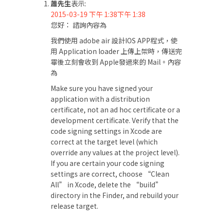
蕭先生
表示:
2015-03-19 下午 1:38下午 1:38
您好： 諮詢內容為
我們使用 adobe air 設計IOS APP程式，使
用 Application loader 上傳上架時，傳送完
畢後立刻會收到 Apple發過來的 Mail。內容
為
Make sure you have signed your
application with a distribution
certificate, not an ad hoc certificate or a
development certificate. Verify that the
code signing settings in Xcode are
correct at the target level (which
override any values at the project level).
If you are certain your code signing
settings are correct, choose “Clean
All” in Xcode, delete the “build”
directory in the Finder, and rebuild your
release target.