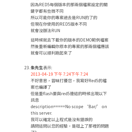
因為RED5每個版本的那兩個檔案設定的關
鍵字都有些微不同
所以可能你的專案過去是RUN的了的
但現在你使用的RED5版本不同
就會沒辦法RUN
這時候就去下載你的版本的DEMO範例檔案
然後重新編輯你原本的專案的那兩個檔應該
就會可以順利跑起來了
朱先生
表示:
2013-04-19 下午 7:24下午 7:24
不好意思，冒昧打擾您，我寫好Red5的檔
案也編譯了
但是重flash要與red5連結的時候出現以下
訊息
description=====No scope ‘Bar/’ on
this server.
我可以確定以上程式是沒有錯誤的
請問這問以您的經驗，是碰上了那裡的問題