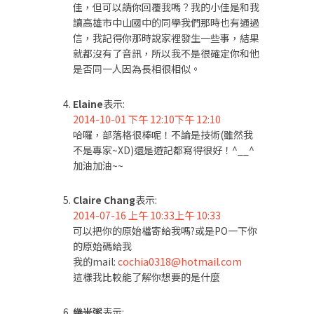
佳，但可以請你回覆我嗎？我的小佳是和我
讀高雄市中山國中的同學我們那時也有通過
信，我記得你那時說家裡發生一些事，結果
就都沒有了音訊，所以我不是很確定你和他
是否同一人因為長相很相似。
Elaine
表示:
2014-10-01 下午 12:10下午 12:10
哈囉，部落格很棒呢！不論是技術(雖然我
不是專家~XD)還是遊記都寫得很好！^__^
加油加油~~
Claire Chang
表示:
2014-07-16 上午 10:33上午 10:33
可以把你的原始檔寄給我嗎?或是PO一下你
的原始碼給我
我的mail:
cochia0318@hotmail.com
這樣我比較能了解你想要的是什麼
幾米粥
表示: