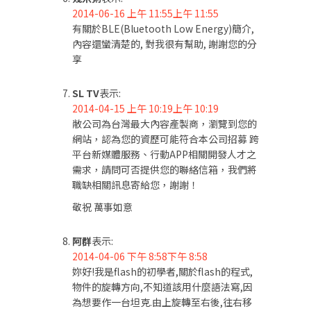
2014-06-16 上午 11:55上午 11:55
有關於BLE(Bluetooth Low Energy)簡介,
內容還蠻清楚的, 對我很有幫助, 謝謝您的分
享
SL TV
表示:
2014-04-15 上午 10:19上午 10:19
敝公司為台灣最大內容產製商，瀏覽到您的
網站，認為您的資歷可能符合本公司招募 跨
平台新媒體服務、行動APP相關開發人才之
需求，請問可否提供您的聯絡信箱，我們將
職缺相關訊息寄給您，謝謝！
敬祝 萬事如意
阿群
表示:
2014-04-06 下午 8:58下午 8:58
妳好!我是flash的初學者,關於flash的程式,
物件的旋轉方向,不知道該用什麼語法寫,因
為想要作一台坦克.由上旋轉至右後,往右移