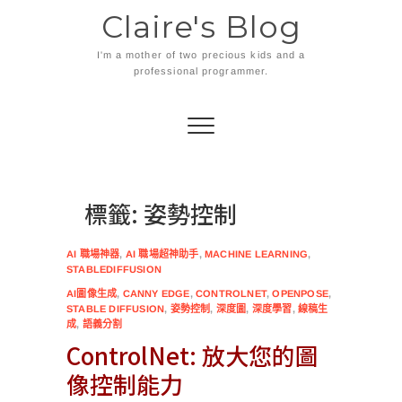
Skip
Claire's Blog
to
content
I'm a mother of two precious kids and a
professional programmer.
標籤:
姿勢控制
AI 職場神器
,
AI 職場超神助手
,
MACHINE LEARNING
,
STABLEDIFFUSION
AI圖像生成
,
CANNY EDGE
,
CONTROLNET
,
OPENPOSE
,
STABLE DIFFUSION
,
姿勢控制
,
深度圖
,
深度學習
,
線稿生
成
,
語義分割
ControlNet: 放大您的圖
像控制能力