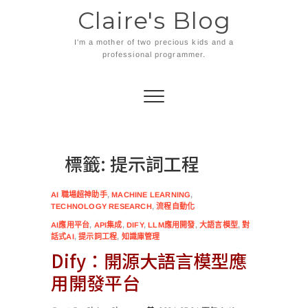
Skip
Claire's Blog
to
content
I'm a mother of two precious kids and a
professional programmer.
標籤:
提示詞工程
AI 職場超神助手
,
MACHINE LEARNING
,
TECHNOLOGY RESEARCH
,
流程自動化
AI應用平台
,
API集成
,
DIFY
,
LLM應用開發
,
大語言模型
,
對
話式AI
,
提示詞工程
,
知識庫管理
Dify：開源大語言模型應
用開發平台