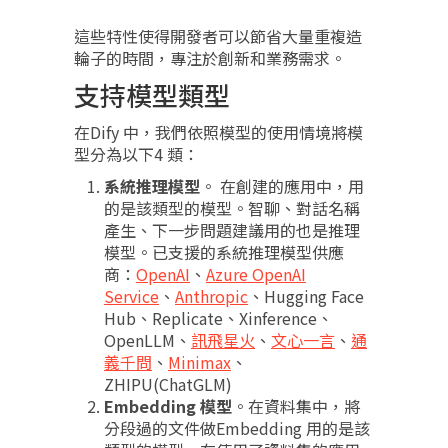
這些特性使得開發者可以節省大量重複造
輪子的時間，專注於創新和業務需求。
支持模型類型
在Dify 中，我們依照模型的使用情境將模
型分為以下4 類：
系統推理模型
。 在創建的應用中，用
的是該類型的模型。智聊、對話名稱
產生、下一步問題建議用的也是推理
模型。已支援的系統推理模型供應
商：
OpenAI
、
Azure OpenAI
Service
、
Anthropic
、Hugging Face
Hub、Replicate、Xinference、
OpenLLM、
訊飛星火
、
文心一言
、
通
義千問
、
Minimax
、
ZHIPU(ChatGLM)
Embedding 模型
。在資料集中，將
分段過的文件做Embedding 用的是該