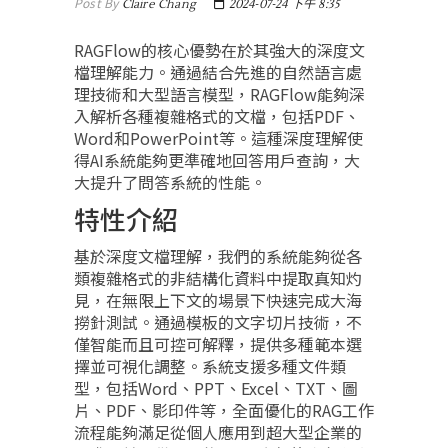
Post By
Claire Chang
2024-07-24 下午 8:35
RAGFlow的核心優勢在於其強大的深度文
檔理解能力。通過結合先進的自然語言處
理技術和大型語言模型，RAGFlow能夠深
入解析各種複雜格式的文檔，包括PDF、
Word和PowerPoint等。這種深度理解使
得AI系統能夠更準確地回答用戶查詢，大
大提升了問答系統的性能。
特性介紹
基於深度文檔理解，我們的系統能夠從各
類複雜格式的非結構化資料中提取真知灼
見，在無限上下文的場景下快速完成大海
撈針測試。通過模板的文字切片技術，不
僅智能而且可控可解釋，提供多種範本選
擇並可視化調整。系統支援多種文件類
型，包括Word、PPT、Excel、TXT、圖
片、PDF、影印件等，全面優化的RAG工作
流程能夠滿足從個人應用到超大型企業的