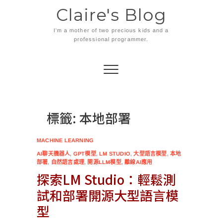
Skip
Claire's Blog
to
content
I'm a mother of two precious kids and a
professional programmer.
標籤:
本地部署
MACHINE LEARNING
AI聊天機器人
,
GPT模型
,
LM STUDIO
,
大型語言模型
,
本地
部署
,
自然語言處理
,
開源LLM模型
,
離線AI應用
探索LM Studio：輕鬆測
試和部署開源大型語言模
型