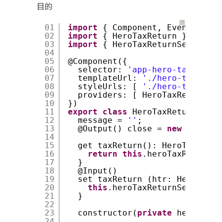
目的
？
01
import
{ Component, EventEmitte
02
import
{ HeroTaxReturn }       
03
import
{ HeroTaxReturnService }
04
05
@Component({
06
selector: 
'app-hero-tax-retur
07
templateUrl: 
'./hero-tax-retu
08
styleUrls: [ 
'./hero-tax-retu
09
providers: [ HeroTaxReturnSer
10
})
11
export
class
HeroTaxReturnCompo
12
message = 
''
;
13
@Output() close = 
new
EventEm
14
15
get taxReturn(): HeroTaxRetur
16
return
this
.heroTaxReturnSe
17
}
18
@Input()
19
set taxReturn (htr: HeroTaxRe
20
this
.heroTaxReturnService.t
21
}
22
23
constructor(
private
heroTaxRe
24