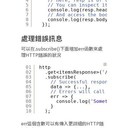
4
// Here, resp is of type Htt
5
// You can inspect its heade
6
console.log(resp.headers.get
7
// And access the body direc
8
console.log(resp.body.someFi
9
});
處理錯誤訊息
可以在.subscribe()下面增加err函數來處
理HTTP錯誤的狀況
？
01
http
02
.get<itemsResponse>(
'/api/ite
03
.subscribe(
04
// Successful responses cal
05
data => {...},
06
// Errors will call this ca
07
err => {
08
console.log(
'Something we
09
}
10
);
err這個含數可以有傳入更詳細的HTTP錯