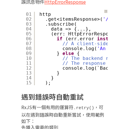
誤訊息物件
HttpErrorResponse
？
01
http
02
.get<itemsResponse>(
'/api/ite
03
.subscribe(
04
data => {...},
05
(err: HttpErrorResponse) =>
06
if
(err.error 
instanceof
07
// A client-side or net
08
console.log(
'An error o
09
} 
else
{
10
// The backend returned
11
// The response body ma
12
console.log(`Backend re
13
}
14
}
15
);
遇到錯誤時自動重試
RxJS有一個有用的運算符
，可
.retry()
以在遇到錯誤時自動重新嘗試，使用範例
如下：
先導入需要的類別