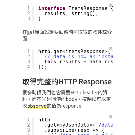
？
1
interface
ItemsResponse {
2
results: string[];
3
}
在get後面設定要回傳時可取得的物件或介
面
？
1
http.get<itemsResponse>(
'/api/it
2
// data is now an instance of 
3
this
.results = data.results;
4
});
取得完整的HTTP Response
很多時候我們也會需要Http header的資
料，而不光是回傳的body，這時候可以更
改
的值為response
observe
？
1
http
2
.get<myJsonData>(
'/data.json'
,
3
.subscribe(resp => {