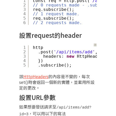
1
const req = http.post(
'/api/item
2
// 0 requests made - .subscribe(
3
req.subscribe();
4
// 1 request made.
5
req.subscribe();
6
// 2 requests made.
設置request的header
？
1
http
2
.post(
'/api/items/add'
, body, 
3
headers: 
new
HttpHeaders().s
4
})
5
.subscribe();
該
HttpHeaders
的內容是不變的，每次
set()時會返回一個新的實體，並套用所設
定的更改。
設置URL參數
如果想要發送請求至
/api/items/add?
，可以用以下的寫法
id=3