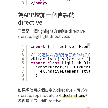
3
</
body
>
為APP增加一個自製的
directive
下面是一個highlight的範例的directive
src/app/highlight.directive.ts
？
1
import
{ Directive, ElementRef }
2
3
// 將這個區塊的背景顏色改為金色
4
@Directive({ selector: 
'[highlig
5
export
class
HighlightDirective 
6
constructor(el: ElementRef) {
7
el.nativeElement.style.backg
8
}
9
}
如果想使用這個自定的directive，可以在
src/app/app.module.ts的
declarations
區
塊裡增加這一個Directive