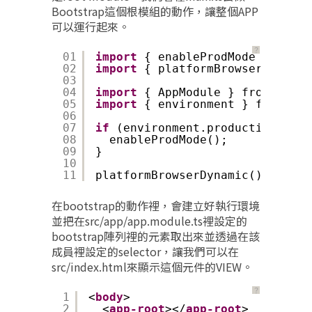
Bootstrap這個根模組的動作，讓整個APP
可以運行起來。
？
01
import
{ enableProdMode } from 
02
import
{ platformBrowserDynamic
03
04
import
{ AppModule } from 
'./ap
05
import
{ environment } from 
'./
06
07
if
(environment.production) {
08
enableProdMode();
09
}
10
11
platformBrowserDynamic().bootst
在bootstrap的動作裡，會建立好執行環境
並把在src/app/app.module.ts裡設定的
bootstrap陣列裡的元素取出來並透過在該
成員裡設定的selector，讓我們可以在
src/index.html來顯示這個元件的VIEW。
？
1
<
body
>
2
<
app-root
></
app-root
>