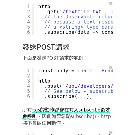
？
1
http
2
.get(
'/textfile.txt'
, {respons
3
// The Observable returned by 
4
// because a text response was
5
// a <string> type parameter t
6
.subscribe(data => console.log
發送POST請求
下面是發送POST請求的範例：
？
1
const body = {name: 
'Brad'
};
2
3
http
4
.post(
'/api/developers/add'
, b
5
// See below - subscribe() is 
6
.subscribe(...);
所有
rxjs的動作都會在有人subscribe後才
會呼叫
，因此如果忽略subscribe()，http
將不會做任何動作。
？