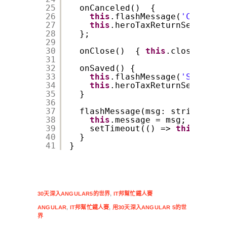
25
onCanceled()  {
26
this
.flashMessage(
'Canceled
27
this
.heroTaxReturnService.r
28
};
29
30
onClose()  { 
this
.close.emit(
31
32
onSaved() {
33
this
.flashMessage(
'Saved'
);
34
this
.heroTaxReturnService.s
35
}
36
37
flashMessage(msg: string) {
38
this
.message = msg;
39
setTimeout(() => 
this
.messa
40
}
41
}
30天深入ANGULAR5的世界
,
IT邦幫忙鐵人賽
ANGULAR
,
IT邦幫忙鐵人賽
,
用30天深入ANGULAR 5的世
界