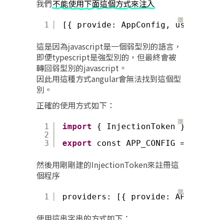
我們
不能使用下面這個方式來注入
？
1
[{ provide: AppConfig, useValue:
這是因為javascript是一個弱型別的語言，
即便typescript是強型別的，但最終會被
轉回弱型別的javascript。
因此用這種方式angular會無法找到這個型
別。
正確的使用方式如下：
？
1
import
{ InjectionToken } from 
'
2
3
export
const APP_CONFIG = 
new
In
然後用剛剛建的InjectionToken來註冊這
個程序
？
1
providers: [{ provide: APP_CONFI
使用這串字串的方式如下：