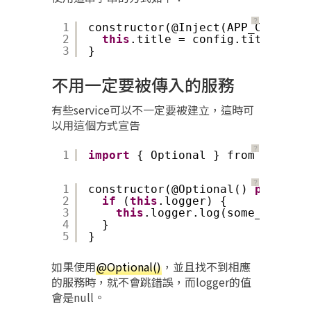
？
1
constructor(@Inject(APP_CONFIG) 
2
this
.title = config.title;
3
}
不用一定要被傳入的服務
有些service可以不一定要被建立，這時可
以用這個方式宣告
？
1
import
{ Optional } from 
'@angul
？
1
constructor(@Optional() 
private
2
if
(
this
.logger) {
3
this
.logger.log(some_message
4
}
5
}
如果使用
@Optional()
，並且找不到相應
的服務時，就不會跳錯誤，而logger的值
會是null。