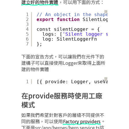
建立好的物件實體
，可以用下面的方式：
？
1
// An object in the shape of the
2
export
function
SilentLoggerFn()
3
4
const silentLogger = {
5
logs: [
'Silent logger says "Sh
6
log: SilentLoggerFn
7
};
下面的宣告方式，可以讓我們在元件下的
建構子可以直接使用Logger來取得上面所
建的物件實體
？
1
[{ provide: Logger, useValue: si
在provide服務時使用工廠
模式
如果我們希望針對客戶的層級不同提供不
同的服務，可以使用
Factory providers
。
下面是src/app/heroes/hero.service.ts這