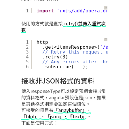
？
1
import
'rxjs/add/operator/retry'
使用的方式就是直接
.retry()並傳入重試次
數
？
1
http
2
.get<itemsResponse>(
'/api/item
3
// Retry this request up to 3 
4
.retry(3)
5
// Any errors after the 3rd re
6
.subscribe(...);
接收非JSON格式的資料
傳入responseType可以設定預期會接收到
的資料格式，angular預設值是json，如果
是其他格式則需要設定這個欄位。
可接受的項目有
『arraybuffer』、
『blob』、『json』、『text』
。
下面是使用方式：