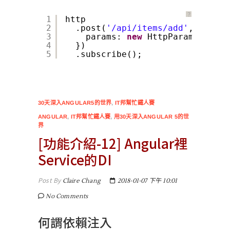
？
1
http
2
.post(
'/api/items/add'
, body, 
3
params: 
new
HttpParams().set
4
})
5
.subscribe();
30天深入ANGULAR5的世界
,
IT邦幫忙鐵人賽
ANGULAR
,
IT邦幫忙鐵人賽
,
用30天深入ANGULAR 5的世
界
[功能介紹-12] Angular裡
Service的DI
Post By
Claire Chang
2018-01-07 下午 10:01
No Comments
何謂依賴注入