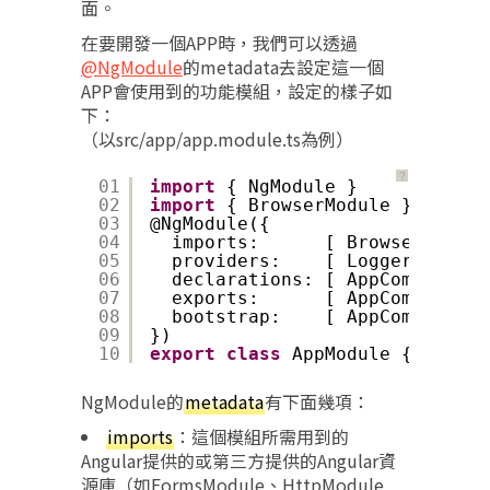
面。
在要開發一個APP時，我們可以透過
@NgModule
的metadata去設定這一個
APP會使用到的功能模組，設定的樣子如
下：
（以src/app/app.module.ts為例）
？
01
import
{ NgModule }      from 
'
02
import
{ BrowserModule } from 
'
03
@NgModule({
04
imports:      [ BrowserModule
05
providers:    [ Logger ],
06
declarations: [ AppComponent 
07
exports:      [ AppComponent 
08
bootstrap:    [ AppComponent 
09
})
10
export
class
AppModule { }
NgModule的
metadata
有下面幾項：
imports
：這個模組所需用到的
Angular提供的或第三方提供的Angular資
源庫（如FormsModule、HttpModule