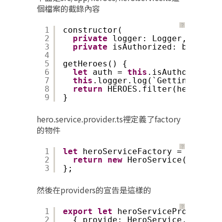
個檔案的截錄內容
？
1
constructor(
2
private
logger: Logger,
3
private
isAuthorized: boolean)
4
5
getHeroes() {
6
let
auth = 
this
.isAuthorized ?
7
this
.logger.log(`Getting heroe
8
return
HEROES.filter(hero => 
t
9
}
hero.service.provider.ts裡定義了factory
的物件
？
1
let
heroServiceFactory = (logger
2
return
new
HeroService(logger,
3
};
然後在providers的宣告是這樣的
？
1
export
let
heroServiceProvider =
2
{ provide: HeroService,