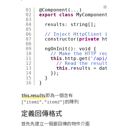
？
01
@Component(...)
02
export
class
MyComponent 
implem
03
04
results: string[];
05
06
// Inject HttpClient into you
07
constructor(
private
http: Htt
08
09
ngOnInit(): void {
10
// Make the HTTP request:
11
this
.http.get(
'/api/items'
)
12
// Read the result field 
13
this
.results = data[
'resu
14
});
15
}
16
}
this.results
即為一個含有
的陣列
["item1","item2"]
定義回傳格式
首先先建立一個要回傳的物件介面