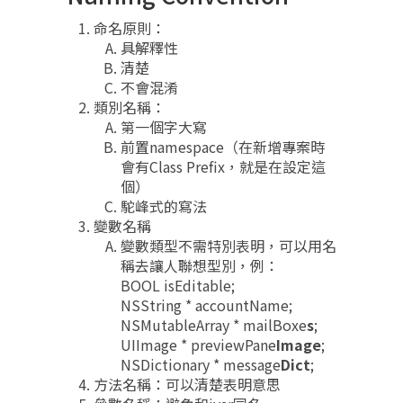
命名原則：
具解釋性
清楚
不會混淆
類別名稱：
第一個字大寫
前置namespace（在新增專案時
會有Class Prefix，就是在設定這
個）
駝峰式的寫法
變數名稱
變數類型不需特別表明，可以用名
稱去讓人聯想型別，例：
BOOL isEditable;
NSString * accountName;
NSMutableArray * mailBoxe
s
;
UIImage * previewPane
Image
;
NSDictionary * message
Dict
;
方法名稱：可以清楚表明意思