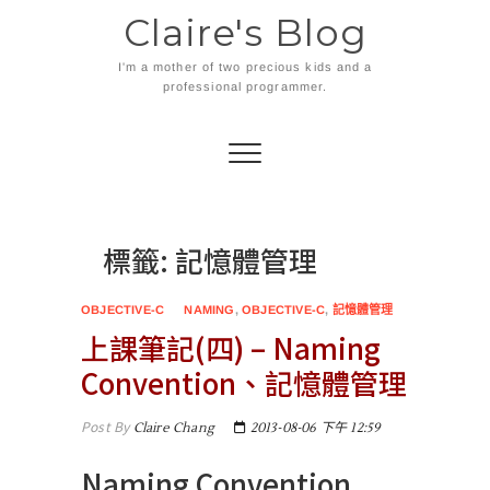
Skip
Claire's Blog
to
content
I'm a mother of two precious kids and a
professional programmer.
標籤:
記憶體管理
OBJECTIVE-C
NAMING
,
OBJECTIVE-C
,
記憶體管理
上課筆記(四) – Naming
Convention、記憶體管理
Post By
Claire Chang
2013-08-06 下午 12:59
Naming Convention