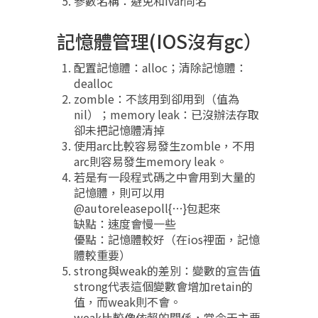
參數名稱：避免和ivar同名
記憶體管理(IOS沒有gc）
配置記憶體：alloc；清除記憶體：
dealloc
zomble：不該用到卻用到（值為
nil）；memory leak：已沒辦法存取
卻未把記憶體清掉
使用arc比較容易發生zomble，不用
arc則容易發生memory leak。
若是有一段程式碼之中會用到大量的
記憶體，則可以用
@autoreleasepoll{…}包起來
缺點：速度會慢一些
優點：記憶體較好（在ios裡面，記憶
體較重要）
strong與weak的差別：變數的宣告值
strong代表這個變數會增加retain的
值，而weak則不會。
weak比較像依賴的關係，當今天主要