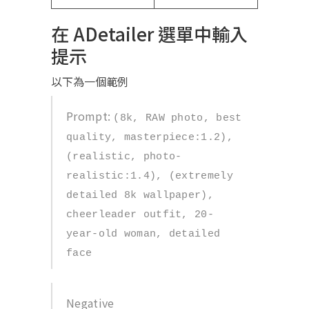
在 ADetailer 選單中輸入
提示
以下為一個範例
Prompt:
(8k, RAW photo, best
quality, masterpiece:1.2),
(realistic, photo-
realistic:1.4), (extremely
detailed 8k wallpaper),
cheerleader outfit, 20-
year-old woman, detailed
face
Negative