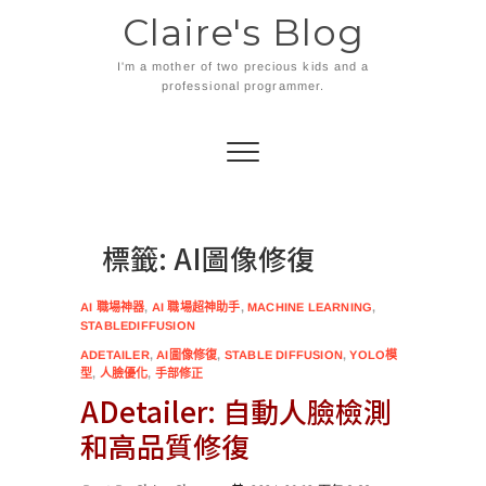
Skip
Claire's Blog
to
content
I'm a mother of two precious kids and a
professional programmer.
標籤:
AI圖像修復
AI 職場神器
,
AI 職場超神助手
,
MACHINE LEARNING
,
STABLEDIFFUSION
ADETAILER
,
AI圖像修復
,
STABLE DIFFUSION
,
YOLO模
型
,
人臉優化
,
手部修正
ADetailer: 自動人臉檢測
和高品質修復