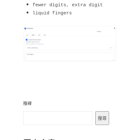
fewer digits, extra digit
liquid fingers
搜尋
搜尋