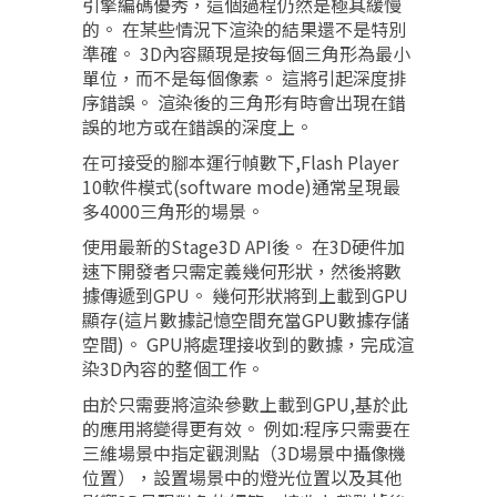
引擎編碼優秀，這個過程仍然是極其緩慢
的。 在某些情況下渲染的結果還不是特別
準確。 3D內容顯現是按每個三角形為最小
單位，而不是每個像素。 這將引起深度排
序錯誤。 渲染後的三角形有時會出現在錯
誤的地方或在錯誤的深度上。
在可接受的腳本運行幀數下,Flash Player
10軟件模式(software mode)通常呈現最
多4000三角形的場景。
使用最新的Stage3D API後。 在3D硬件加
速下開發者只需定義幾何形狀，然後將數
據傳遞到GPU。 幾何形狀將到上載到GPU
顯存(這片數據記憶空間充當GPU數據存儲
空間)。 GPU將處理接收到的數據，完成渲
染3D內容的整個工作。
由於只需要將渲染參數上載到GPU,基於此
的應用將變得更有效。 例如:程序只需要在
三維場景中指定觀測點（3D場景中攝像機
位置），設置場景中的燈光位置以及其他