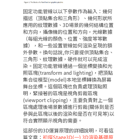
固定功能管線以以下參數作為輸入：幾何
描述（頂點集合和三角形）、幾何形狀所
應用的紋理數據、3D場景的幾何結構位置
和方向，攝像機的位置和方向，光線數據
（每組光線的顏色、位置、強度等等數
據），和一些設置管線如何渲染呈現的額
外參數。換句話說,你只要提供頂點集合、
三角形、紋理數據，硬件就可以完成渲
染。固定功能管線通過一個坐標變換和光
照區塊(transform and lighting)，把頂點
集合從模型(model)本地坐標轉換為屏幕
舞台坐標。這個區塊也負責處理頂點照
明，緊接著的區塊是視角剪裁區塊
(viewport clipping)，主要負責對上一個
區塊處理後場景數據進行剪裁(關係到是否
參與此區塊以後的渲染和是否在可見等)以
符合實際顯示視角的需要。
這部份的3D運算原理的詳細說明，可看這
篇文章：
初探Stage3D(一) 3D渲染基礎原