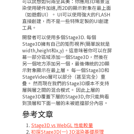
可以試想如何兩全其美：你應用3D場景渲
染使用硬件加速,而2D的顯示對象在最上面
（如遊戲UI）。 UI可以使用強大的FLASH
直接創建，而不是一些特殊定製的UI創建
工具。
開發者可以使用多個Stage3D. 每個
Stage3D擁有自己的矩形視界(簡單說就是
width,height和x,y)。這意味著你可以在屏
幕一部分區域添加一個Stage3D，然後在
另一個地方添加另一個，最後傳統的2D顯
示對象顯示在最上層。 每一個Stage3D和
StageVideo層可以部分（甚至完全）重
疊。 然而現在我們的Stage3D版本不支持
層與層之間的混合模式。 因此上層的
Stage3D覆蓋下層的Stage3D,你只能夠看
到頂層和下面一層的未被遮擋部分內容。
參考文章
Stage3D vs WebGL 性能較量
初探Stage3D(一) 3D渲染基礎原理