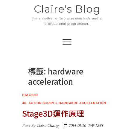
Skip
Claire's Blog
to
content
I'm a mother of two precious kids and a
professional programmer.
標籤:
hardware
acceleration
STAGE3D
3D
,
ACTION SCRIPT3
,
HARDWARE ACCELERATION
Stage3D運作原理
Post By
Claire Chang
2014-01-30 下午 12:53