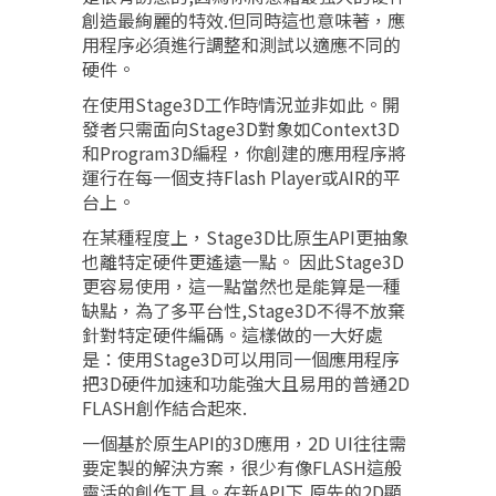
創造最絢麗的特效.但同時這也意味著，應
用程序必須進行調整和測試以適應不同的
硬件。
在使用Stage3D工作時情況並非如此。開
發者只需面向Stage3D對象如Context3D
和Program3D編程，你創建的應用程序將
運行在每一個支持Flash Player或AIR的平
台上。
在某種程度上，Stage3D比原生API更抽象
也離特定硬件更遙遠一點。 因此Stage3D
更容易使用，這一點當然也是能算是一種
缺點，為了多平台性,Stage3D不得不放棄
針對特定硬件編碼。這樣做的一大好處
是：使用Stage3D可以用同一個應用程序
把3D硬件加速和功能強大且易用的普通2D
FLASH創作結合起來.
一個基於原生API的3D應用，2D UI往往需
要定製的解決方案，很少有像FLASH這般
靈活的創作工具。在新API下,原先的2D顯