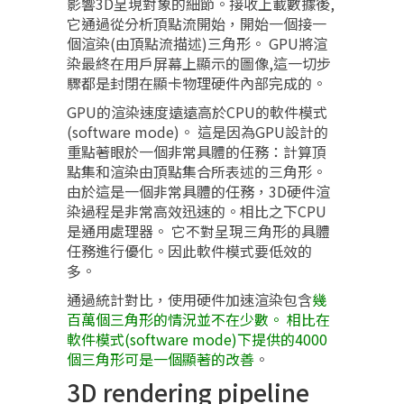
影響3D呈現對象的細節。接收上載數據後,
它通過從分析頂點流開始，開始一個接一
個渲染(由頂點流描述)三角形。 GPU將渲
染最終在用戶屏幕上顯示的圖像,這一切步
驟都是封閉在顯卡物理硬件內部完成的。
GPU的渲染速度遠遠高於CPU的軟件模式
(software mode)。 這是因為GPU設計的
重點著眼於一個非常具體的任務：計算頂
點集和渲染由頂點集合所表述的三角形。
由於這是一個非常具體的任務，3D硬件渲
染過程是非常高效迅速的。相比之下CPU
是通用處理器。 它不對呈現三角形的具體
任務進行優化。因此軟件模式要低效的
多。
通過統計對比，使用硬件加速渲染包含
幾
百萬個三角形的情況並不在少數。 相比在
軟件模式(software mode)下提供的4000
個三角形可是一個顯著的改善
。
3D rendering pipeline