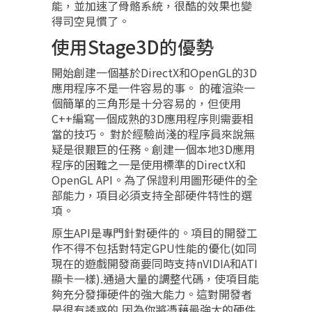
能，並加速了骨骼系統，很酷的效果也變
得司空見慣了。
使用Stage3D的優勢
開始創建一個基於DirectX和OpenGL的3D
應用程序不是一件容易的事。 的確渲染一
個簡單的三角形是十分容易的，但使用
C++編寫一個成熟的3D應用程序則需要相
當的技巧。 對於經驗尚淺的程序員來說無
疑是很艱巨的任務。創建一個本地3D應用
程序的困難之一是使用標準的DirectX和
OpenGL API。為了保證利用圖形硬件的全
部能力，項目必須支持全部硬件特性的選
項。
原生API是專門針對硬件的。項目的開發工
作不得不包括對特定GPU性能的優化(如同
現在的遊戲開發商要同時支持nVIDIA和ATI
顯卡一樣).通過大量的調整代碼，使項目能
夠充分發揮硬件的強大能力。這對開發者
是很有誘惑的,因為你將憑藉最強大的硬件