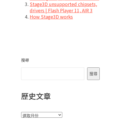
Stage3D unsupported chipsets,
drivers | Flash Player 11, AIR 3
How Stage3D works
搜尋
搜尋
歷史文章
彙
整