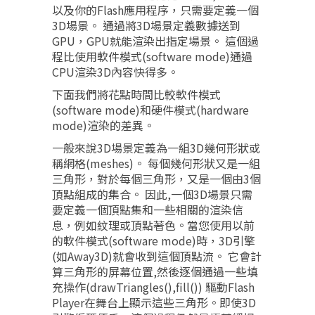
以及你的Flash應用程序，只需要定義一個
3D場景。 通過將3D場景定義數據送到
GPU，GPU就能渲染出指定場景。 這個過
程比使用軟件模式(software mode)通過
CPU渲染3D內容快得多。
下面我們將花點時間比較軟件模式
(software mode)和硬件模式(hardware
mode)渲染的差異。
一般來說3D場景定義為一組3D幾何形狀或
稱網格(meshes)。 每個幾何形狀又是一組
三角形，對於每個三角形，又是一個由3個
頂點組成的集合。 因此,一個3D場景只需
要定義一個頂點集和一些相關的渲染信
息，例如紋理或頂點著色。當您使用以前
的軟件模式(software mode)時，3D引擎
(如Away3D)就會收到這個頂點流。 它會計
算三角形的屏幕位置,然後逐個通過一些填
充操作(drawTriangles(),fill()) 驅動Flash
Player在舞台上顯示這些三角形。即使3D