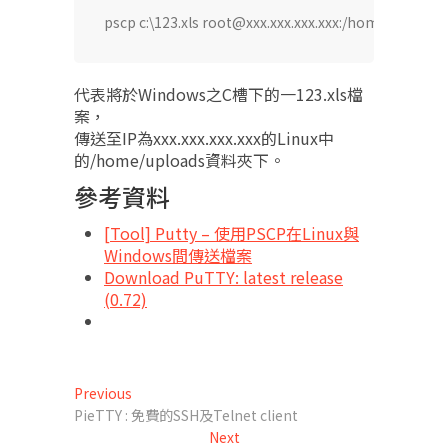
pscp c:\123.xls root@xxx.xxx.xxx.xxx:/home/uploads
代表將於Windows之C槽下的一123.xls檔
案，
傳送至IP為xxx.xxx.xxx.xxx的Linux中
的/home/uploads資料夾下。
參考資料
[Tool] Putty – 使用PSCP在Linux與
Windows間傳送檔案
Download PuTTY: latest release
(0.72)
文
Previous
Previous
post:
PieTTY : 免費的SSH及Telnet client
章
Next
Next