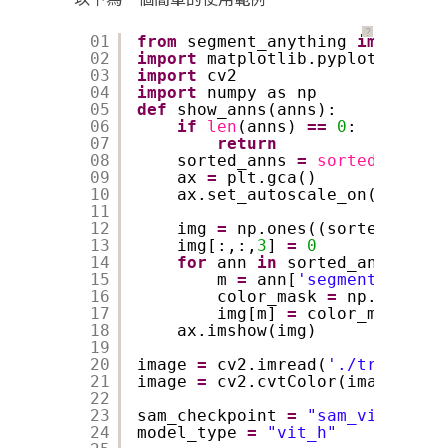
？
01
from
segment_anything 
import
sa
02
import
matplotlib.pyplot as plt
03
import
cv2
04
import
numpy as np
05
def
show_anns(anns):
06
if
len
(anns) 
=
=
0
:
07
return
08
sorted_anns 
=
sorted
(anns, 
09
ax 
=
plt.gca()
10
ax.set_autoscale_on(
False
)
11
12
img 
=
np.ones((sorted_anns[
13
img[:,:,
3
] 
=
0
14
for
ann 
in
sorted_anns:
15
m 
=
ann[
'segmentation'
]
16
color_mask 
=
np.concate
17
img[m] 
=
color_mask
18
ax.imshow(img)
19
20
image 
=
cv2.imread(
'./train/IMG
21
image 
=
cv2.cvtColor(image, cv2
22
23
sam_checkpoint 
=
"sam_vit_h_4b8
24
model_type 
=
"vit_h"