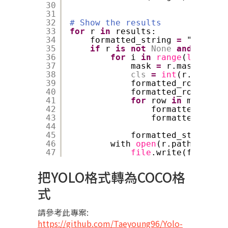
30
31
32
# Show the results
33
for
r 
in
results:
34
formatted_string 
=
""
35
if
r 
is
not
None
and
r.mask
36
for
i 
in
range
(
len
(r.ma
37
mask 
=
r.masks.xyn[
38
cls
=
int
(r.boxes.
c
39
formatted_rows 
=
[]
40
formatted_rows.appe
41
for
row 
in
mask:
42
formatted_rows.
43
formatted_rows.
44
45
formatted_string 
=
46
with 
open
(r.path.replac
47
file
.write(formatte
把YOLO格式轉為COCO格
式
請參考此專案:
https://github.com/Taeyoung96/Yolo-