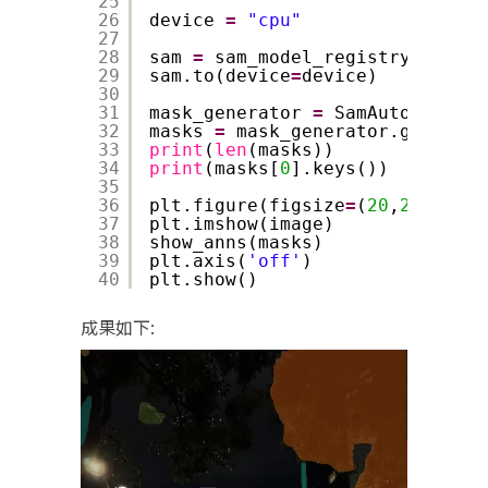
25
26
device 
=
"cpu"
27
28
sam 
=
sam_model_registry[model_
29
sam.to(device
=
device)
30
31
mask_generator 
=
SamAutomaticMa
32
masks 
=
mask_generator.generate
33
print
(
len
(masks))
34
print
(masks[
0
].keys())
35
36
plt.figure(figsize
=
(
20
,
20
))
37
plt.imshow(image)
38
show_anns(masks)
39
plt.axis(
'off'
)
40
plt.show() 
成果如下: