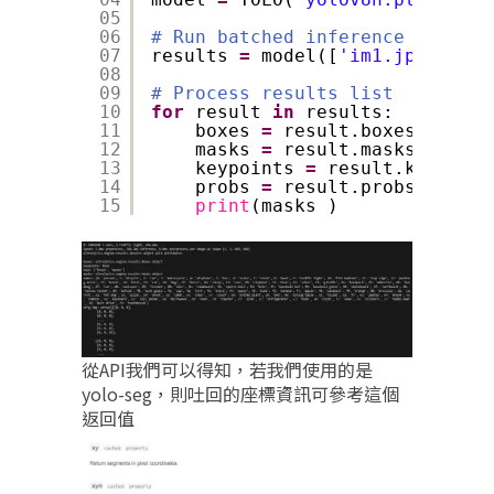
05
06
# Run batched inference on a li
07
results 
=
model([
'im1.jpg'
, 
'im
08
09
# Process results list
10
for
result 
in
results:
11
boxes 
=
result.boxes  
# Box
12
masks 
=
result.masks  
# Mas
13
keypoints 
=
result.keypoint
14
probs 
=
result.probs  
# Pro
15
print
(masks )
從API我們可以得知，若我們使用的是
yolo-seg，則吐回的座標資訊可參考這個
返回值