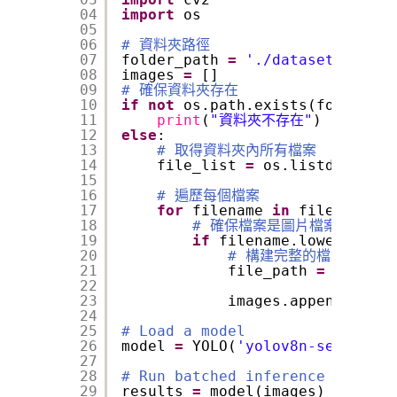
04
import
os
05
06
# 資料夾路徑
07
folder_path 
=
'./datasets/coco8
08
images 
=
[]
09
# 確保資料夾存在
10
if
not
os.path.exists(folder_pa
11
print
(
"資料夾不存在"
)
12
else
:
13
# 取得資料夾內所有檔案
14
file_list 
=
os.listdir(fold
15
16
# 遍歷每個檔案
17
for
filename 
in
file_list:
18
# 確保檔案是圖片檔案（可根
19
if
filename.lower().end
20
# 構建完整的檔案路徑
21
file_path 
=
os.path
22
23
images.append(file_
24
25
# Load a model
26
model 
=
YOLO(
'yolov8n-seg.pt'
) 
27
28
# Run batched inference on a li
29
results 
=
model(images)  
# retu