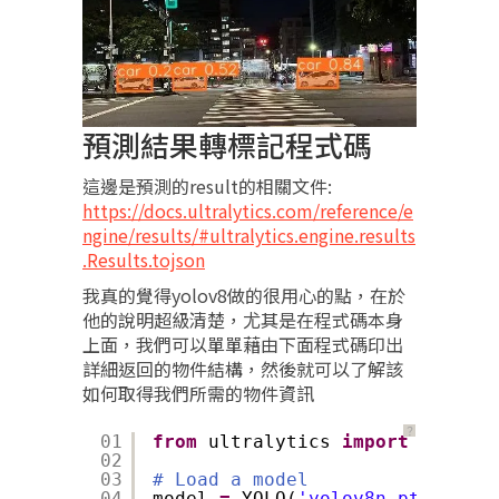
預測結果轉標記程式碼
這邊是預測的result的相關文件:
https://docs.ultralytics.com/reference/e
ngine/results/#ultralytics.engine.results
.Results.tojson
我真的覺得yolov8做的很用心的點，在於
他的說明超級清楚，尤其是在程式碼本身
上面，我們可以單單藉由下面程式碼印出
詳細返回的物件結構，然後就可以了解該
如何取得我們所需的物件資訊
？
01
from
ultralytics 
import
YOLO
02
03
# Load a model
04
model 
=
YOLO(
'yolov8n.pt'
)  
# p