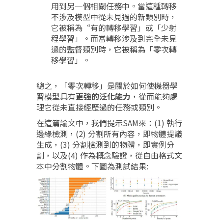
用到另一個相關任務中。當這種轉移
不涉及模型中從未見過的新類別時，
它被稱為“有的轉移學習」或「少射
程學習」。而當轉移涉及到完全未見
過的監督類別時，它被稱為「零次轉
移學習」。
總之，「零次轉移」是關於如何使機器學
習模型具有
更強的泛化能力
，從而能夠處
理它從未直接經歷過的任務或類別。
在這篇論文中，我們提示SAM來：(1) 執行
邊緣檢測，(2) 分割所有內容，即物體提議
生成，(3) 分割檢測到的物體，即實例分
割，以及(4) 作為概念驗證，從自由格式文
本中分割物體。下圖為測試結果: