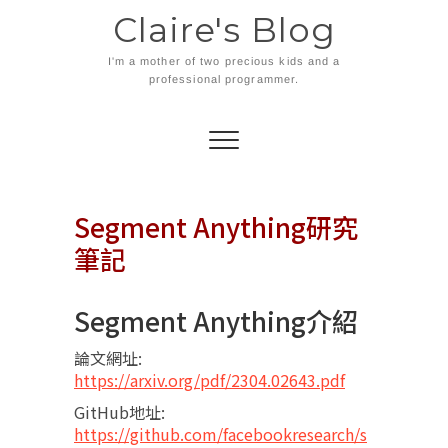
Skip
Claire's Blog
to
content
I'm a mother of two precious kids and a
professional programmer.
Segment Anything研究
筆記
Segment Anything介紹
論文網址:
https://arxiv.org/pdf/2304.02643.pdf
GitHub地址:
https://github.com/facebookresearch/s