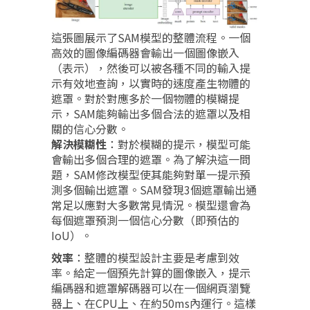
這張圖展示了SAM模型的整體流程。一個
高效的圖像編碼器會輸出一個圖像嵌入
（表示），然後可以被各種不同的輸入提
示有效地查詢，以實時的速度產生物體的
遮罩。對於對應多於一個物體的模糊提
示，SAM能夠輸出多個合法的遮罩以及相
關的信心分數。
解決模糊性
：對於模糊的提示，模型可能
會輸出多個合理的遮罩。為了解決這一問
題，SAM修改模型使其能夠對單一提示預
測多個輸出遮罩。SAM發現3個遮罩輸出通
常足以應對大多數常見情況。模型還會為
每個遮罩預測一個信心分數（即預估的
IoU）。
效率
：整體的模型設計主要是考慮到效
率。給定一個預先計算的圖像嵌入，提示
編碼器和遮罩解碼器可以在一個網頁瀏覽
器上、在CPU上、在約50ms內運行。這樣