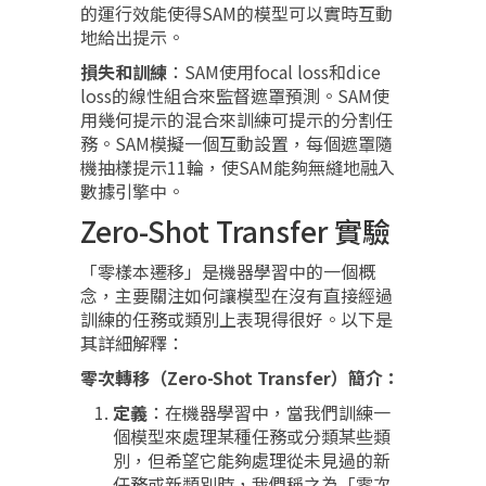
的運行效能使得SAM的模型可以實時互動
地給出提示。
損失和訓練
：SAM使用focal loss和dice
loss的線性組合來監督遮罩預測。SAM使
用幾何提示的混合來訓練可提示的分割任
務。SAM模擬一個互動設置，每個遮罩隨
機抽樣提示11輪，使SAM能夠無縫地融入
數據引擎中。
Zero-Shot Transfer 實驗
「零樣本遷移」是機器學習中的一個概
念，主要關注如何讓模型在沒有直接經過
訓練的任務或類別上表現得很好。以下是
其詳細解釋：
零次轉移（Zero-Shot Transfer）簡介：
定義
：在機器學習中，當我們訓練一
個模型來處理某種任務或分類某些類
別，但希望它能夠處理從未見過的新
任務或新類別時，我們稱之為「零次