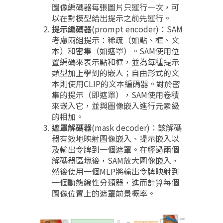
圖像編碼器每張圖片只運行一次，可
以在對模型給出提示之前先運行。
提示編碼器
(prompt encoder)：SAM
考慮兩組提示：稀疏（如點、框、文
本）和密集（如遮罩）。SAM使用位
置編碼來表示點和框，並為每種提示
類型加上學到的嵌入；自由形式的文
本則使用CLIP的文本編碼器。對於密
集的提示（即遮罩），SAM使用卷積
來嵌入它，並與圖像嵌入進行元素級
的相加。
遮罩解碼器
(mask decoder)：該解碼
器有效地映射圖像嵌入、提示嵌入以
及輸出令牌到一個遮罩。在經過兩個
解碼器區塊後，SAM放大圖像嵌入，
然後使用一個MLP將輸出令牌映射到
一個動態線性分類器，進而計算每個
圖像位置上的遮罩前景概率。