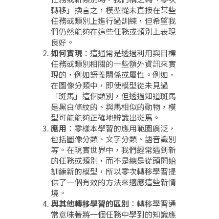
轉移」換言之，模型從未直接在某些
任務或類別上進行過訓練，但希望我
們仍然能夠在這些任務或類別上表現
良好。
如何實現
：這通常是透過利用與目標
任務或類別相關的一些額外資訊來實
現的，例如語義關係或屬性。例如，
在圖像分類中，即使模型從未見過
「斑馬」這個類別，但透過知道斑馬
是黑白條紋的、與馬相似的動物，模
型可能能夠正確地辨識出斑馬。
應用
：零樣本學習的應用範圍廣泛，
包括圖像分類、文字分類、語音識別
等。在現實世界中，我們經常遇到新
的任務或類別，而不是總是從頭開始
訓練新的模型，所以零次轉移學習提
供了一個有效的方法來適應這些新情
境。
與其他轉移學習的區別
：轉移學習通
常意味著將一個任務中學到的知識應