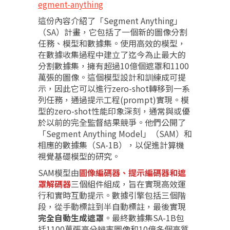
egment-anything
這份內容介紹了「Segment Anything」
（SA）計畫，它包括了一個新的圖像分割
任務、模型和數據集。使用高效的模型，
在數據收集過程中建立了迄今為止最大的
分割數據集，擁有超過10億個遮罩和1100
萬張的圖像。這個模型設計和訓練成可提
示，因此它可以進行zero-shot轉移到一系
列任務，通過提示工程(prompt)實現。模
型的zero-shot性能印象深刻，通常與或優
於以前的完全監督結果競爭。他們公開了
「Segment Anything Model」（SAM）和
相應的數據集（SA-1B），以促進計算機
視覺基礎模型的研究。
SAM模型由
圖像編碼器、提示編碼器和遮
罩解碼器
三個組件組成，旨在實現高效運
行和實時互動提示。數據引擎包括三個階
段，從手動標註到半自動標註，最後實現
完全自動生成遮罩
。最終數據集SA-1B包
括1100萬張高分辨率圖像和10億多個高質