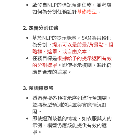
啟發自NLP的標記預測任務，並考慮
如何為分割任務設計
基礎模型
。
2. 定義分割任務
:
基於NLP的提示概念，SAM將其轉化
為分割。
提示可以是前景/背景點、粗
略框、遮罩、或自由文本
。
任務目標是
根據給予的提示返回有效
的分割遮罩
。即使提示模糊，輸出仍
應是合理的遮罩。
3. 預訓練策略
:
透過模擬各類提示序列進行預訓練，
並將模型預測的遮罩與實際情況對
照。
即使遇到歧義的情境，如衣服與人的
示例，模型仍應該能提供有效的遮
罩。