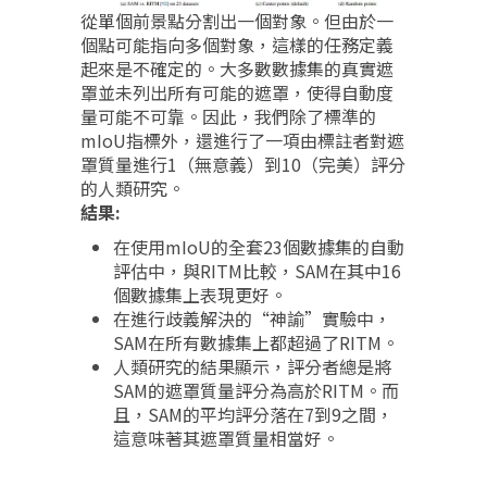
從單個前景點分割出一個對象。但由於一
個點可能指向多個對象，這樣的任務定義
起來是不確定的。大多數數據集的真實遮
罩並未列出所有可能的遮罩，使得自動度
量可能不可靠。因此，我們除了標準的
mIoU指標外，還進行了一項由標註者對遮
罩質量進行1（無意義）到10（完美）評分
的人類研究。
結果:
在使用mIoU的全套23個數據集的自動
評估中，與RITM比較，SAM在其中16
個數據集上表現更好。
在進行歧義解決的“神諭”實驗中，
SAM在所有數據集上都超過了RITM。
人類研究的結果顯示，評分者總是將
SAM的遮罩質量評分為高於RITM。而
且，SAM的平均評分落在7到9之間，
這意味著其遮罩質量相當好。