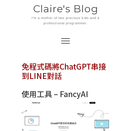
Skip
Claire's Blog
to
content
I'm a mother of two precious kids and a
professional programmer.
免程式碼將ChatGPT串接
到LINE對話
使用工具 – FancyAI