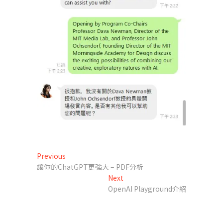
文
Previous
Previous
post:
讓你的ChatGPT更強大 – PDF分析
章
Next
Next
導
post:
OpenAI Playground介紹
覽