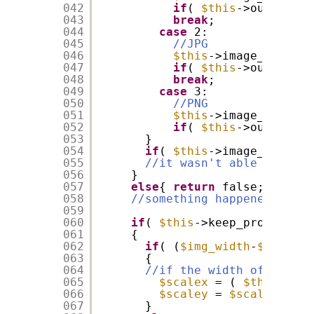
042
if
( 
$this
->output ==
043
break
;
044
case
2:
045
//JPG
046
$this
->image_resourc
047
if
( 
$this
->output ==
048
break
;
049
case
3:
050
//PNG
051
$this
->image_resourc
052
if
( 
$this
->output ==
053
}
054
if
( 
$this
->image_resourc
055
//it wasn't able to load
056
}
057
else
{ 
return
false; }
058
//something happened!
059
060
if
( 
$this
->keep_proportion
061
{
062
if
( (
$img_width
-
$this
->s
063
{
064
//if the width of the im
065
$scalex
= ( 
$this
->siz
066
$scaley
= 
$scalex
;
067
}