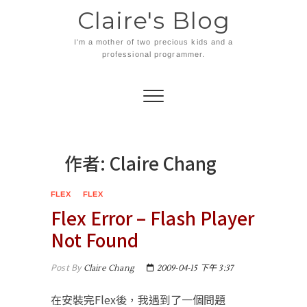
Skip
Claire's Blog
to
content
I'm a mother of two precious kids and a
professional programmer.
作者:
Claire Chang
FLEX
FLEX
Flex Error – Flash Player
Not Found
Post By
Claire Chang
2009-04-15 下午 3:37
在安裝完Flex後，我遇到了一個問題