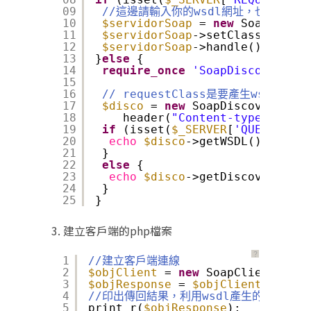
09
//這邊請輸入你的wsdl網址，也就是本p
10
$servidorSoap
= 
new
SoapServer
11
$servidorSoap
->setClass(
'reque
12
$servidorSoap
->handle();
13
}
else
{
14
require_once
'SoapDiscovery.cl
15
16
// requestClass是要產生wsdl文
17
$disco
= 
new
SoapDiscovery(
're
18
header(
"Content-type: text/
19
if
(isset(
$_SERVER
[
'QUERY_STRI
20
echo
$disco
->getWSDL();
21
}
22
else
{
23
echo
$disco
->getDiscovery();
24
}
25
}
3. 建立客戶端的php檔案
？
1
//建立客戶端連線
2
$objClient
= 
new
SoapClient(
'htt
3
$objResponse
= 
$objClient
->reque
4
//印出傳回結果，利用wsdl產生的結果是
5
print_r(
$objResponse
);