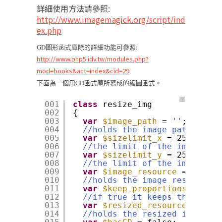
詳細使用方法請參照:
http://www.imagemagick.org/script/ind
ex.php
GD圖形函式庫除的詳細功能可參照:
http://www.php5.idv.tw/modules.php?
mod=books&act=index&cid=29
下面為一個用GD函式庫所寫成的縮圖函式。
？
001
class
resize_img
002
{
003
var
$image_path
= 
''
;
004
//holds the image path
005
var
$sizelimit_x
= 250;
006
//the limit of the image wid
007
var
$sizelimit_y
= 250;
008
//the limit of the image hei
009
var
$image_resource
= 
''
;
010
//holds the image resource
011
var
$keep_proportions
= true
012
//if true it keeps the image
013
var
$resized_resource
= 
''
;
014
//holds the resized image re