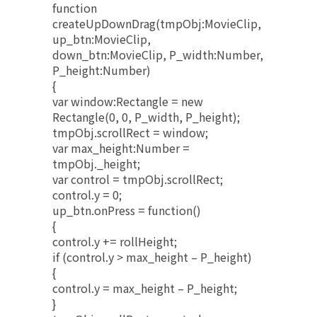
function
createUpDownDrag(tmpObj:MovieClip,
up_btn:MovieClip,
down_btn:MovieClip, P_width:Number,
P_height:Number)
{
var window:Rectangle = new
Rectangle(0, 0, P_width, P_height);
tmpObj.scrollRect = window;
var max_height:Number =
tmpObj._height;
var control = tmpObj.scrollRect;
control.y = 0;
up_btn.onPress = function()
{
control.y += rollHeight;
if (control.y > max_height – P_height)
{
control.y = max_height – P_height;
}