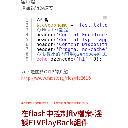
客戶端，
增加執行的速度
？
1
/檔名
2
$saveasname
= 
"test.txt.gz"
;
3
//Header設定
4
header(
'Content-Encoding:x-gzip'
5
header(
'Content-Type: applicatio
6
header(
'Content-Disposition: att
7
header(
'Pragma: no-cache'
);
8
//要輸出的內容用gzencode函式處理過
9
echo
gzencode(
'hi'
, 9);
以下是關於GZIP的介紹
http://www.faqs.org/rfcs/rfc2616
ACTION SCRIPT2
ACTION SCRIPT2
,
FLV
在flash中控制flv檔案-淺
談FLVPlayBack組件