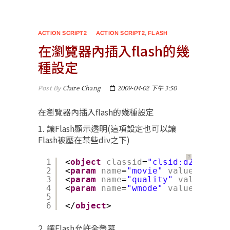
ACTION SCRIPT2
ACTION SCRIPT2
,
FLASH
在瀏覽器內插入flash的幾
種設定
Post By
Claire Chang
2009-04-02 下午 3:50
在瀏覽器內插入flash的幾種設定
1. 讓Flash顯示透明(這項設定也可以讓
Flash被壓在某些div之下)
？
1
<
object
classid
=
"clsid:d27cdb6e-
2
<
param
name
=
"movie"
value
=
"swf/t
3
<
param
name
=
"quality"
value
=
"hig
4
<
param
name
=
"wmode"
value
=
"trans
5
6
</
object
>
2. 讓Flash允許全螢幕