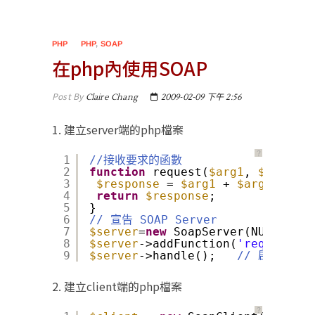
PHP
PHP
,
SOAP
在php內使用SOAP
Post By
Claire Chang
2009-02-09 下午 2:56
1. 建立server端的php檔案
？
1
//接收要求的函數
2
function
request(
$arg1
, 
$arg2
) {
3
$response
= 
$arg1
+ 
$arg2
;
4
return
$response
;
5
}
6
// 宣告 SOAP Server
7
$server
=
new
SoapServer(NULL, 
arr
8
$server
->addFunction(
'request'
);
9
$server
->handle();   
// 啟動 SOAP
2. 建立client端的php檔案
？