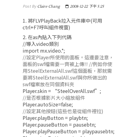
Post By
Claire Chang
2008-12-22 下午 5:25
1. 將FLVPlayBack拉入元件庫中(可用
ctrl+F7呼叫組件視窗)
2. 在as內貼入下列代碼
//導入video類別
import mx.video.*;
//設定Player所使用的面板。這邊要注意，
面板的swf檔需要一齊被上傳!! //例如你使
用SteelExternalAll.swf這個面板，那就需
要將SteelExternalAll.swf與你所做出的
swf檔案放在同個資料夾
Player.skin = “SteelOverAll.swf”;
//是否根據影片大小縮放組件
Player.autoSize=false;
//設定其他按鈕(這些也是從組件裡拉)
Player.playButton = playbtn;
Player.pauseButton = pausebtn;
Player.playPauseButton = playpausebtn;