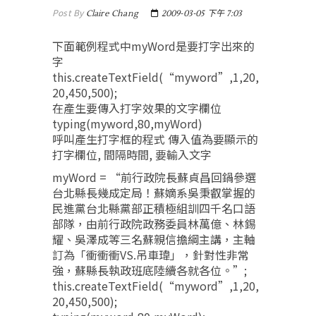
Post By
Claire Chang
2009-03-05 下午 7:03
下面範例程式中myWord是要打字出來的
字
this.createTextField(“myword”,1,20,
20,450,500);
在產生要傳入打字效果的文字欄位
typing(myword,80,myWord)
呼叫產生打字框的程式 傳入值為要顯示的
打字欄位, 間隔時間, 要輸入文字
myWord = “前行政院長蘇貞昌回鍋參選
台北縣長幾成定局！蘇嫡系吳秉叡掌握的
民進黨台北縣黨部正積極組訓四千名口語
部隊，由前行政院政務委員林萬億、林錫
耀、吳澤成等三名蘇親信擔綱主講，主軸
訂為「衝衝衝VS.吊車瑋」，針對性非常
強，蘇縣長執政班底陸續各就各位。”;
this.createTextField(“myword”,1,20,
20,450,500);