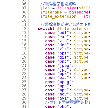
06
//取得檔案相關資料
07
$len
= 
filesize
(
$file
);
08
$filename
= 
basename
(
$file
);
09
$file_extension
= 
strtolower
10
11
//將檔案格式設定為將要下載的檔案
12
switch
( 
$file_extension
) {
13
case
"pdf"
: 
$ctype
=
"applic
14
case
"exe"
: 
$ctype
=
"applic
15
case
"zip"
: 
$ctype
=
"applic
16
case
"doc"
: 
$ctype
=
"applic
17
case
"xls"
: 
$ctype
=
"applic
18
case
"ppt"
: 
$ctype
=
"applic
19
case
"gif"
: 
$ctype
=
"image/
20
case
"png"
: 
$ctype
=
"image/
21
case
"jpeg"
:
22
case
"jpg"
: 
$ctype
=
"image/
23
case
"mp3"
: 
$ctype
=
"audio/
24
case
"wav"
: 
$ctype
=
"audio/
25
case
"mpeg"
:
26
case
"mpg"
:
27
case
"mpe"
: 
$ctype
=
"video/
28
case
"mov"
: 
$ctype
=
"video/
29
case
"avi"
: 
$ctype
=
"video/
30
//禁止下面幾種類型的檔案被下載
31
case
"php"
: