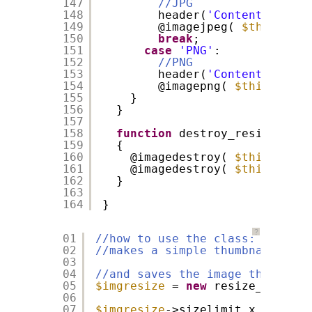
147
//JPG
148
header(
'Content-type: 
149
@imagejpeg( 
$this
->res
150
break
;
151
case
'PNG'
:
152
//PNG
153
header(
'Content-type: 
154
@imagepng( 
$this
->resi
155
}
156
}
157
158
function
destroy_resizedimag
159
{
160
@imagedestroy( 
$this
->resi
161
@imagedestroy( 
$this
->imag
162
}
163
164
}
？
01
//how to use the class:
02
//makes a simple thumbnail of a
03
04
//and saves the image then outp
05
$imgresize
= 
new
resize_img();
06
07
$imgresize
->sizelimit_x = 100;