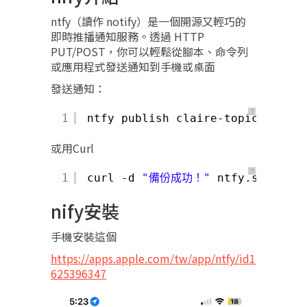
ntfy（讀作 notify）是一個開源又輕巧的
即時推播通知服務。透過 HTTP
PUT/POST，你可以輕鬆從腳本、命令列
或應用程式發送通知到手機或桌面
發送通知：
？
1
ntfy publish claire-topic 
"任務完
或用Curl
？
1
curl -d 
"備份成功！"
ntfy.sh
/clair
nify安裝
手機安裝這個
https://apps.apple.com/tw/app/ntfy/id1
625396347