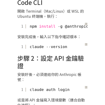
Code CLI
開啟 Terminal（Mac/Linux）或 WSL 的
Ubuntu 終端機，執行：
？
1
npm 
install
-g @anthropic-ai
/cla
安裝完成後，輸入以下指令確認版本：
？
1
claude --version
步驟 2：設定 API 金鑰驗
證
安裝好後，必須連結你的 Anthropic 帳
號：
？
1
claude auth login
或是將 API 金鑰寫入環境變數（適合自動
化流程）：