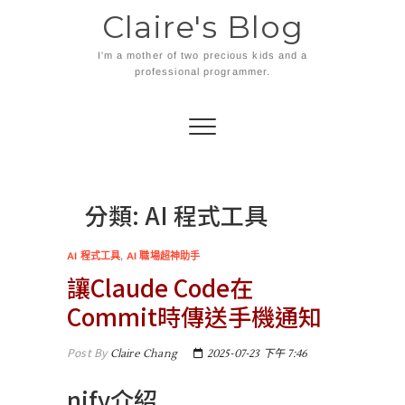
Skip
Claire's Blog
to
content
I'm a mother of two precious kids and a
professional programmer.
分類:
AI 程式工具
AI 程式工具
,
AI 職場超神助手
讓Claude Code在
Commit時傳送手機通知
Post By
Claire Chang
2025-07-23 下午 7:46
nify介紹