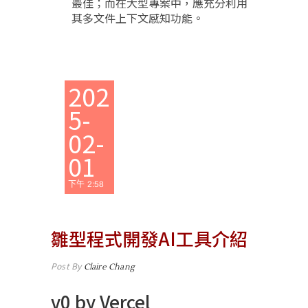
最佳；而在大型專案中，應充分利用
其多文件上下文感知功能。
202
AI
程
5-
式
工
02-
具
,
AI
01
職
場
超
下午 2:58
神
助
手
雛型程式開發AI工具介紹
Post By
Claire Chang
v0 by Vercel