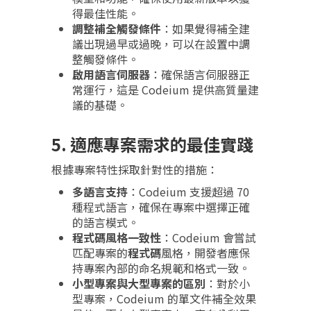
得最佳性能。
調整補全觸發條件
：如果覺得補全建
議出現過早或過晚，可以在設置中調
整觸發條件。
啟用語言伺服器
：確保語言伺服器正
常運行，這是 Codeium 提供高質量建
議的基礎。
5. 適應專案需求的最佳實踐
根據專案特性採取針對性的措施：
多語言支持
：Codeium 支援超過 70
種程式語言，確保在專案中選擇正確
的語言模式。
程式碼風格一致性
：Codeium 會嘗試
匹配專案的
程式碼
風格，開發者應保
持專案內部的命名規範和格式一致。
小型專案與大型專案的區別
：對於小
型專案，Codeium 的單文件補全效果