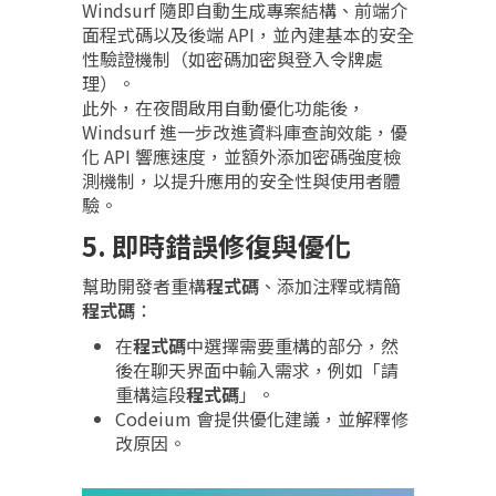
Windsurf 隨即自動生成專案結構、前端介
面程式碼以及後端 API，並內建基本的安全
性驗證機制（如密碼加密與登入令牌處
理）。
此外，在夜間啟用自動優化功能後，
Windsurf 進一步改進資料庫查詢效能，優
化 API 響應速度，並額外添加密碼強度檢
測機制，以提升應用的安全性與使用者體
驗。
5.
即時錯誤修復與優化
幫助開發者重構
程式碼
、添加注釋或精簡
程式碼
：
在
程式碼
中選擇需要重構的部分，然
後在聊天界面中輸入需求，例如「請
重構這段
程式碼
」。
Codeium 會提供優化建議，並解釋修
改原因。