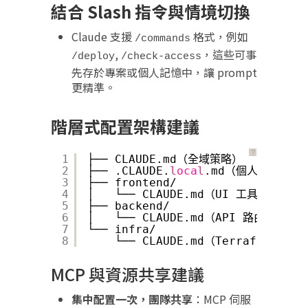
結合 Slash 指令與情境切換
Claude 支援
格式，例如
/commands
,
，這些可事
/deploy
/check-access
先存於專案或個人記憶中，讓 prompt
更精準。
階層式配置架構建議
？
1
├── CLAUDE.md（全域策略）
2
├── .CLAUDE.
local
.md（個人筆記）
3
├── frontend/
4
│   └── CLAUDE.md（UI 工具說明）
5
├── backend/
6
│   └── CLAUDE.md（API 路由與框架
7
└── infra/
8
└── CLAUDE.md（Terraform、M
MCP 與資源共享建議
集中配置一次，團隊共享
：MCP 伺服