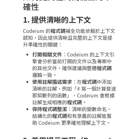
確性
1. 提供清晰的上下文
Codeium 的
程式碼
補全功能依賴於上下文
感知，因此提供清晰且完整的上下文是提
升準確性的關鍵：
打開相關文件
：Codeium 的上下文引
擎會分析當前打開的文件以及專案中
的其他文件，確保建議與整體
程式碼
邏輯一致。
使用註解描述需求
：在
程式碼
中添加
清晰的註解，例如「# 寫一個計算斐波
那契數列的函數」，Codeium 會根據
註解生成相應的
程式碼
。
保持
程式碼
整潔
：清晰的變數命名、
結構化的
程式碼
和有意義的註解能幫
助 Codeium 更準確地理解上下文。