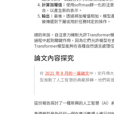
計算加權值：
使用softmax歸一化
合，以產生新的表示。
輸出：
最後，透過將加權值相加，模型
被傳遞到下層或用於任務特定的操作。
總的來說，自注意力機制允許Transfor
過程中起到關鍵作用，因為它們允許模型在
Transformer模型能夠在各種自然語
論文內容探究
在
2021 年 8 月的一篇論文
中，史丹佛大學
型推動了人工智慧的典範移轉。他們寫
這份報告探討了一種新興的人工智慧（AI）系
基礎模型是指任何一個在廣泛數據上進行訓練