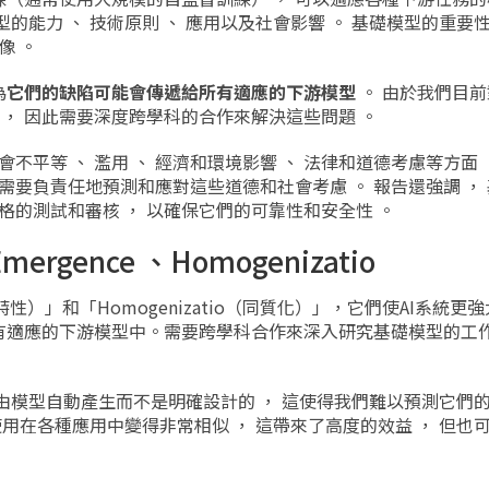
的能力 、 技術原則 、 應用以及社會影響 。 基礎模型的重要
像 。
為
它們的缺陷可能會傳遞給所有適應的下游模型
。 由於我們目
 ， 因此需要深度跨學科的合作來解決這些問題 。
不平等 、 濫用 、 經濟和環境影響 、 法律和道德考慮等方面 
需要負責任地預測和應對這些道德和社會考慮 。 報告還強調 ，
格的測試和審核 ， 以確保它們的可靠性和安全性 。
gence 、Homogenizatio
特性）」和「Homogenizatio（同質化）」，它們使AI系統更
有適應的下游模型中。需要跨學科合作來深入研究基礎模型的工
是由模型自動產生而不是明確設計的 ， 這使得我們難以預測它們的
使用在各種應用中變得非常相似 ， 這帶來了高度的效益 ， 但也