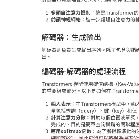
多頭自注意力機制
：這是Transfor
前饋神經網絡
：進一步處理自注意力的
解碼器：生成輸出
解碼器則負責生成輸出序列。除了包含與編
出。
編碼器-解碼器的處理流程
Transformers 模型使用鍵值結構（Key-Va
的重要組成部分。以下是如何在 Transfor
輸入表示：
在Transformers模型
量包括查詢（query）、鍵（key）和
計算注意力分數：
對於每個位置或單詞
完成的，目的是簡單查詢與鍵的關聯程
應用softmax函數：
為了獲得標準化的注
總和等於1，因此它們可以被視為機率分