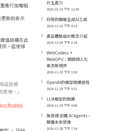
升生產力
權重進行加權組
2025-01-16 下午 12:04
些更新的表示
好用的簡報生成AI工具
2024-12-16 下午 4:39
產品體驗設計概念介紹
。鍵值結構在此
2024-12-09 下午 3:18
資訊。這使得
WebCodecs +
WebGPU：開啟個人化
串流新視界
2024-11-30 下午 3:30
OpenAI的模型微調過程
認為這些模
2024-11-29 下午 5:51
的想像。」
LLM模型的微調
tion Models
2024-11-29 下午 4:06
吳恩達:前瞻 AI Agents，
顛覆未來想像
2024-11-28 下午 7:14
型 。 這份