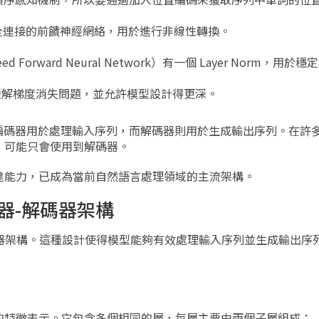
 包含一個全連接的前饋神經網絡，用於進行非線性轉換。
eed Forward Neural Network）有一個 Layer Norm，
緩解梯度消失問題，並允許模型設計得更深。
器組成。編碼器用於處理輸入序列，而解碼器則用於生成輸出序列。在許
，可能只會使用到解碼器。
達能力，已成為當前自然語言處理領域的主流架構。
編碼器-解碼器架構
器-解碼器架構。這種設計使得模型能夠有效處理輸入序列並生成輸出
的特徵表示。它包含多個相同的層，每層主要由兩個子層組成：