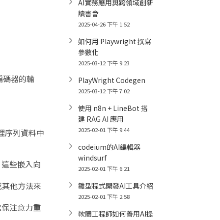
AI實務應用與跨領域創新
讀書會
2025-04-26 下午 1:52
如何用 Playwright 撰寫
參數化
2025-03-12 下午 9:23
編碼器的輸
PlayWright Codegen
2025-03-12 下午 7:02
使用 n8n + LineBot 搭
建 RAG AI 應用
2025-02-01 下午 9:44
們在處理序列資料中
codeium的AI編輯器
windsurf
）。這些嵌入向
2025-02-01 下午 6:21
或其他方法來
雛型程式開發AI工具介紹
2025-02-01 下午 2:58
確保注意力重
軟體工程師如何善用AI提