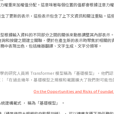
的注意力權重來加權值分配。這意味著每個位置的值都會根據注意力
產生了更新的表示，這些表示包含了上下文資訊和關注重點。這
mer模型根據輸入資料的不同部分之間的關係來動態調整其內部表示
查詢和按鍵之間建立關聯，便於在產生新的表示時聚焦於相關的
言處理任務中表現出色，包括機器翻譯、文字生成、文字分類等。
的研究人員將 Transformer 模型稱為「基礎模型」，他們
道：「在過去幾年，基礎模型之規模和範圍擴大了我們對可能性
On the Opportunities and Risks of Founda
統建構範式 ， 稱為「基礎模型」 。
（通常使用大規模的自監督訓練） ， 可以適應各種下游任務的模