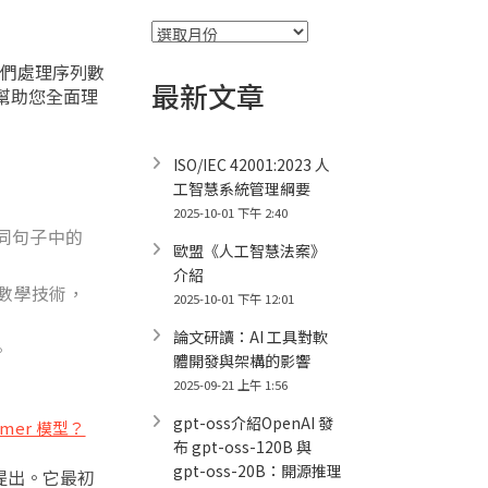
彙
整
我們處理序列數
最新文章
，幫助您全面理
ISO/IEC 42001:2023 人
工智慧系統管理綱要
2025-10-01 下午 2:40
如同句子中的
歐盟《人工智慧法案》
介紹
）的數學技術，
2025-10-01 下午 12:01
論文研讀：AI 工具對軟
。
體開發與架構的影響
2025-09-21 上午 1:56
gpt-oss介紹OpenAI 發
ormer 模型？
布 gpt-oss-120B 與
gpt-oss-20B：開源推理
” 中提出。它最初