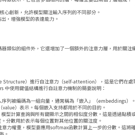
mer的核心創新，允許模型關注輸入序列的不同部分。
輸出，增強模型的表達能力。
碼器類似的組件外，它還增加了一個額外的注意力層，用於關注
lue Structure）進行自注意力（self-attention），這是它
mers 中使用鍵值結構進行自註意力機制的簡要說明：
中，輸入序列被編碼為一組向量，通常稱為「嵌入」（embeddings
值（value）表示。每個嵌入支持都用於不同的目的。
，模型計算查詢與所有鍵顯示之間的相似度分數。這是透過點積
度。分數用於表示每個位置對其他位置的關注度。
意力權重，模型要應用softmax函數計算上一步的分數。這將
佈。