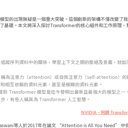
ormer模型的出現無疑是一個重大突破。這個創新的架構不僅改變了
了基礎。本文將深入探討Transformer的核心組件和工作原理
路，藉由追蹤序列資料中的關係，學習上下文之間的脈絡及意義，就
稱為注意力（attention）或自我注意力（self-attention
響和相互依賴的資料元素，甚至是模糊的資料元素。
到 Transformer 模型是迄今發明出最新且最強大的模型之一
進步，有些人稱其為 Transformer 人工智慧。
NVIDIA – 何謂 Transf
ani等人於2017年在論文 “Attention is All You Need