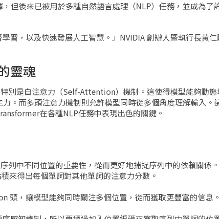
，但後來已被用於多種自然語言處理（NLP）任務，並成為了
監督學習，以及快速發展人工智慧。」NVIDIA 創辦人暨執行長黃仁勳在
r的靈魂
，特別是自注意力（Self-Attention）機制。這使得模型能夠
能力。而多頭注意力機制則允許模型同時從多個角度理解輸入。
nsformer在各種NLP任務中表現出色的關鍵。
能夠權衡輸入序列中不同位置的重要性，從而更好地捕捉序列中的依賴關係
lue 的點積來得出每個單詞對其他單詞的注意力分數。
-Attention 頭，讓模型能夠同時關注多個位置，從而獲取更豐富的信息
有內建的順序感知機制，所以要通過加入位置編碼來獲取序列中單詞的位