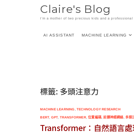
Skip
Claire's Blog
to
content
I'm a mother of two precious kids and a professiona
AI ASSISTANT
MACHINE LEARNING
標籤:
多頭注意力
MACHINE LEARNING
,
TECHNOLOGY RESEARCH
BERT
,
GPT
,
TRANSFORMER
,
位置編碼
,
前饋神經網絡
,
多頭
Transformer：自然語