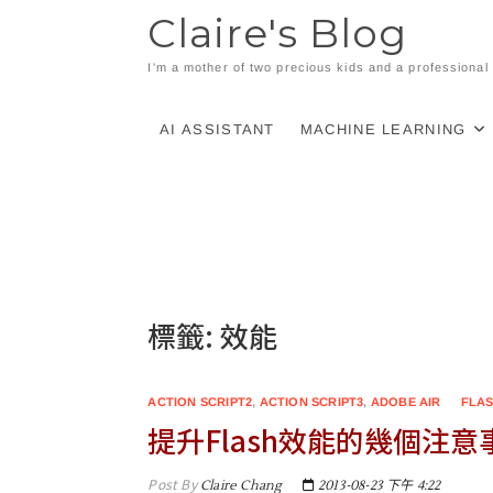
Skip
Claire's Blog
to
content
I'm a mother of two precious kids and a professiona
AI ASSISTANT
MACHINE LEARNING
標籤:
效能
ACTION SCRIPT2
,
ACTION SCRIPT3
,
ADOBE AIR
FLA
提升Flash效能的幾個注意
Post By
Claire Chang
2013-08-23 下午 4:22