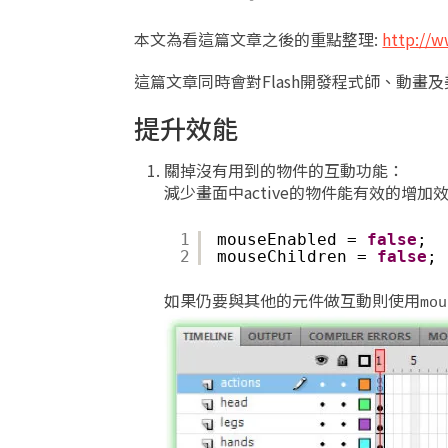
本文為看這篇文章之後的重點整理:
http://w
這篇文章同時會對Flash開發程式師、動畫
提升效能
關掉沒有用到的物件的互動功能：
減少畫面中active的物件能有效的增加
1
mouseEnabled = 
false
;
2
mouseChildren = 
false
;
如果仍要與其他的元件做互動則使用
mou