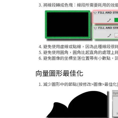
將線段轉成色塊：線段所需要耗用的效能
避免使用虛線或點線，因為此種線段很
避免使用圓角，圓角比起直角的處理上
避免圖像的坐標坐落位置帶有小數點，
向量圖形最佳化
減少圖形中的節點(按修改>圖像>最佳