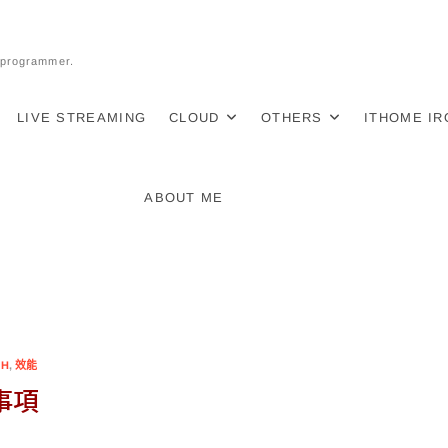
l programmer.
LIVE STREAMING
CLOUD
OTHERS
ITHOME I
ABOUT ME
SH
,
效能
事項