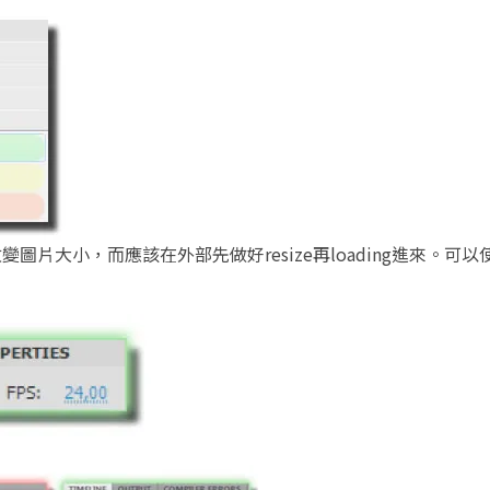
裡改變圖片大小，而應該在外部先做好resize再loading進來。可以