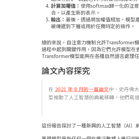
計算加權值：
使用softmax歸一化
合，以產生新的表示。
輸出：
最後，透過將加權值相加，模型
被傳遞到下層或用於任務特定的操作。
總的來說，自注意力機制允許Transfor
過程中起到關鍵作用，因為它們允許模型在
Transformer模型能夠在各種自然語
論文內容探究
在
2021 年 8 月的一篇論文
中，史丹佛大學
型推動了人工智慧的典範移轉。他們寫
這份報告探討了一種新興的人工智慧（AI）系
基礎模型是指任何一個在廣泛數據上進行訓練