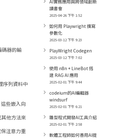
AI實務應用與跨領域創新
讀書會
2025-04-26 下午 1:52
如何用 Playwright 撰寫
參數化
2025-03-12 下午 9:23
編碼器的輸
PlayWright Codegen
2025-03-12 下午 7:02
使用 n8n + LineBot 搭
建 RAG AI 應用
2025-02-01 下午 9:44
們在處理序列資料中
codeium的AI編輯器
windsurf
）。這些嵌入向
2025-02-01 下午 6:21
或其他方法來
雛型程式開發AI工具介紹
2025-02-01 下午 2:58
確保注意力重
軟體工程師如何善用AI提