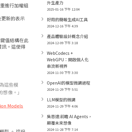
升生產力
權重進行加權組
2025-01-16 下午 12:04
些更新的表示
好用的簡報生成AI工具
2024-12-16 下午 4:39
產品體驗設計概念介紹
。鍵值結構在此
2024-12-09 下午 3:18
資訊。這使得
WebCodecs +
WebGPU：開啟個人化
串流新視界
2024-11-30 下午 3:30
OpenAI的模型微調過程
認為這些模
2024-11-29 下午 5:51
的想像。」
LLM模型的微調
tion Models
2024-11-29 下午 4:06
吳恩達:前瞻 AI Agents，
顛覆未來想像
2024-11-28 下午 7:14
型 。 這份