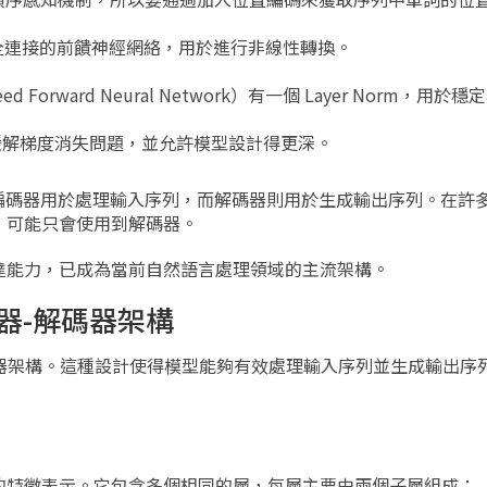
 包含一個全連接的前饋神經網絡，用於進行非線性轉換。
eed Forward Neural Network）有一個 Layer Norm，
緩解梯度消失問題，並允許模型設計得更深。
器組成。編碼器用於處理輸入序列，而解碼器則用於生成輸出序列。在許
，可能只會使用到解碼器。
達能力，已成為當前自然語言處理領域的主流架構。
編碼器-解碼器架構
器-解碼器架構。這種設計使得模型能夠有效處理輸入序列並生成輸出
的特徵表示。它包含多個相同的層，每層主要由兩個子層組成：