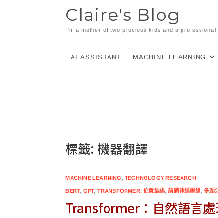
Skip
Claire's Blog
to
content
I'm a mother of two precious kids and a professiona
AI ASSISTANT
MACHINE LEARNING
標籤:
機器翻譯
MACHINE LEARNING
,
TECHNOLOGY RESEARCH
BERT
,
GPT
,
TRANSFORMER
,
位置編碼
,
前饋神經網絡
,
多頭
Transformer：自然語