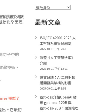
彙
整
我們處理序列數
最新文章
，幫助您全面理
ISO/IEC 42001:2023 人
工智慧系統管理綱要
2025-10-01 下午 2:40
如同句子中的
歐盟《人工智慧法案》
介紹
）的數學技術，
2025-10-01 下午 12:01
論文研讀：AI 工具對軟
。
體開發與架構的影響
2025-09-21 上午 1:56
gpt-oss介紹OpenAI 發
ormer 模型？
布 gpt-oss-120B 與
gpt-oss-20B：開源推理
” 中提出。它最初