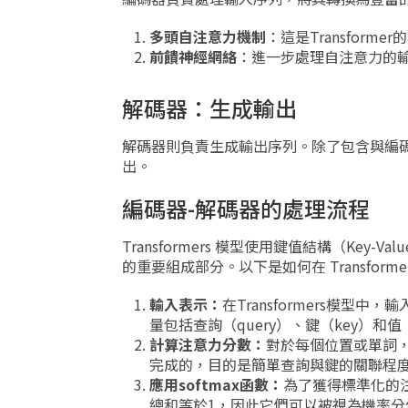
多頭自注意力機制
：這是Transfor
前饋神經網絡
：進一步處理自注意力的
解碼器：生成輸出
解碼器則負責生成輸出序列。除了包含與編
出。
編碼器-解碼器的處理流程
Transformers 模型使用鍵值結構（Key-Va
的重要組成部分。以下是如何在 Transfor
輸入表示：
在Transformers模型
量包括查詢（query）、鍵（key）和
計算注意力分數：
對於每個位置或單詞
完成的，目的是簡單查詢與鍵的關聯程
應用softmax函數：
為了獲得標準化的注
總和等於1，因此它們可以被視為機率分