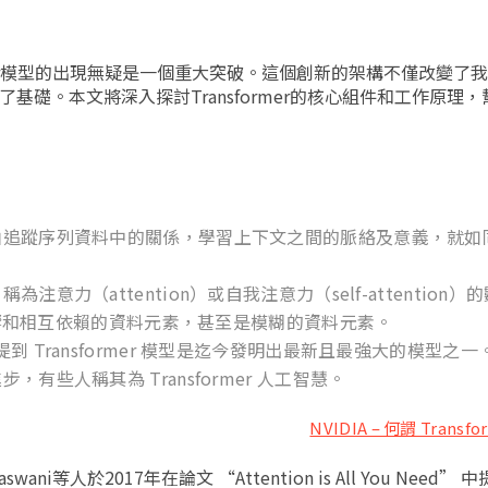
ormer模型的出現無疑是一個重大突破。這個創新的架構不僅改變了
了基礎。本文將深入探討Transformer的核心組件和工作原理
路，藉由追蹤序列資料中的關係，學習上下文之間的脈絡及意義，就
稱為注意力（attention）或自我注意力（self-attention
響和相互依賴的資料元素，甚至是模糊的資料元素。
到 Transformer 模型是迄今發明出最新且最強大的模型之一
進步，有些人稱其為 Transformer 人工智慧。
NVIDIA – 何謂 Transf
ani等人於2017年在論文 “Attention is All You Need