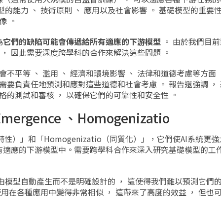
的能力 、 技術原則 、 應用以及社會影響 。 基礎模型的重要
像 。
為
它們的缺陷可能會傳遞給所有適應的下游模型
。 由於我們目
 ， 因此需要深度跨學科的合作來解決這些問題 。
不平等 、 濫用 、 經濟和環境影響 、 法律和道德考慮等方面 
需要負責任地預測和應對這些道德和社會考慮 。 報告還強調 ，
格的測試和審核 ， 以確保它們的可靠性和安全性 。
gence 、Homogenizatio
特性）」和「Homogenizatio（同質化）」，它們使AI系統更
有適應的下游模型中。需要跨學科合作來深入研究基礎模型的工
是由模型自動產生而不是明確設計的 ， 這使得我們難以預測它們的
使用在各種應用中變得非常相似 ， 這帶來了高度的效益 ， 但也