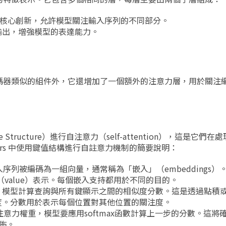
mer的核心創新，允許模型關注輸入序列的不同部分。
輸出，增強模型的表達能力。
碼器類似的組件外，它還增加了一個額外的注意力層，用於關注
lue Structure）進行自注意力（self-attention），這是它
mers 中使用鍵值結構進行自註意力機制的簡要說明：
中，輸入序列被編碼為一組向量，通常稱為「嵌入」（embeddings
值（value）表示。每個嵌入支持都用於不同的目的。
，模型計算查詢與所有鍵顯示之間的相似度分數。這是透過點積
度。分數用於表示每個位置對其他位置的關注度。
意力權重，模型要應用softmax函數計算上一步的分數。這將
佈。