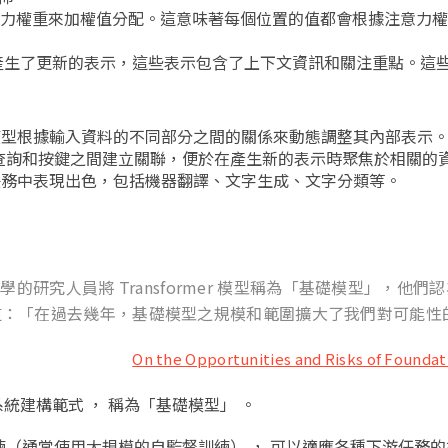
的注意力權重來加權值分配。這意味著每個位置的值都會根據注意力
產生了更新的表示，這些表示包含了上下文資訊和關注重點。這
mer模型根據輸入資料的不同部分之間的關係來動態調整其內部表示
查詢和按鍵之間建立關聯，便於在產生新的表示時聚焦於相關的
言處理任務中表現出色，包括機器翻譯、文字生成、文字分類等。
的研究人員將 Transformer 模型稱為「基礎模型」，他們
道：「在過去幾年，基礎模型之規模和範圍擴大了我們對可能性
On the Opportunities and Risks of Founda
統建構範式 ， 稱為「基礎模型」 。
（通常使用大規模的自監督訓練） ， 可以適應各種下游任務的模