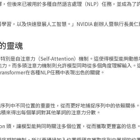
，但後來已被用於多種自然語言處理（NLP）任務，並成為了
監督學習，以及快速發展人工智慧。」NVIDIA 創辦人暨執行長黃仁勳在
r的靈魂
，特別是自注意力（Self-Attention）機制。這使得模型能夠
能力。而多頭注意力機制則允許模型同時從多個角度理解輸入。
nsformer在各種NLP任務中表現出色的關鍵。
能夠權衡輸入序列中不同位置的重要性，從而更好地捕捉序列中的依賴關係
lue 的點積來得出每個單詞對其他單詞的注意力分數。
-Attention 頭，讓模型能夠同時關注多個位置，從而獲取更豐富的信息
有內建的順序感知機制，所以要通過加入位置編碼來獲取序列中單詞的位