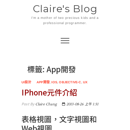
Skip
Claire's Blog
to
content
I'm a mother of two precious kids and a
professional programmer.
標籤:
App開發
UI設計
APP開發
,
IOS
,
OBJECTIVE-C
,
UX
IPhone元件介紹
Post By
Claire Chang
2013-08-26 上午 1:31
表格視圖，文字視圖和
Web視圖