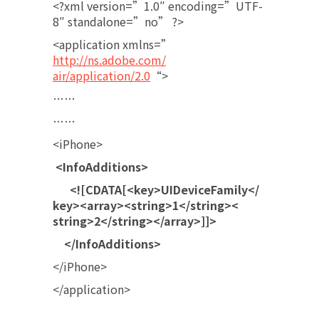
<?xml version=”1.0″ encoding=”UTF-
8″ standalone=”no” ?>
<application xmlns=”
http://ns.adobe.com/
air/application/2.0
“>
……
……
<iPhone>
<InfoAdditions>
<![CDATA[<key>UIDeviceFamily</
key><array><string>1</string><
string>2</string></array>]]>
</InfoAdditions>
</iPhone>
</application>