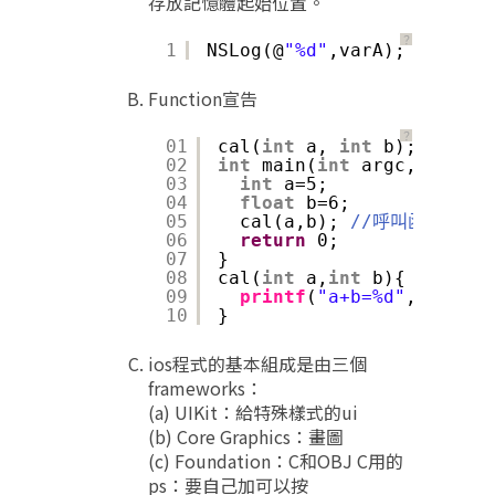
存放記憶體起始位置。
？
1
NSLog(@
"%d"
,varA); 
//只要是
Function宣告
？
01
cal(
int
a, 
int
b);
02
int
main(
int
argc, 
const
03
int
a=5;
04
float
b=6;
05
cal(a,b); 
//呼叫函數
06
return
0;
07
}
08
cal(
int
a,
int
b){
09
printf
(
"a+b=%d"
,(a+b));
10
}
ios程式的基本組成是由三個
frameworks：
(a) UIKit：給特殊樣式的ui
(b) Core Graphics：畫圖
(c) Foundation：C和OBJ C用的
ps：要自己加可以按