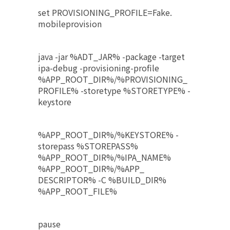
set PROVISIONING_PROFILE=Fake.
mobileprovision
java -jar %ADT_JAR% -package -target
ipa-debug -provisioning-profile
%APP_ROOT_DIR%/%PROVISIONING_
PROFILE% -storetype %STORETYPE% -
keystore
%APP_ROOT_DIR%/%KEYSTORE% -
storepass %STOREPASS%
%APP_ROOT_DIR%/%IPA_NAME%
%APP_ROOT_DIR%/%APP_
DESCRIPTOR% -C %BUILD_DIR%
%APP_ROOT_FILE%
pause