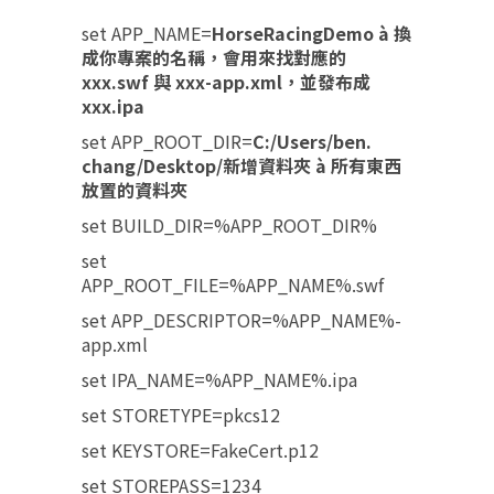
set APP_NAME=
HorseRacingDemo
à
換
成你專案的名稱，會用來找對應的
xxx.swf
與 xxx-app.xml
，並發布成
xxx.ipa
set APP_ROOT_DIR=
C:/Users/ben.
chang/Desktop/
新增資料夾
à
所有東西
放置的資料夾
set BUILD_DIR=%APP_ROOT_DIR%
set
APP_ROOT_FILE=%APP_NAME%.swf
set APP_DESCRIPTOR=%APP_NAME%-
app.
xml
set IPA_NAME=%APP_NAME%.ipa
set STORETYPE=pkcs12
set KEYSTORE=FakeCert.p12
set STOREPASS=1234