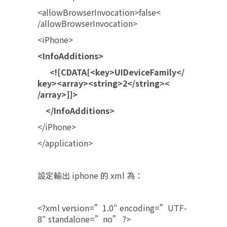
<allowBrowserInvocation>false<
/allowBrowserInvocation>
<iPhone>
<InfoAdditions>
<![CDATA[<key>UIDeviceFamily</
key><array><string>2</string><
/array>]]>
</InfoAdditions>
</iPhone>
</application>
設定輸出 iphone 的 xml 為：
<?xml version=”1.0″ encoding=”UTF-
8″ standalone=”no” ?>