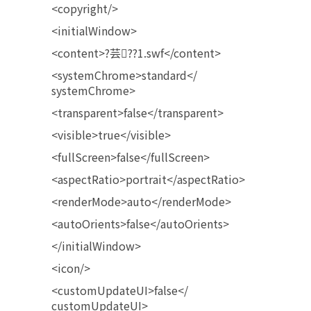
<copyright/>
<initialWindow>
<content>?芸??1.swf</content>
<systemChrome>standard</
systemChrome>
<transparent>false</
transparent>
<visible>true</visible>
<fullScreen>false</fullScreen>
<aspectRatio>portrait</
aspectRatio>
<renderMode>auto</renderMode>
<autoOrients>false</
autoOrients>
</initialWindow>
<icon/>
<customUpdateUI>false</
customUpdateUI>