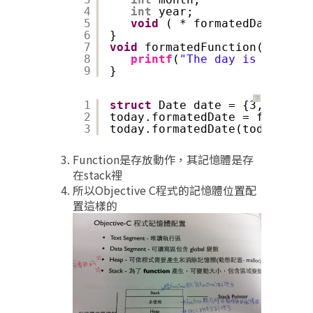
4
int
year;
5
void
( * formatedDate ) (
s
6
}
7
void
formatedFunction(
struct
8
printf
(
"The day is %d, %d/
9
}
？
1
struct
Date date = {3,10,1970
2
today.formatedDate = formated
3
today.formatedDate(today);
Function是存放動作，其記憶體是存
在stack裡
所以Objective C程式的記憶體位置配
置這樣的