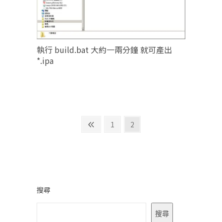
執行 build.bat 大約一兩分鐘 就可產出
*.ipa
文
Previous
Page
Page
1
2
page
章
分
頁
搜尋
搜尋