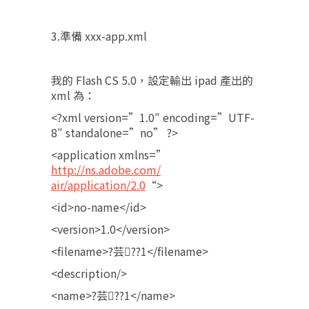
3.準備 xxx-app.xml
我的 Flash CS 5.0，設定輸出 ipad 產出的
xml 為：
<?xml version=”1.0″ encoding=”UTF-
8″ standalone=”no” ?>
<application xmlns=”
http://ns.adobe.com/
air/application/2.0
“>
<id>no-name</id>
<version>1.0</version>
<filename>?芸??1</filename>
<description/>
<name>?芸??1</name>