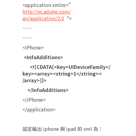
<application xmlns=”
http://ns.adobe.com/
air/application/2.0
“>
……
……
<iPhone>
<InfoAdditions>
<![CDATA[<key>UIDeviceFamily</
key><array><string>1</string><
/array>]]>
</InfoAdditions>
</iPhone>
</application>
設定輸出 iphone 與 ipad 的 xml 為：