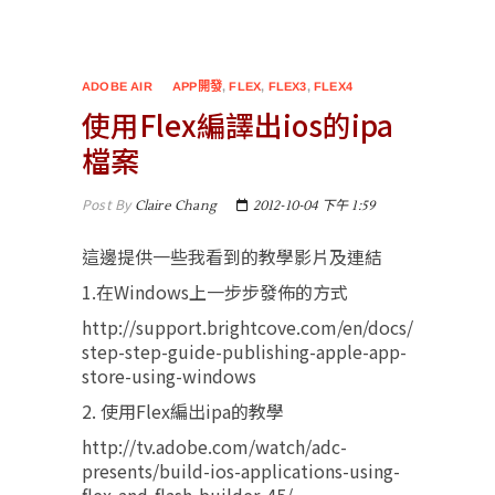
ADOBE AIR
APP開發
,
FLEX
,
FLEX3
,
FLEX4
使用Flex編譯出ios的ipa
檔案
Post By
Claire Chang
2012-10-04 下午 1:59
這邊提供一些我看到的教學影片及連結
1.在Windows上一步步發佈的方式
http://support.brightcove.com/en/docs/
step-step-guide-publishing-apple-app-
store-using-windows
2. 使用Flex編出ipa的教學
http://tv.adobe.com/watch/adc-
presents/build-ios-applications-using-