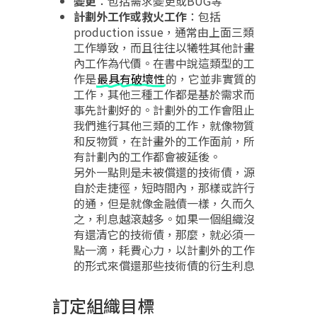
變更
：包括需求變更或BUG等
計劃外工作或救火工作
：包括
production issue，通常由上面三類
工作導致，而且往往以犧牲其他計畫
內工作為代價。在書中說這類型的工
作是
最具有破壞性
的，它並非實質的
工作，其他三種工作都是基於需求而
事先計劃好的。計劃外的工作會阻止
我們進行其他三類的工作，就像物質
和反物質，在計畫外的工作面前，所
有計劃內的工作都會被延後。
另外一點則是未被償還的技術債，源
自於走捷徑，短時間內，那樣或許行
的通，但是就像金融債一樣，久而久
之，利息越滾越多。如果一個組織沒
有還清它的技術債，那麼，就必須一
點一滴，耗費心力，以計劃外的工作
的形式來償還那些技術債的衍生利息
訂定組織目標