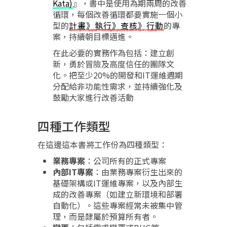
Kata)
』，書中是使用為期兩周的改善
循環，每個改善循環都要實施一個小
型的
計畫》執行》查核》行動
的專
案，持續朝目標邁進。
在此必要的實務作為包括：建立創
新，勇於冒險及高度信任的團隊文
化。把至少20%的開發和IT運維週期
分配給非功能性需求，並持續強化及
鼓勵大家進行改善活動
四種工作類型
在這邊這本書將工作份為四種類型：
業務專案
：公司所有的正式專案
內部IT專案
：由業務專案衍生出來的
基礎架構或IT運維專案，以及內部生
成的改善專案（如建立新環境和部署
自動化）。這些專案經常未被集中管
理，而是隸屬於預算所有者。