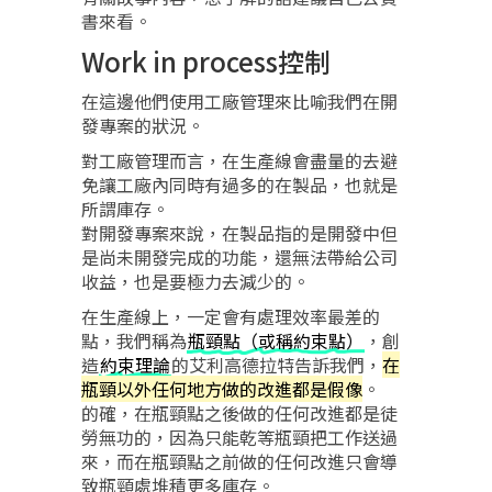
書來看。
Work in process控制
在這邊他們使用工廠管理來比喻我們在開
發專案的狀況。
對工廠管理而言，在生產線會盡量的去避
免讓工廠內同時有過多的在製品，也就是
所謂庫存。
對開發專案來說，在製品指的是開發中但
是尚未開發完成的功能，還無法帶給公司
收益，也是要極力去減少的。
在生產線上，一定會有處理效率最差的
點，我們稱為
瓶頸點（或稱約束點）
，創
造
約束理論
的艾利高德拉特告訴我們，
在
瓶頸以外任何地方做的改進都是假像
。
的確，在瓶頸點之後做的任何改進都是徒
勞無功的，因為只能乾等瓶頸把工作送過
來，而在瓶頸點之前做的任何改進只會導
致瓶頸處堆積更多庫存。