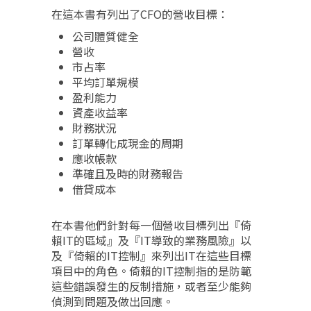
在這本書有列出了CFO的營收目標：
公司體質健全
營收
市占率
平均訂單規模
盈利能力
資產收益率
財務狀況
訂單轉化成現金的周期
應收帳款
準確且及時的財務報告
借貸成本
在本書他們針對每一個營收目標列出『倚
賴IT的區域』及『IT導致的業務風險』以
及『倚賴的IT控制』來列出IT在這些目標
項目中的角色。倚賴的IT控制指的是防範
這些錯誤發生的反制措施，或者至少能夠
偵測到問題及做出回應。