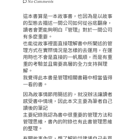
No Comments
這本書算是一本故事書，也因為是以故事
的型態去描述一間公司如何從谷底翻身，
讀者會更能夠明白『管理』對於一間公司
有多麼重要。
也能從故事裡面直接理解書中所闡述的管
理方式在實際情況是怎樣的去運用，在運
用時也不會是直接的一帆風順，而是有重
重的考驗並且需要高層的全力支持與理
解。
我覺得此本書是管理相關書籍中相當值得
一看的書。
因為故事情節用簡述的，就沒辦法讓讀者
感受書中情境，因此本文主要為筆者自己
讀後的筆記
主要紀錄我認為書中很重要的管理方法和
管理思維，書內的附錄也有此書管理思維
的整理。
有關故事內容，想了解的話建議自己去買