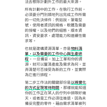
法去根除計劃外工作的最大來源。
所有計劃中的工作，在執行工作前，
必須要分門別類地列出完成工作所需
的一切先決條件：例如說，筆電型
號，使用者資訊的規格，軟體及需要
的授權，以及他們的組態，版本資
訊，資安要求，處理能力和連續性需
求等。
也就是建構資源清單，亦是
物料清
單，以及需要的工作中心與生產途
程
，一旦備妥，加上工單和你的資
源，就可以釐清產能及需求為何，並
弄清楚可否接受為新的工作，並實際
為它進行排程。
第二步工作法的關鍵部份是
以視覺化
的方式呈現等待時間
，那樣就能知道
你的工作正在某人的佇列中排隊好幾
天，或者是工作必須往後退，因為未
備妥完整的零件。藉由需求清單被列