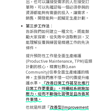
出，也可以讓接受需求的人在接受訂
單時，可以先確認每一個必須參與的
資源都能夠有需要的投入，讓需求，
銷售，開發能夠一起擬定生產計劃。
第三步工作法
：
告訴我們如何建立一種文化，既能鼓
勵大家探索，從失敗中汲取教訓，又
能理解反覆與練習是精通工作的先決
條件。
提升預防性工作是全面生產維護
(Productive Maintenance, TPM)這類
計劃的核心，精實社群(Lean
Community)信奉全面生產維護的精
神，主張我們應不惜一切代價提升維
護水準。
『改善日常工作甚至比進行
日常工作更重要』。持續給系統施加
壓力，從而不斷強化習慣並且改善某
件事情。
也就是所謂『
改善型(Improvement