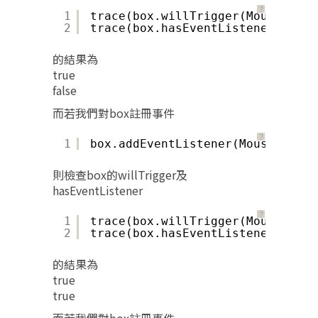
？
1
trace(box.willTrigger(MouseEvent
2
trace(box.hasEventListener(Mouse
的結果為
true
false
而若我們對box註冊事件
？
1
box.addEventListener(MouseEvent.
則檢查box的willTrigger及
hasEventListener
？
1
trace(box.willTrigger(MouseEvent
2
trace(box.hasEventListener(Mouse
的結果為
true
true