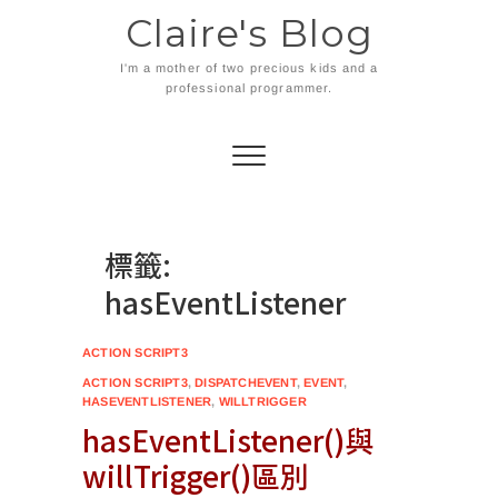
Skip
Claire's Blog
to
content
I'm a mother of two precious kids and a
professional programmer.
標籤:
hasEventListener
ACTION SCRIPT3
ACTION SCRIPT3
,
DISPATCHEVENT
,
EVENT
,
HASEVENTLISTENER
,
WILLTRIGGER
hasEventListener()與
willTrigger()區別