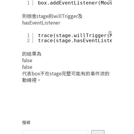
？
1
box.addEventListener(MouseEvent.
則檢查stage的willTrigger及
hasEventListener
？
1
trace(stage.willTrigger(MouseEve
2
trace(stage.hasEventListener(Mou
的結果為
false
false
代表box不在stage完整可能有的事件流的
動線裡。
搜尋