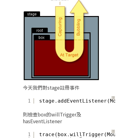
今天我們對stage註冊事件
？
1
stage.addEventListener(MouseEven
則檢查box的willTrigger及
hasEventListener
？
1
trace(box.willTrigger(MouseEvent