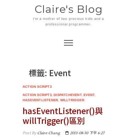
Skip
Claire's Blog
to
content
I'm a mother of two precious kids and a
professional programmer.
標籤:
Event
ACTION SCRIPT3
ACTION SCRIPT3
,
DISPATCHEVENT
,
EVENT
,
HASEVENTLISTENER
,
WILLTRIGGER
hasEventListener()與
willTrigger()區別
Post By
Claire Chang
2013-08-30 下午 6:27