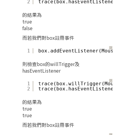
2
trace(box.hasEventListener(Mouse
的結果為
true
false
而若我們對box註冊事件
？
1
box.addEventListener(MouseEvent.
則檢查box的willTrigger及
hasEventListener
？
1
trace(box.willTrigger(MouseEvent
2
trace(box.hasEventListener(Mouse
的結果為
true
true
而若我們對box註冊事件