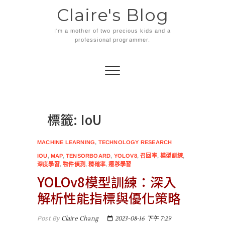
Skip
Claire's Blog
to
content
I'm a mother of two precious kids and a
professional programmer.
標籤:
IoU
MACHINE LEARNING
,
TECHNOLOGY RESEARCH
IOU
,
MAP
,
TENSORBOARD
,
YOLOV8
,
召回率
,
模型訓練
,
深度學習
,
物件偵測
,
精確率
,
遷移學習
YOLOv8模型訓練：深入
解析性能指標與優化策略
Post By
Claire Chang
2023-08-16 下午 7:29