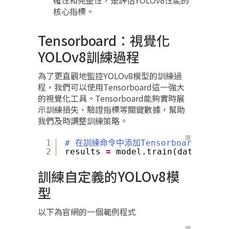
確性和完整性，是評估YOLOv8性能的
核心指標。
Tensorboard：視覺化
YOLOv8訓練過程
為了更直觀地監控YOLOv8模型的訓練過
程，我們可以使用Tensorboard這一強大
的視覺化工具。Tensorboard能夠實時展
示訓練損失、驗證指標等關鍵數據，幫助
我們及時調整訓練策略。
？
1
# 在訓練命令中添加Tensorboard支持
2
results 
=
model.train(data
=
'cust
訓練自定義的YOLOv8模
型
以下為官網的一個範例程式