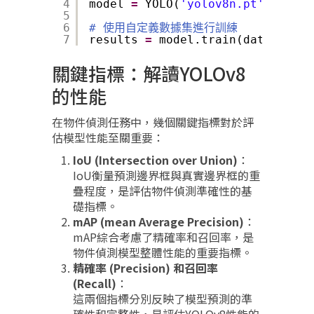
4
model 
=
YOLO(
'yolov8n.pt'
)
5
6
# 使用自定義數據集進行訓練
7
results 
=
model.train(data
=
'cust
關鍵指標：解讀YOLOv8
的性能
在物件偵測任務中，幾個關鍵指標對於評
估模型性能至關重要：
IoU (Intersection over Union)
：
IoU衡量預測邊界框與真實邊界框的重
疊程度，是評估物件偵測準確性的基
礎指標。
mAP (mean Average Precision)
：
mAP綜合考慮了精確率和召回率，是
物件偵測模型整體性能的重要指標。
精確率 (Precision) 和召回率
(Recall)
：
這兩個指標分別反映了模型預測的準