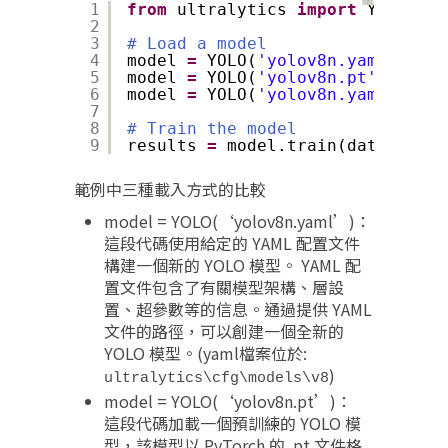
？
1
from
ultralytics 
import
YOLO
2
3
# Load a model
4
model 
=
YOLO(
'yolov8n.yaml'
)  
# 
5
model 
=
YOLO(
'yolov8n.pt'
)  
# lo
6
model 
=
YOLO(
'yolov8n.yaml'
).loa
7
8
# Train the model
9
results 
=
model.train(data
=
'coco
範例中三種載入方式的比較
model = YOLO(‘yolov8n.yaml’)：
這段代碼使用給定的 YAML 配置文件
構建一個新的 YOLO 模型。 YAML 配
置文件包含了有關模型架構、層設
置、超參數等的信息。通過提供 YAML
文件的路徑，可以創建一個全新的
YOLO 模型。(yaml檔案位於:
)
ultralytics\cfg\models\v8
model = YOLO(‘yolov8n.pt’)：
這段代碼加載一個預訓練的 YOLO 模
型，該模型以 PyTorch 的 .pt 文件格