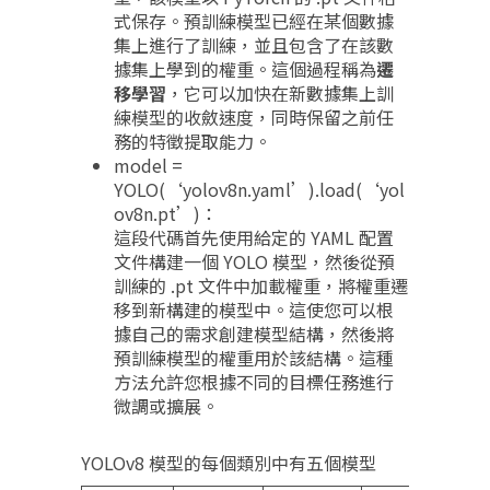
式保存。預訓練模型已經在某個數據
集上進行了訓練，並且包含了在該數
據集上學到的權重。這個過程稱為
遷
移學習
，它可以加快在新數據集上訓
練模型的收斂速度，同時保留之前任
務的特徵提取能力。
model =
YOLO(‘yolov8n.yaml’).load(‘yol
ov8n.pt’)：
這段代碼首先使用給定的 YAML 配置
文件構建一個 YOLO 模型，然後從預
訓練的 .pt 文件中加載權重，將權重遷
移到新構建的模型中。這使您可以根
據自己的需求創建模型結構，然後將
預訓練模型的權重用於該結構。這種
方法允許您根據不同的目標任務進行
微調或擴展。
YOLOv8 模型的每個類別中有五個模型