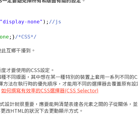
JS一定要避免掉所有和版面有關的設定
。
"display-none"
);
//js
one
;}
/*CSS*/
彼此互鄉干擾到。
度才要使用的CSS設定。
種不同版面，其中想在某一種特別的裝置上套用一系列不同的CS
選擇方法在執行時的優先順序，才能用不同的選擇器去覆蓋原有設
：
如何撰寫有效率的CSS選擇器(CSS Selector)
的格式設計就很重要，應要能夠清楚表達各元素之間的子從關係，並
不更改HTML的狀況下去更動顯示方式。