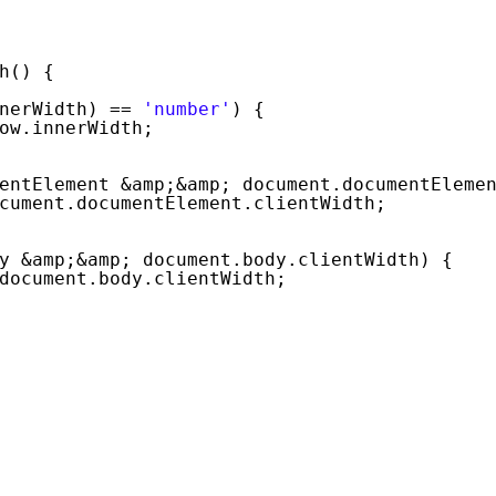
h() {
nerWidth) == 
'number'
) {
ow.innerWidth;
entElement &amp;&amp; document.documentEleme
cument.documentElement.clientWidth;
y &amp;&amp; document.body.clientWidth) {
document.body.clientWidth;