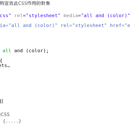
入時宣告此CSS作用的對象
css"
rel
=
"stylesheet"
media
=
"all and (color)
ia="all and (color)" rel="stylesheet" href="
 
all
and (color);
{
ets…
)]
CSS
) {.....}