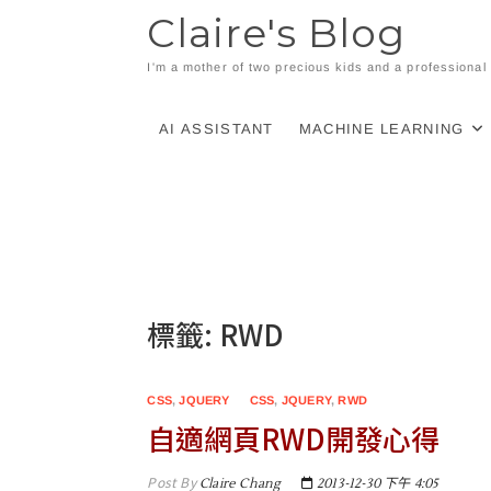
Skip
Claire's Blog
to
content
I'm a mother of two precious kids and a professiona
AI ASSISTANT
MACHINE LEARNING
標籤:
RWD
CSS
,
JQUERY
CSS
,
JQUERY
,
RWD
自適網頁RWD開發心得
Post By
Claire Chang
2013-12-30 下午 4:05