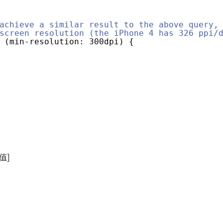
achieve a similar result to the above query,
screen resolution (the iPhone 4 has 326 ppi/
 (min-resolution: 300dpi) {
比值]