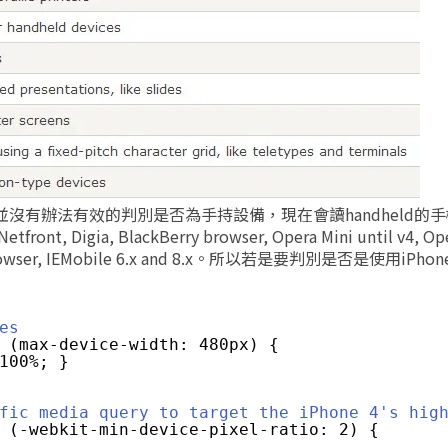
實並沒有辦法有效的判別是否為手持設備，現在會讀handheld的
etfront, Digia, BlackBerry browser, Opera Mini until v4, Op
40 browser, IEMobile 6.x and 8.x。所以若是要判別是否是使用iPho
es
 (max-device-width: 480px) {
100%; }
fic media query to target the iPhone 4's hig
 (-webkit-min-device-pixel-ratio: 2) {