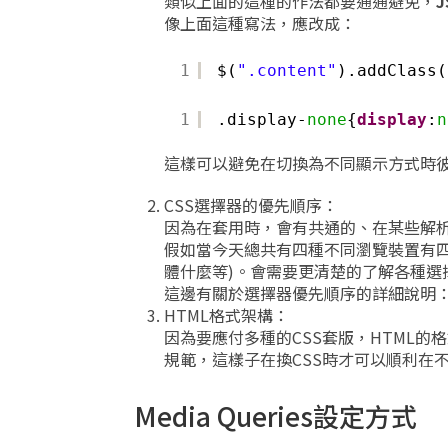
類似上面的這種的作法都要通通避免，
像上面這種寫法，應改成：
1
$(
".content"
).addClass(
1
.display-
none
{
display
:
n
這樣可以避免在切換為不同顯示方式時
CSS選擇器的優先順序：
因為在套用時，會有共通的、在某些解析
假如當今天總共有四種不同瀏覽裝置有四
體什麼等)。會需要更清楚的了解各種
這邊有關於選擇器優先順序的詳細說明
HTML格式架構：
因為要應付多種的CSS套版，HTML
規範，這樣子在換CSS時才可以順利在
Media Queries設定方式