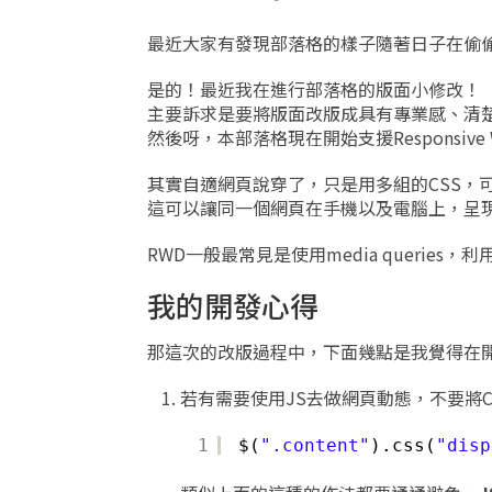
最近大家有發現部落格的樣子隨著日子在偷偷
是的！最近我在進行部落格的版面小修改！
主要訴求是要將版面改版成具有專業感、清
然後呀，本部落格現在開始支援Responsive We
其實自適網頁說穿了，只是用多組的CSS，
這可以讓同一個網頁在手機以及電腦上，呈
RWD一般最常見是使用media querie
我的開發心得
那這次的改版過程中，下面幾點是我覺得在開
若有需要使用JS去做網頁動態，不要將C
1
$(
".content"
).css(
"disp