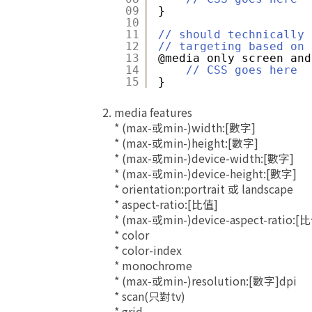
09
}
10
11
// should technically 
12
// targeting based on 
13
@media only screen and
14
// CSS goes here
15
}
media features
* (max-或min-)width:[數字]
* (max-或min-)height:[數字]
* (max-或min-)device-width:[數字]
* (max-或min-)device-height:[數字]
* orientation:portrait 或 landscape
* aspect-ratio:[比值]
* (max-或min-)device-aspect-ratio:[
* color
* color-index
* monochrome
* (max-或min-)resolution:[數字]dpi
* scan(只對tv)
* grid