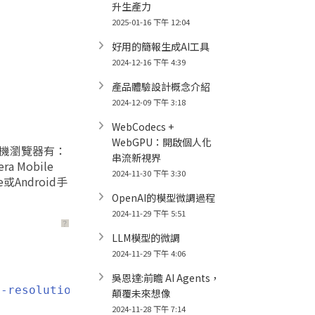
升生產力
2025-01-16 下午 12:04
好用的簡報生成AI工具
2024-12-16 下午 4:39
產品體驗設計概念介紹
2024-12-09 下午 3:18
WebCodecs +
WebGPU：開啟個人化
手機瀏覽器有：
串流新視界
era Mobile
2024-11-30 下午 3:30
ne或Android手
OpenAI的模型微調過程
2024-11-29 下午 5:51
？
LLM模型的微調
2024-11-29 下午 4:06
吳恩達:前瞻 AI Agents，
h-resolution Retina display
顛覆未來想像
2024-11-28 下午 7:14