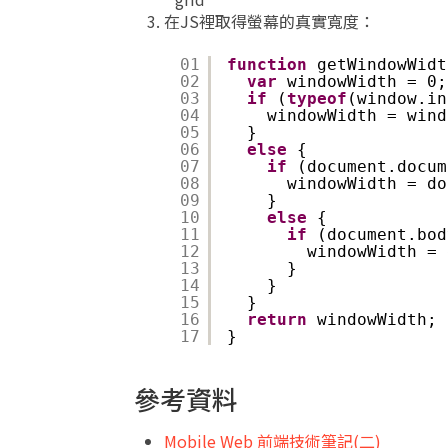
在JS裡取得螢幕的真實寬度：
01
function
getWindowWidt
02
var
windowWidth = 0;
03
if
(
typeof
(window.in
04
windowWidth = wind
05
}
06
else
{
07
if
(document.docum
08
windowWidth = do
09
}
10
else
{
11
if
(document.bod
12
windowWidth = 
13
}
14
}
15
}
16
return
windowWidth;
17
}
參考資料
Mobile Web 前端技術筆記(二)