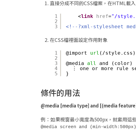
直接分成不同的CSS檔案，在HTML載
1
<
link
href
=
"/style.
2
3
<!--?xml-stylesheet med
在CSS檔裡面設定作用對象
1
@import 
url
(/style.css)
2
3
@media 
all
and (color) 
4
⋮ one or more rule s
5
}
條件的用法
@media [media type] and [(media feature
例：如果視窗最小寬度為500px，就套用這些
@media screen and (min-width:500px