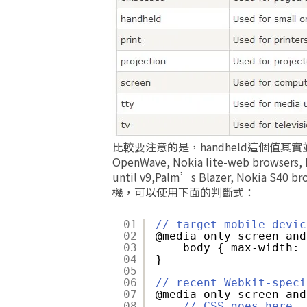
比較要注意的是，handheld這個值其
OpenWave, Nokia lite-web browsers, N
until v9,Palm’s Blazer, Nokia S
機，可以使用下面的判斷式：
01
// target mobile devic
02
@media only screen and
03
body { max-width: 
04
}
05
06
// recent Webkit-speci
07
@media only screen and
08
// CSS goes here