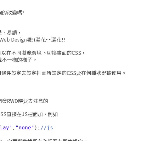
的改變嗎?
楚、易讀，
b Design囉!(灑花~~灑花!!
可以在不同瀏覽環境下切換畫面的CSS，
現不一樣的樣子。
s，利用條件設定去設定裡面所設定的CSS要在何種狀況被使用。
發RWD時要去注意的
SS直接在JS裡面加，例如
lay"
,
"none"
);
//js