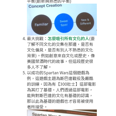
平衡(創新與熟悉的平衡)
最大挑戰：
怎麼吸引所有文化的人
(要
了解不同文化的交集在那邊，是否有
文化偏見，是否有別人不熟悉的文化
背景)。例如創意來自文化或歷史，像
美國禁酒時代的故事，但這段歷史很
多人不了解。
以成功的Spartan Wars這個遊戲為
例，這遊戲主題為斯巴達戰役及嚴酷
的訓練，因為有【300壯士】這部電影
為其打了基礎，人們透過這部電影，
能夠對斯巴達的文化有基礎的認識，
那以此為基礎的遊戲也才容易被使用
者所接受。