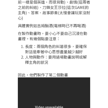
前一樣是個英雄，而很背動)、劇情(這兩者
之前的糾結)、刀鋒女王莎拉(這次GAME的
主角)、答案、故事節奏(太慢會讓玩家沒耐
心)
具體實例如吉姆酗酒(電梯時已不再喝酒)
在製作動畫時，要小心不要自己沉浸在動
畫裡。有幾個點要注意：
長度：兩個角色的糾葛很多，要確保
對話是牽著中心思想盡量越少越好
人物與動作：要用過場動畫說明或解
釋主角的狀況
因此，他們製作了第二個動畫