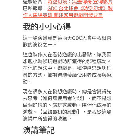
遊戲影片：
時空幻境：無盡傳奇 宣傳影片
巴哈報導：
GDC 台北峰會《時空幻境》製
作人馬場英雄 闡述家用遊戲開發要旨
我的小小心得
這一場演講算是這兩天GDC大會中我很喜
歡的演說之一。
這位製作人在看待遊戲的出發點，讓我回
想起小時候玩遊戲時所獲得的那種感動。
在他的想法中，遊戲是一種傳達思想與理
念的方式，並期待能帶給使用者成長與感
動。
現在很多人在發想遊戲時，總是會變得先
去思考【如何讓使用者付錢】，而不是想
做個好玩的、讓玩家感動、陪伴他成長的
遊戲。【回歸最初的感動】，是我從這場
演講中所獲得的收獲。
演講筆記