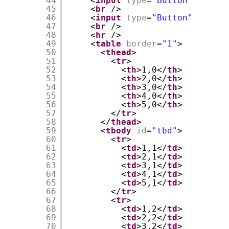
44
<
input
type
=
"Button"
id
=
"bt
45
<
br
/>
46
<
input
type
=
"Button"
id
=
"bt
47
<
br
/>
48
<
hr
/>
49
<
table
border
=
"1"
>
50
<
thead
>
51
<
tr
>
52
<
th
>1,0</
th
>
53
<
th
>2,0</
th
>
54
<
th
>3,0</
th
>
55
<
th
>4,0</
th
>
56
<
th
>5,0</
th
>
57
</
tr
>
58
</
thead
>
59
<
tbody
id
=
"tbd"
>
60
<
tr
>
61
<
td
>1,1</
td
>
62
<
td
>2,1</
td
>
63
<
td
>3,1</
td
>
64
<
td
>4,1</
td
>
65
<
td
>5,1</
td
>
66
</
tr
>
67
<
tr
>
68
<
td
>1,2</
td
>
69
<
td
>2,2</
td
>
70
<
td
>3,2</
td
>