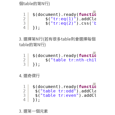
個table的第N行)
？
1
$(document).ready(
function
() {
2
$(
"tr:eq(1)"
).addClass(
"myt
3
$(
"tr:eq(2)"
).css(
'backgrou
4
});
3. 選擇第N行(若有很多table則會選擇每個
table的第N行)
？
1
$(document).ready(
function
() {
2
$(
"table tr:nth-child(1)"
).
3
});
4. 選奇偶行
？
1
$(document).ready(
function
() {
2
$(
"table tr:odd"
).addClass(
"trO
3
$(
"table tr:even"
).addClass(
"tr
4
});
3. 選第一個元素