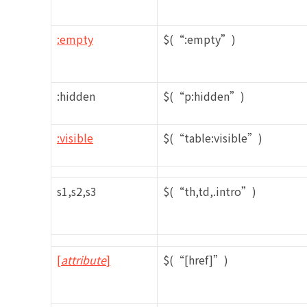
:empty
$(“:empty”)
:hidden
$(“p:hidden”)
:visible
$(“table:visible”)
s1,s2,s3
$(“th,td,.intro”)
[
attribute
]
$(“[href]”)