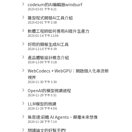
codeium的AI編輯器windsurf
2025-02-01 下午 6:21
雛型程式開發AI工具介紹
2025-02-01 下午 2:58
軟體工程師如何善用AI提升生產力
2025-01-16 下午 12:04
好用的簡報生成AI工具
2024-12-16 下午 4:39
產品體驗設計概念介紹
2024-12-09 下午 3:18
WebCodecs + WebGPU：開啟個人化串流新
視界
2024-11-30 下午 3:30
OpenAI的模型微調過程
2024-11-29 下午 5:51
LLM模型的微調
2024-11-29 下午 4:06
吳恩達:前瞻 AI Agents，顛覆未來想像
2024-11-28 下午 7:14
閱讀論文的好幫手們!