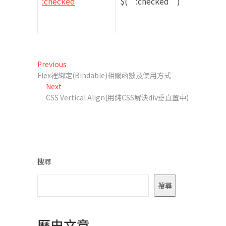
:checked
$(“:checked”)
文
Previous
Previous
post:
Flex裡綁定(Bindable)相關函數及使用方式
章
Next
Next
導
post:
CSS Vertical Align(用純CSS解決div垂直置中)
覽
搜尋
搜尋
歷史文章