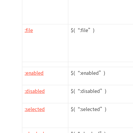
:file
$(“:file”)
:enabled
$(“:enabled”)
:disabled
$(“:disabled”)
:selected
$(“:selected”)