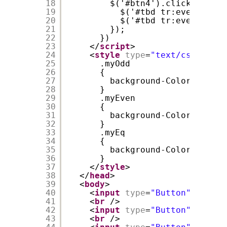
18
$('#btn4').click(functi
19
$('#tbd tr:even').rem
20
$('#tbd tr:even').add
21
});
22
})
23
</
script
>
24
<
style
type
=
"text/css"
>
25
.myOdd
26
{
27
background-Color:pink;
28
}
29
.myEven
30
{
31
background-Color:Yellow
32
}
33
.myEq
34
{
35
background-Color:green;
36
}
37
</
style
>
38
</
head
>
39
<
body
>
40
<
input
type
=
"Button"
id
=
"bt
41
<
br
/>
42
<
input
type
=
"Button"
id
=
"bt
43
<
br
/>