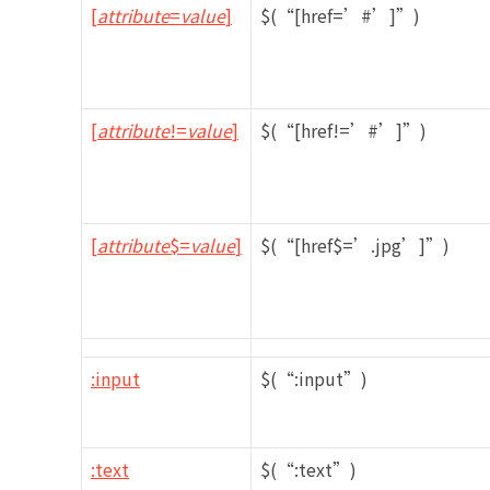
[
attribute
=
value
]
$(“[href=’#’]”)
[
attribute
!=
value
]
$(“[href!=’#’]”)
[
attribute
$=
value
]
$(“[href$=’.jpg’]”)
:input
$(“:input”)
:text
$(“:text”)