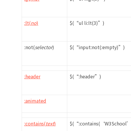
:lt(
no
)
$(“ul li:lt(3)”)
:not(
selector
)
$(“input:not(:empty)”)
:header
$(“:header”)
:animated
:contains(
text
)
$(“:contains(‘W3School