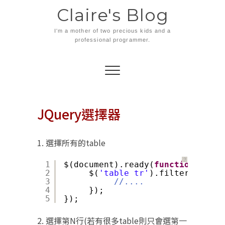
Skip
Claire's Blog
to
content
I'm a mother of two precious kids and a
professional programmer.
JQuery選擇器
1. 選擇所有的table
？
1
$(document).ready(
function
() {
2
$(
'table tr'
).filter(
functi
3
//....
4
});
5
});
2. 選擇第N行(若有很多table則只會選第一