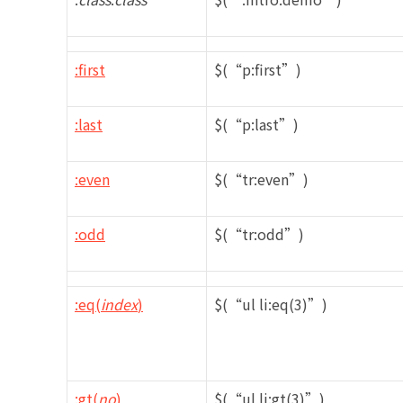
:first
$(“p:first”)
:last
$(“p:last”)
:even
$(“tr:even”)
:odd
$(“tr:odd”)
:eq(
index
)
$(“ul li:eq(3)”)
:gt(
no
)
$(“ul li:gt(3)”)