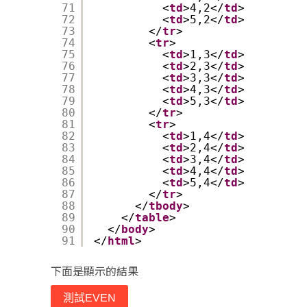
71
<
td
>4,2</
td
>
72
<
td
>5,2</
td
>
73
</
tr
>
74
<
tr
>
75
<
td
>1,3</
td
>
76
<
td
>2,3</
td
>
77
<
td
>3,3</
td
>
78
<
td
>4,3</
td
>
79
<
td
>5,3</
td
>
80
</
tr
>
81
<
tr
>
82
<
td
>1,4</
td
>
83
<
td
>2,4</
td
>
84
<
td
>3,4</
td
>
85
<
td
>4,4</
td
>
86
<
td
>5,4</
td
>
87
</
tr
>
88
</
tbody
>
89
</
table
>
90
</
body
>
91
</
html
>
下面是顯示的結果