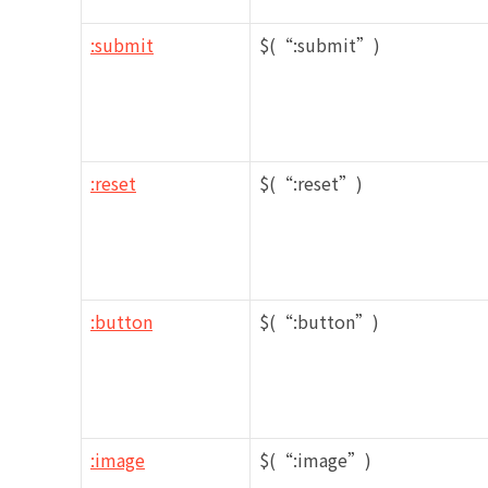
:submit
$(“:submit”)
:reset
$(“:reset”)
:button
$(“:button”)
:image
$(“:image”)