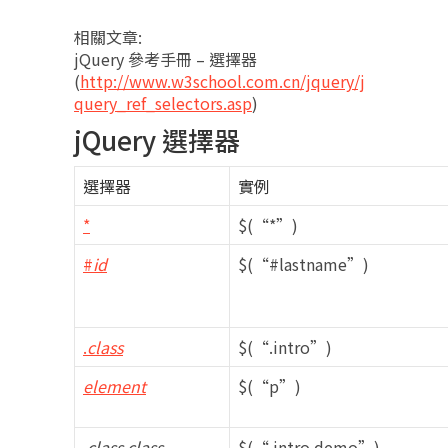
相關文章:
jQuery 參考手冊 – 選擇器
(
http://www.w3school.com.cn/jquery/j
query_ref_selectors.asp
)
jQuery 選擇器
選擇器
實例
*
$(“*”)
#
id
$(“#lastname”)
.
class
$(“.intro”)
element
$(“p”)
.
class
.
class
$(“.intro.demo”)