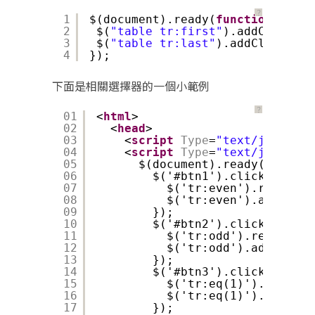
？
1
$(document).ready(
function
() {
2
$(
"table tr:first"
).addClass(
"t
3
$(
"table tr:last"
).addClass(
"tr
4
});
下面是相關選擇器的一個小範例
？
01
<
html
>
02
<
head
>
03
<
script
Type
=
"text/javascri
04
<
script
Type
=
"text/javascri
05
$(document).ready(functio
06
$('#btn1').click(functi
07
$('tr:even').removeCl
08
$('tr:even').addClass
09
});
10
$('#btn2').click(functi
11
$('tr:odd').removeCla
12
$('tr:odd').addClass(
13
});
14
$('#btn3').click(functi
15
$('tr:eq(1)').removeC
16
$('tr:eq(1)').addClas
17
});