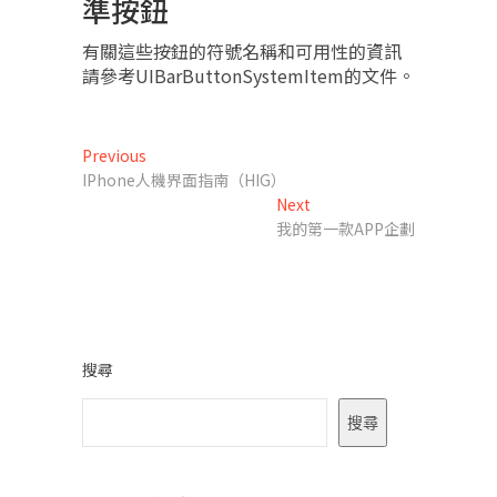
準按鈕
有關這些按鈕的符號名稱和可用性的資訊
請參考UIBarButtonSystemItem的文件。
文
Previous
Previous
post:
IPhone人機界面指南（HIG）
章
Next
Next
導
post:
我的第一款APP企劃
覽
搜尋
搜尋