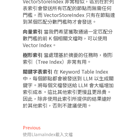
VectorStoreIndex 非常相似，區別在於列
表索引會發送所有匹配的節點而無需任何
門檻，而 VectorStoreIndex 只有在節點達
到某個匹配分數門檻時才會發送。
向量索引
當我們希望獲取通過一定匹配分
數門檻的前 K 個相關文檔時，可以使用
Vector Index。
樹形索引
當處理基於摘要的任務時，樹形
索引（Tree Index）非常有用。
關鍵字表索引
在 Keyword Table Index
中，每個節點都會被發送到 LLM 以生成關
鍵字。將每個文檔發送給 LLM 會大幅增加
索引成本。這比其他索引更慢且更昂貴。
因此，除非使用此索引所提供的結果遠好
於其他索引，否則不建議使用。
文
Previous
Previous
post:
使用LlamaIndex載入文檔