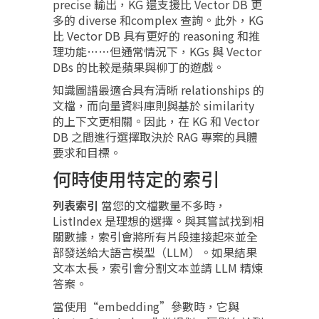
precise 輸出，KG 還支援比 Vector DB 更
多的 diverse 和complex 查詢。此外，KG
比 Vector DB 具有更好的 reasoning 和推
理功能……但通常情況下，KGs 與 Vector
DBs 的比較是蘋果與柳丁的遊戲。
知識圖譜最適合具有清晰 relationships 的
文檔，而向量資料庫則與基於 similarity
的上下文更相關。因此，在 KG 和 Vector
DB 之間進行選擇取決於 RAG 專案的具體
要求和目標。
何時使用特定的索引
列表索引
當您的文檔數量不多時，
ListIndex 是理想的選擇。與其嘗試找到相
關數據，索引會將所有片段連接起來並全
部發送給大語言模型（LLM）。如果結果
文本太長，索引會分割文本並請 LLM 精煉
答案。
當使用“embedding”參數時，它與