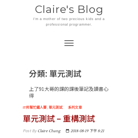
Skip
Claire's Blog
to
content
I'm a mother of two precious kids and a
professional programmer.
分類:
單元測試
上了91大哥的課的課後筆記及讀書心
得
IT邦幫忙鐵人賽
,
單元測試
系列文章
單元測試 – 重構測試
Post By
Claire Chang
2018-08-19 下午 8:21