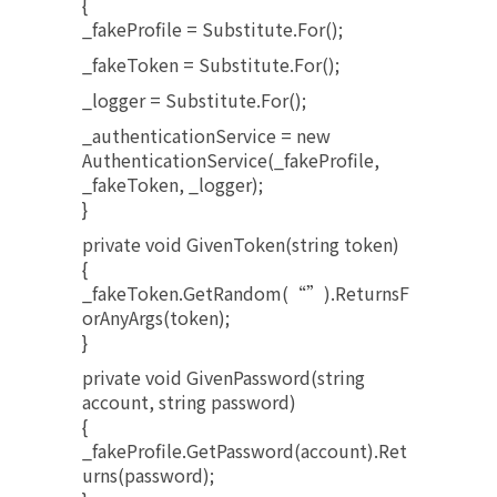
{
_fakeProfile = Substitute.For
();
_fakeToken = Substitute.For
();
_logger = Substitute.For
();
_authenticationService = new
AuthenticationService(_fakeProfile,
_fakeToken, _logger);
}
private void GivenToken(string token)
{
_fakeToken.GetRandom(“”).ReturnsF
orAnyArgs(token);
}
private void GivenPassword(string
account, string password)
{
_fakeProfile.GetPassword(account).Ret
urns(password);