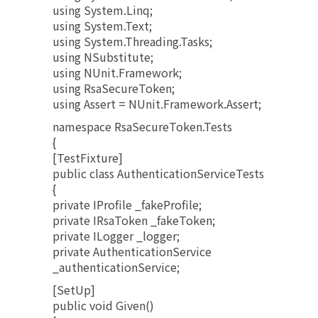
using System.Linq;
using System.Text;
using System.Threading.Tasks;
using NSubstitute;
using NUnit.Framework;
using RsaSecureToken;
using Assert = NUnit.Framework.Assert;
namespace RsaSecureToken.Tests
{
[TestFixture]
public class AuthenticationServiceTests
{
private IProfile _fakeProfile;
private IRsaToken _fakeToken;
private ILogger _logger;
private AuthenticationService
_authenticationService;
[SetUp]
public void Given()