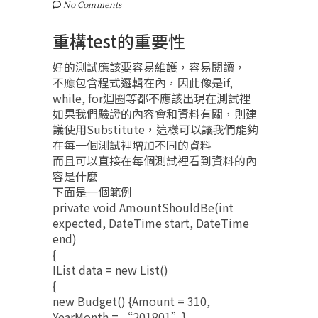
No Comments
重構test的重要性
好的測試應該要容易維護，容易閱讀，
不應包含程式邏輯在內，因此像是if,
while, for迴圈等都不應該出現在測試裡
如果我們驗證的內容會和資料有關，則建
議使用Substitute，這樣可以讓我們能夠
在每一個測試裡增加不同的資料
而且可以直接在每個測試裡看到資料的內
容是什麼
下面是一個範例
private void AmountShouldBe(int
expected, DateTime start, DateTime
end)
{
IList
data = new List
()
{
new Budget() {Amount = 310,
YearMonth = “201801”},