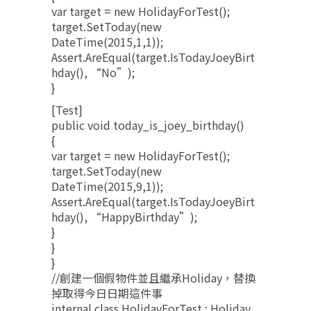
var target = new HolidayForTest();
target.SetToday(new
DateTime(2015,1,1));
Assert.AreEqual(target.IsTodayJoeyBirt
hday(), “No”);
}
[Test]
public void today_is_joey_birthday()
{
var target = new HolidayForTest();
target.SetToday(new
DateTime(2015,9,1));
Assert.AreEqual(target.IsTodayJoeyBirt
hday(), “HappyBirthday”);
}
}
}
//創建一個假物件並且繼承Holiday，替換
掉取得今日日期這件事
internal class HolidayForTest : Holiday