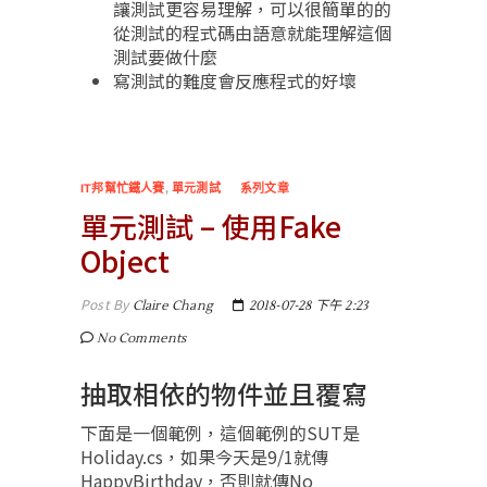
讓測試更容易理解，可以很簡單的的
從測試的程式碼由語意就能理解這個
測試要做什麼
寫測試的難度會反應程式的好壞
IT邦幫忙鐵人賽
,
單元測試
系列文章
單元測試 – 使用Fake
Object
Post By
Claire Chang
2018-07-28 下午 2:23
No Comments
抽取相依的物件並且覆寫
下面是一個範例，這個範例的SUT是
Holiday.cs，如果今天是9/1就傳
HappyBirthday，否則就傳No