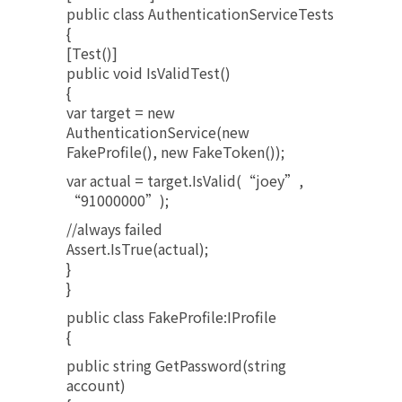
public class AuthenticationServiceTests
{
[Test()]
public void IsValidTest()
{
var target = new
AuthenticationService(new
FakeProfile(), new FakeToken());
var actual = target.IsValid(“joey”,
“91000000”);
//always failed
Assert.IsTrue(actual);
}
}
public class FakeProfile:IProfile
{
public string GetPassword(string
account)