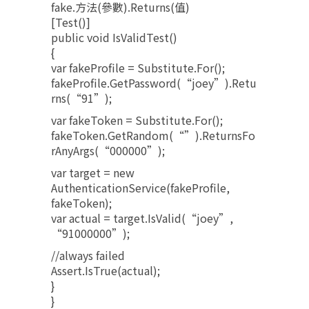
fake.方法(參數).Returns(值)
[Test()]
public void IsValidTest()
{
var fakeProfile = Substitute.For
();
fakeProfile.GetPassword(“joey”).Retu
rns(“91”);
var fakeToken = Substitute.For
();
fakeToken.GetRandom(“”).ReturnsFo
rAnyArgs(“000000”);
var target = new
AuthenticationService(fakeProfile,
fakeToken);
var actual = target.IsValid(“joey”,
“91000000”);
//always failed
Assert.IsTrue(actual);
}
}