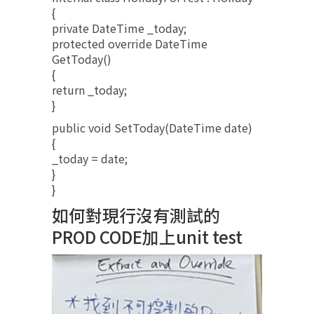
{
private DateTime _today;
protected override DateTime
GetToday()
{
return _today;
}
public void SetToday(DateTime date)
{
_today = date;
}
}
如何對現行沒有測試的
PROD CODE加上unit test