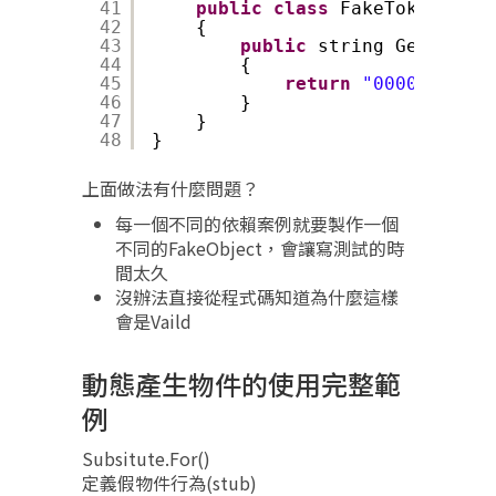
41
public
class
FakeToken:IRsa
42
{
43
public
string GetRandom
44
{
45
return
"000000"
;
46
}
47
}
48
}
上面做法有什麼問題？
每一個不同的依賴案例就要製作一個
不同的FakeObject，會讓寫測試的時
間太久
沒辦法直接從程式碼知道為什麼這樣
會是Vaild
動態產生物件的使用完整範
例
Subsitute.For
()
定義假物件行為(stub)