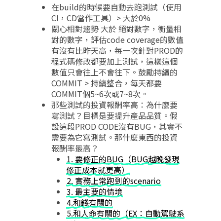
在build的時候要自動去跑測試（使用
CI，CD當作工具）> 大於0%
關心相對趨勢 大於 絕對數字，衡量相
對的數字，評估code coverage的數值
有沒有比昨天高，每一次針對PROD的
程式碼修改都要加上測試，這樣這個
數值只會往上不會往下。鼓勵持續的
COMMIT > 持續整合，每天都要
COMMIT個5~6次或7~8次。
那些測試的投資報酬率高：為什麼要
寫測試？目標是要提升產品品質。假
設這段PROD CODE沒有BUG，其實不
需要為它寫測試。那什麼東西的投資
報酬率最高？
1. 要修正的BUG（BUG越晚發現
修正成本就更高）
2. 實務上常跑到的scenario
3. 最主要的情境
4.和錢有關的
5.和人命有關的（EX：自動駕駛系