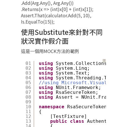
.Add(Arg.Any
(), Arg.Any
())
.Returns(x => (int)x[0] + (int)x[1]);
Assert.That(calculator.Add(5, 10),
Is.EqualTo(15));
使用Substitute來針對不同
狀況實作假介面
這是一個用MOCK方法的範例
？
01
using
System.Collections.Generi
02
using
System.Linq;
03
using
System.Text;
04
using
System.Threading.Tasks;
05
//using Microsoft.VisualStudio.
06
using
NUnit.Framework;
07
using
RsaSecureToken;
08
using
Assert = NUnit.Framework.
09
10
namespace
RsaSecureToken.Tests
11
{
12
[TestFixture]
13
public
class
Authentication
14
{