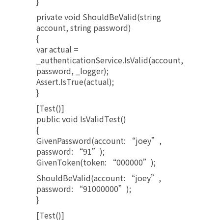
}
private void ShouldBeValid(string
account, string password)
{
var actual =
_authenticationService.IsValid(account,
password, _logger);
Assert.IsTrue(actual);
}
[Test()]
public void IsValidTest()
{
GivenPassword(account: “joey”,
password: “91”);
GivenToken(token: “000000”);
ShouldBeValid(account: “joey”,
password: “91000000”);
}
[Test()]