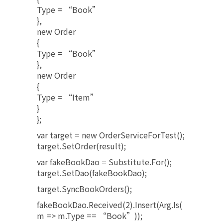
Type = “Book”
},
new Order
{
Type = “Book”
},
new Order
{
Type = “Item”
}
};
var target = new OrderServiceForTest();
target.SetOrder(result);
var fakeBookDao = Substitute.For
();
target.SetDao(fakeBookDao);
target.SyncBookOrders();
fakeBookDao.Received(2).Insert(Arg.Is
(
m => m.Type == “Book”));