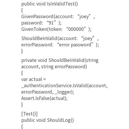
public void IsInValidTest()
{
GivenPassword(account: “joey”,
password: “91”);
GivenToken(token: “000000”);
ShouldBeInValid(account: “joey”,
errorPassword: “error password”);
}
private void ShouldBeInValid(string
account, string errorPassword)
{
var actual =
_authenticationService.IsValid(account,
errorPassword, _logger);
Assert.IsFalse(actual);
}
[Test()]
public void ShouldLog()
{