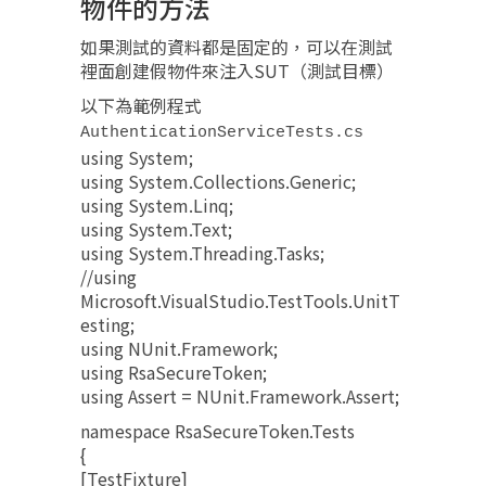
物件的方法
如果測試的資料都是固定的，可以在測試
裡面創建假物件來注入SUT（測試目標）
以下為範例程式
AuthenticationServiceTests.cs
using System;
using System.Collections.Generic;
using System.Linq;
using System.Text;
using System.Threading.Tasks;
//using
Microsoft.VisualStudio.TestTools.UnitT
esting;
using NUnit.Framework;
using RsaSecureToken;
using Assert = NUnit.Framework.Assert;
namespace RsaSecureToken.Tests
{
[TestFixture]