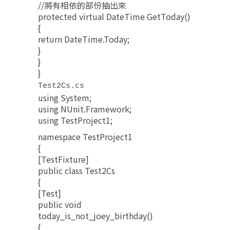
//將有相依的部份抽出來
protected virtual DateTime GetToday()
{
return DateTime.Today;
}
}
}
Test2Cs.cs
using System;
using NUnit.Framework;
using TestProject1;
namespace TestProject1
{
[TestFixture]
public class Test2Cs
{
[Test]
public void
today_is_not_joey_birthday()
{