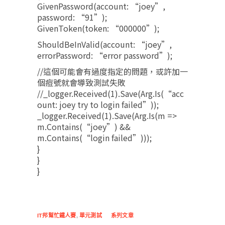
GivenPassword(account: “joey”,
password: “91”);
GivenToken(token: “000000”);
ShouldBeInValid(account: “joey”,
errorPassword: “error password”);
//這個可能會有過度指定的問題，或許加一
個痘號就會導致測試失敗
//_logger.Received(1).Save(Arg.Is
(“acc
ount: joey try to login failed”));
_logger.Received(1).Save(Arg.Is
(m =>
m.Contains(“joey”) &&
m.Contains(“login failed”)));
}
}
}
IT邦幫忙鐵人賽
,
單元測試
系列文章