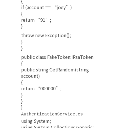
{
if (account == “joey”)
{
return “91”;
}
throw new Exception();
}
}
public class FakeToken:IRsaToken
{
public string GetRandom(string
account)
{
return “000000”;
}
}
}
AuthenticationService.cs
using System;
using System.Collections.Generic;