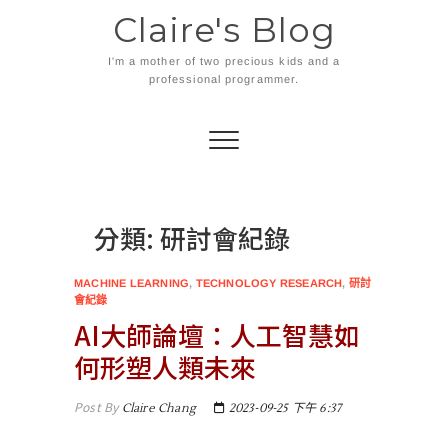
Skip
Claire's Blog
to
content
I'm a mother of two precious kids and a
professional programmer.
分類:
研討會紀錄
MACHINE LEARNING
,
TECHNOLOGY RESEARCH
,
研討
會紀錄
AI大師論壇：人工智慧如
何形塑人類未來
Post By
Claire Chang
2023-09-25 下午 6:37