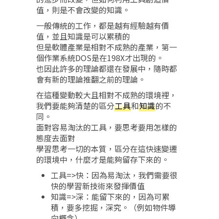
值，則是不會改變的知識。
一般傳統的工作，都是越有經驗越有價
值，並且知識是可以累積的
但是軟體產業是相對不成熟的產業，第一
個作業系統DOS是在198X才出現的。
也因此許多的理論都還在發展中，隨時都
會有新的理論推翻之前的理論。
在這種變動較大且相對不成熟的環境裡，
我們要能夠清楚的區分
工具
和
知識
的不
同。
面對容易淘汰的工具，要思考要用怎樣的
態度去面對
學習思考一切的本質，區分在這快速變遷
的環境中，什麼才是能夠留存下來的。
工具=>快：因為易淘汰，我們需要很
快的學習新技術來發揮價值
知識=>深：能留下來的，因為可累
積，要多挖掘，深究。（例如物件導
向概念）