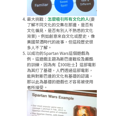
最大挑戰：
怎麼吸引所有文化的人
(要
了解不同文化的交集在那邊，是否有
文化偏見，是否有別人不熟悉的文化
背景)。例如創意來自文化或歷史，像
美國禁酒時代的故事，但這段歷史很
多人不了解。
以成功的Spartan Wars這個遊戲為
例，這遊戲主題為斯巴達戰役及嚴酷
的訓練，因為有【300壯士】這部電影
為其打了基礎，人們透過這部電影，
能夠對斯巴達的文化有基礎的認識，
那以此為基礎的遊戲也才容易被使用
者所接受。