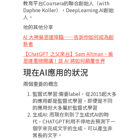
教育平台Coursera的聯合創始人（with
Daphne Koller），DeepLearning.AI創始
人。
他的其他分享
AI 大神吳恩達降臨──告訴你如何成為創
新者
【ChatGPT 之父來台】Sam Altman、吳
恩達重磅開講！談 AI 將如何顛覆世界
現在AI應用的狀況
兩個重要的概念
監督式學習:需要label，從2015起大多
的應用都是監督式學習，即便是不同
的應用但大多屬於監督式學習
生成AI: 而現在則到了生成式AI的時
代，CHATGPT利用不停地去預測下一
個字來完成文字的生成，可以產生非
常長的文字。