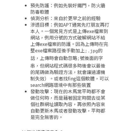
預先防護：例如先裝好鐵門，防火牆
防毒軟體
偵測分析：來自於更早之前的經驗
滲透目標：例如APT通常先打朋友再打
本人。一個常見方式是上傳exe檔案到
網站，例用分號的方式破解網站不給
上傳exe檔案的防護。因為上傳時在完
整exe檔案路徑後手動加上
的
;.jpg
話，上傳時會自動忽略
號後面的字
;
串，但網站程式碼很多時後會以最後
的尾碼做為驗證方法，就會讓過濾機
制失效）。或者找fing這個軟體，可以
search網路環境中有那些裝置
發動攻擊：現在的木馬常平時都不會
做任何時，而是藉著固定時間去從某
個社群網址讀取內容，再依照內容來
自動更新木馬或者發動攻擊，平時都
是完全無害的。