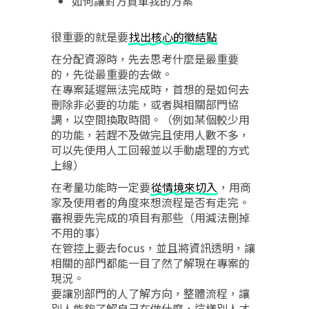
如何讓對方買單我的方案
很重要的就是要
找出核心的徵結點
在分配資源時，先去思考什麼是最重要
的，先從最重要的去做。
在專案延遲無法完成時，首想的是如何去
刪除非必要的功能，或者與相關部門協
調，以空間換取時間。（例如某個較少用
的功能，若趕不及做完且使用人數不多，
可以先使用人工回報並以手動處理的方式
上線）
在考量功能時一定要
從情境來切入
，用商
家及使用者的角度來想流程是否有走完。
審視要先完成的項目有那些（用減法刪掉
不用的事）
在管控上要去focus，並且將資訊透明，讓
相關的部門都能一目了然了解現在專案的
現況。
要讓別部門的人了解方向，整體流程，讓
別人能夠了解自己在做什麼，這樣別人才