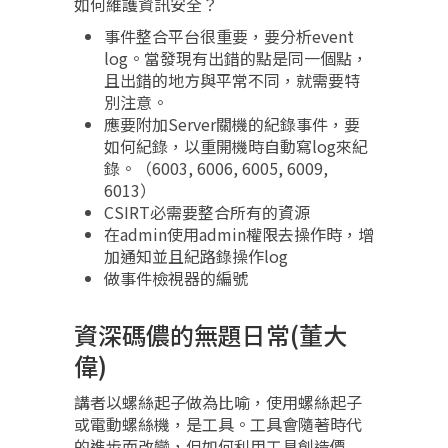
如何維護資訊安全？
事件整合平台很重要，要分析event
log。當發現有出錯的點是同一個點，
且出錯的地方與平常不同，就需要特
別注意。
應要附加Server關機的紀錄事件，要
如何紀錄，以重開機時自動寫log來紀
錄。（6003, 6006, 6005, 6009,
6013）
CSIRT必需要整合所有的資源
在admin使用admin權限去操作時，增
加通知並且紀路錄操作log
做事件檢視器的編號
資深碼儂的無題日常(董大
偉)
講者以螺絲起子做為比喻，使用螺絲起子
或電動螺絲機，是工具。工具會隨著時代
的進步而改變，但如何利用工具創造價