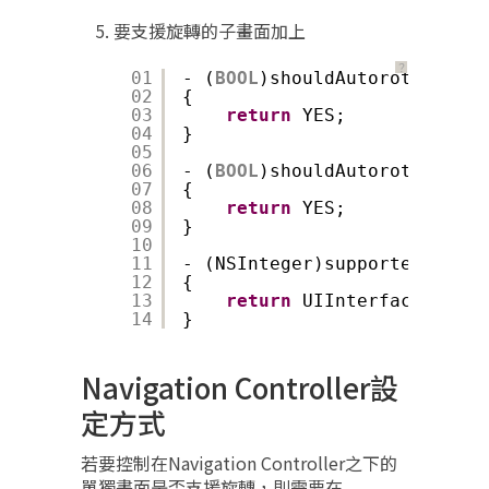
要支援旋轉的子畫面加上
？
01
- (
BOOL
)shouldAutorotateToIn
02
{
03
return
YES;
04
}
05
06
- (
BOOL
)shouldAutorotate
07
{
08
return
YES;
09
}
10
11
- (NSInteger)supportedInterf
12
{
13
return
UIInterfaceOrient
14
}
Navigation Controller設
定方式
若要控制在Navigation Controller之下的
單獨畫面是否支援旋轉，則需要在