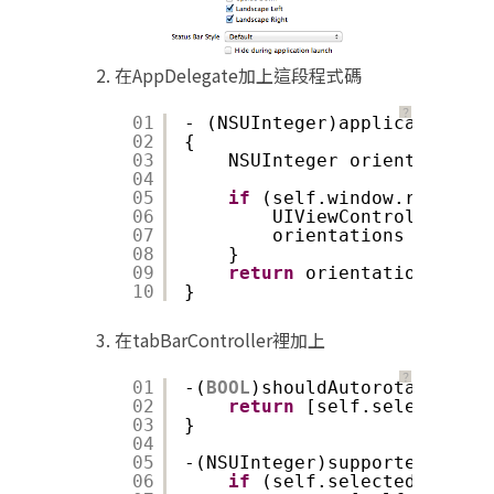
在AppDelegate加上這段程式碼
？
01
- (NSUInteger)application:(U
02
{
03
NSUInteger orientations 
04
05
if
(self.window.rootView
06
UIViewController* pr
07
orientations = [pres
08
}
09
return
orientations;
10
}
在tabBarController裡加上
？
01
-(
BOOL
)shouldAutorotateToInt
02
return
[self.selectedVie
03
}
04
05
-(NSUInteger)supportedInterf
06
if
(self.selectedViewCon