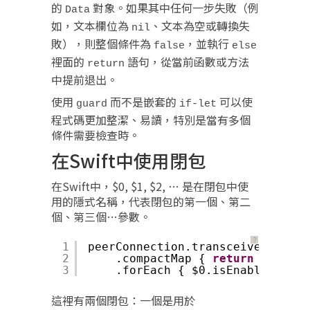
的
對象。如果其中任何一步失敗（例
Data
如，文本欄位為
、文本為空或轉換失
nil
敗），則整個條件為
，並執行
false
else
裡面的
語句，從當前函數或方法
return
中提前退出。
使用
而不是嵌套的
可以使
guard
if-let
程式碼更加整潔、易讀，特別是當有多個
條件需要檢查時。
在Swift中使用閉包
在Swift中，$0, $1, $2, … 是在閉包中使
用的隱式名稱，代表閉包的第一個、第二
個、第三個…參數。
？
1
peerConnection.transceivers
2
.compactMap { 
return
$0.send
3
.forEach { $0.isEnabled = is
這裡有兩個閉包：一個是用於