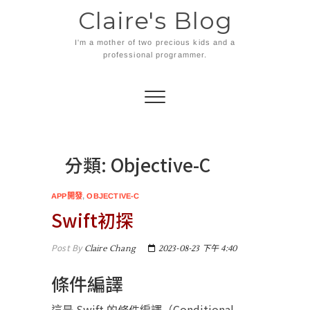
Skip
Claire's Blog
to
content
I'm a mother of two precious kids and a
professional programmer.
分類:
Objective-C
APP開發
,
OBJECTIVE-C
Swift初探
Post By
Claire Chang
2023-08-23 下午 4:40
條件編譯
這是 Swift 的條件編譯（Conditional