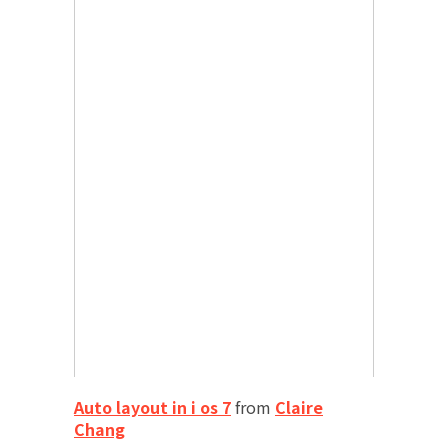
Auto layout in i os 7
from
Claire
Chang