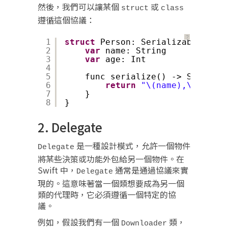
然後，我們可以讓某個
或
struct
class
遵循這個協議：
？
1
struct
Person: Serializable {
2
var
name: String
3
var
age: Int
4
5
func serialize() -> String {
6
return
"\(name),\(age)"
7
}
8
}
2. Delegate
是一種設計模式，允許一個物件
Delegate
將某些決策或功能外包給另一個物件。在
Swift 中，
通常是通過協議來實
Delegate
現的。這意味著當一個類想要成為另一個
類的代理時，它必須遵循一個特定的協
議。
例如，假設我們有一個
類，
Downloader