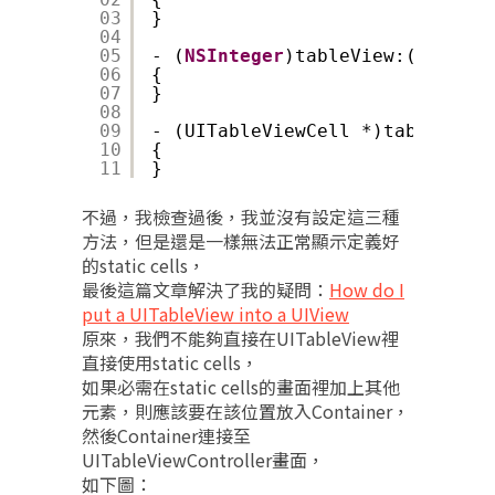
03
}
04
05
- (
NSInteger
)tableView:(UITable
06
{
07
}
08
09
- (UITableViewCell *)tableView:
10
{
11
}
不過，我檢查過後，我並沒有設定這三種
方法，但是還是一樣無法正常顯示定義好
的static cells，
最後這篇文章解決了我的疑問：
How do I
put a UITableView into a UIView
原來，我們不能夠直接在UITableView裡
直接使用static cells，
如果必需在static cells的畫面裡加上其他
元素，則應該要在該位置放入Container，
然後Container連接至
UITableViewController畫面，
如下圖：