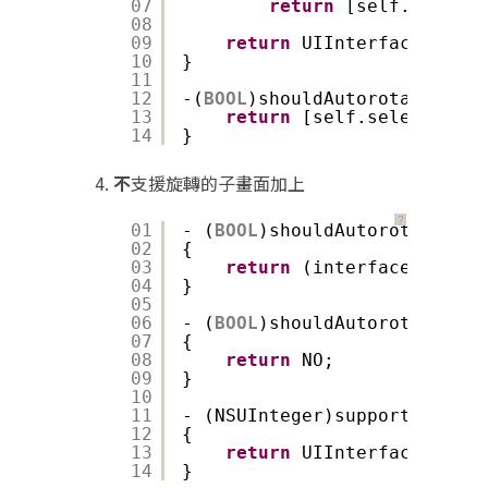
07
return
[self.selecte
08
09
return
UIInterfaceOrient
10
}
11
12
-(
BOOL
)shouldAutorotate{
13
return
[self.selectedVie
14
}
不
支援旋轉的子畫面加上
？
01
- (
BOOL
)shouldAutorotateToIn
02
{
03
return
(interfaceOrienta
04
}
05
06
- (
BOOL
)shouldAutorotate
07
{
08
return
NO;
09
}
10
11
- (NSUInteger)supportedInter
12
{
13
return
UIInterfaceOrient
14
}