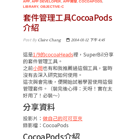
APP
,
APP DEVELOPER
,
APP開發
,
COCOAPODS
,
LIBRARY
,
OBJECTIVE-C
套件管理工具CocoaPods
介紹
Post By
Claire Chang
2014-01-12 下午 4:45
這是
1/9的cocoaHeads
裡，SuperBil分享
的套件管理工具。
之前
小岡
也有和我推薦過這個工具，當時
沒有去深入研究如何使用。
這次與會完後，便開始試著學習使用這個
管理套件。（裝完後心得：天呀！實在太
好用了！必裝～）
分享資料
投影片：
做自己的可可豆夾
錄影檔：CocoaPods
CocoaPods介紹